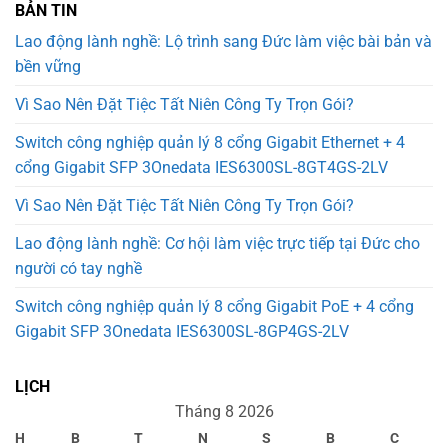
BẢN TIN
Lao động lành nghề: Lộ trình sang Đức làm việc bài bản và
bền vững
Vì Sao Nên Đặt Tiệc Tất Niên Công Ty Trọn Gói?
Switch công nghiệp quản lý 8 cổng Gigabit Ethernet + 4
cổng Gigabit SFP 3Onedata IES6300SL-8GT4GS-2LV
Vì Sao Nên Đặt Tiệc Tất Niên Công Ty Trọn Gói?
Lao động lành nghề: Cơ hội làm việc trực tiếp tại Đức cho
người có tay nghề
Switch công nghiệp quản lý 8 cổng Gigabit PoE + 4 cổng
Gigabit SFP 3Onedata IES6300SL-8GP4GS-2LV
LỊCH
Tháng 8 2026
H
B
T
N
S
B
C