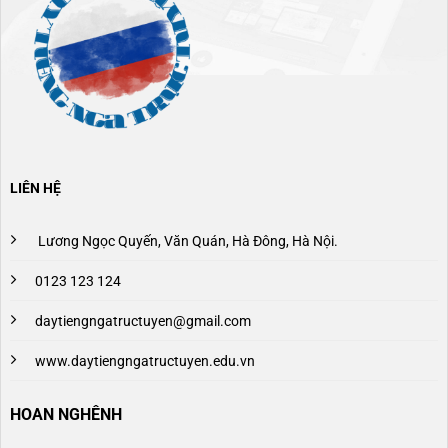
LIÊN HỆ
Lương Ngọc Quyến, Văn Quán, Hà Đông, Hà Nội.
0123 123 124
daytiengngatructuyen@gmail.com
www.daytiengngatructuyen.edu.vn
HOAN NGHÊNH