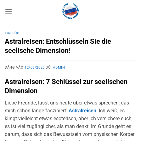
Bỏ
qua
nội
dung
TIN TỨC
Astralreisen: Entschlüsseln Sie die
seelische Dimension!
ĐĂNG VÀO
12/08/2025
BỞI
ADMIN
Astralreisen: 7 Schlüssel zur seelischen
Dimension
Liebe Freunde, lasst uns heute über etwas sprechen, das
mich schon lange fasziniert:
Astralreisen
. Ich weiß, es
klingt vielleicht etwas esoterisch, aber ich versichere euch,
es ist viel zugänglicher, als man denkt. Im Grunde geht es
darum, dass sich das Bewusstsein vom physischen Körper