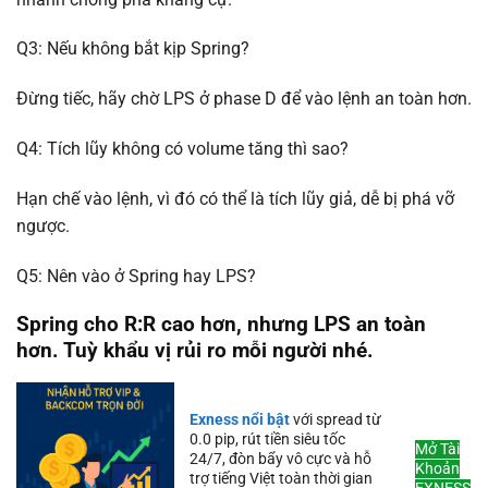
Q3: Nếu không bắt kịp Spring?
Đừng tiếc, hãy chờ LPS ở phase D để vào lệnh an toàn hơn.
Q4: Tích lũy không có volume tăng thì sao?
Hạn chế vào lệnh, vì đó có thể là tích lũy giả, dễ bị phá vỡ
ngược.
Q5: Nên vào ở Spring hay LPS?
Spring cho R:R cao hơn, nhưng LPS an toàn
hơn. Tuỳ khẩu vị rủi ro mỗi người nhé.
Exness nổi bật
với spread từ
0.0 pip, rút tiền siêu tốc
Mở Tài
24/7, đòn bẩy vô cực và hỗ
Khoản
trợ tiếng Việt toàn thời gian