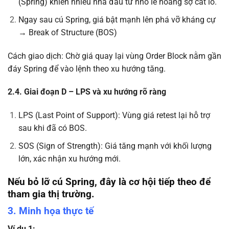
(Spring) khiến nhiều nhà đầu tư nhỏ lẻ hoảng sợ cắt lỗ.
Ngay sau cú Spring, giá bật mạnh lên phá vỡ kháng cự
→ Break of Structure (BOS)
Cách giao dịch: Chờ giá quay lại vùng Order Block nằm gần
đáy Spring để vào lệnh theo xu hướng tăng.
2.4. Giai đoạn D – LPS và xu hướng rõ ràng
LPS (Last Point of Support): Vùng giá retest lại hỗ trợ
sau khi đã có BOS.
SOS (Sign of Strength): Giá tăng mạnh với khối lượng
lớn, xác nhận xu hướng mới.
Nếu bỏ lỡ cú Spring, đây là cơ hội tiếp theo để
tham gia thị trường.
3. Minh họa thực tế
Ví dụ 1: