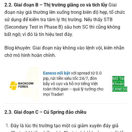
2.2. Giai đoạn B – Thị trường giằng co và tích lũy
Giai
đoạn này giá thường lên xuống trong biên độ hẹp, tổ chức
sử dụng để kiểm tra tâm lý thị trường. Nếu thấy STB
(Secondary Test in Phase B) sâu hơn SC thì cũng không
bất ngờ, vì đó là tín hiệu test đáy.
Blog khuyên: Giai đoạn này không vào lệnh vội, kiên nhẫn
chờ mô hình hoàn chỉnh.
Exness nổi bật
với spread từ 0.0
pip, rút tiền siêu tốc 24/7, đòn
Mở Tài
bẩy vô cực và hỗ trợ tiếng Việt
Khoản
toàn thời gian – quá lý tưởng cho
EXNESS
mọi Trader!
2.3. Giai đoạn C – Cú Spring đảo chiều
Đây là lúc thị trường tạo một cú giảm xuyên đáy giả