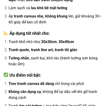
Làm sạch và
lau khô bề mặt tường
Áp
tranh canvas nhẹ, không khung
lên, giữ khoảng 30–
60 giây để keo cố định
Áp dụng tốt nhất cho:
Tranh khổ nhỏ như
20x30cm
,
30x40cm
Tranh quote, tranh line art, tranh tối giản
Tường nhẵn
, sạch bụi, khô ráo (tránh tường sơn bóng
hoặc ẩm)
Ưu điểm nổi bật:
Treo tranh canvas dễ dàng
chỉ trong vài phút
Không cần dụng cụ
, không để lại dấu vết khi gỡ tranh
đúng cách
Tranh
ôm sát tường
– tạo hiệu ứng “in-wall” tối giản,