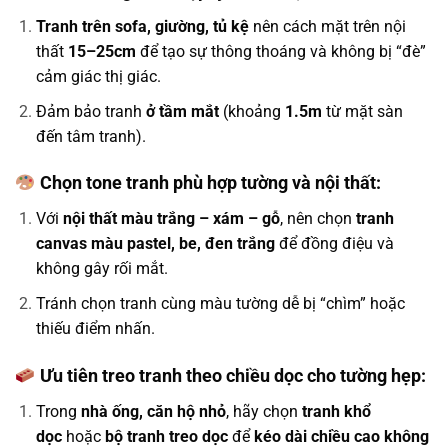
Tranh trên sofa, giường, tủ kệ
nên cách mặt trên nội
thất
15–25cm
để tạo sự thông thoáng và không bị “đè”
cảm giác thị giác.
Đảm bảo tranh
ở tầm mắt
(khoảng
1.5m
từ mặt sàn
đến tâm tranh).
Chọn tone tranh phù hợp tường và nội thất:
Với
nội thất màu trắng – xám – gỗ
, nên chọn
tranh
canvas màu pastel, be, đen trắng
để đồng điệu và
không gây rối mắt.
Tránh chọn tranh cùng màu tường dễ bị “chìm” hoặc
thiếu điểm nhấn.
Ưu tiên treo tranh theo chiều dọc cho tường hẹp:
Trong
nhà ống, căn hộ nhỏ
, hãy chọn
tranh khổ
dọc
hoặc
bộ tranh treo dọc
để
kéo dài chiều cao không