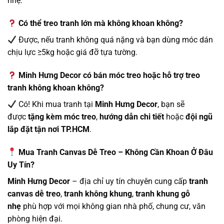
nhẹ.
Có thể treo tranh lớn mà không khoan không?
Được, nếu tranh không quá nặng và bạn dùng móc dán
chịu lực ≥5kg hoặc giá đỡ tựa tường.
Minh Hưng Decor có bán móc treo hoặc hỗ trợ treo
tranh không khoan không?
Có! Khi mua tranh tại
Minh Hưng Decor
, bạn sẽ
được
tặng kèm móc treo
,
hướng dẫn chi tiết
hoặc
đội ngũ
lắp đặt tận nơi TP.HCM
.
Mua Tranh Canvas Dễ Treo – Không Cần Khoan Ở Đâu
Uy Tín?
Minh Hưng Decor
– địa chỉ uy tín chuyên cung cấp
tranh
canvas dễ treo
,
tranh không khung
,
tranh khung gỗ
nhẹ
phù hợp với mọi không gian nhà phố, chung cư, văn
phòng hiện đại.