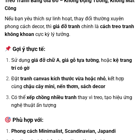
Treo Tranh Bằng Giá Đỡ – Không Đụng Tường, Không Mất
Công
Nếu bạn yêu thích sự linh hoạt, thay đổi thường xuyên
phong cách decor, thì
giá đỡ tranh
chính là
cách treo tranh
không khoan
cực kỳ lý tưởng.
Gợi ý thực tế:
Sử dụng
giá đỡ chữ A
,
giá gỗ tựa tường
, hoặc
kệ trang
trí có gờ
Đặt
tranh canvas kích thước vừa hoặc nhỏ
, kết hợp
cùng
chậu cây mini, nến thơm, sách decor
Có thể
xếp chồng nhiều tranh
thay vì treo, tạo hiệu ứng
nghệ thuật ấn tượng
Phù hợp với:
Phong cách Minimalist, Scandinavian, Japandi