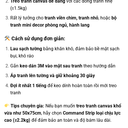
Treo tranh canvas dễ dàng
với các dòng tranh nhẹ
(≤1.5kg)
Rất lý tưởng cho
tranh viền chìm, tranh nhỏ
, hoặc
bộ
tranh mini decor phòng ngủ, hành lang
Cách sử dụng đơn giản:
Lau sạch tường
bằng khăn khô, đảm bảo bề mặt sạch
bụi, khô ráo
Gắn
keo dán 3M vào mặt sau tranh
theo hướng dẫn
Áp tranh lên tường và giữ khoảng 30 giây
Đợi ít nhất 1 tiếng
để keo dính hoàn toàn rồi mới treo
tranh
Tips chuyên gia:
Nếu bạn muốn
treo tranh canvas khổ
vừa như 50x75cm
, hãy chọn
Command Strip loại chịu lực
cao (≥2.2kg)
để đảm bảo an toàn và độ bám lâu dài.