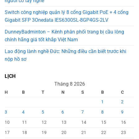
người có tay nghề
Switch công nghiệp quản lý 8 cổng Gigabit PoE + 4 cổng
Gigabit SFP 3Onedata IES6300SL-8GP4GS-2LV
DunneyBadminton – Kênh phân phối trang bị cầu lông
chính hãng giá tốt khắp Việt Nam
Lao động lành nghề Đức: Những điều cần biết trước khi
nộp hồ sơ
LỊCH
Tháng 8 2026
H
B
T
N
S
B
C
1
2
3
4
5
6
7
8
9
10
11
12
13
14
15
16
17
18
19
20
21
22
23