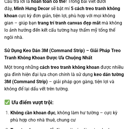
Câu trả lời là
hoàn toàn có thể
! Trong bài viết dưới
đây,
Minh Hưng Decor
sẽ bật mí
5 cách treo tranh không
khoan
cực kỳ đơn giản, tiện lợi, phù hợp với mọi không
gian – giúp bạn
trang trí tranh canvas đẹp mắt
mà không
lo ảnh hưởng đến kết cấu tường hay thẩm mỹ tổng thể
ngôi nhà.
Sử Dụng Keo Dán 3M (Command Strip) – Giải Pháp Treo
Tranh Không Khoan Được Ưa Chuộng Nhất
Một trong những
cách treo tranh không khoan
được nhiều
gia đình hiện đại lựa chọn chính là sử dụng
keo dán tường
3M (Command Strip)
– giải pháp gọn gàng, tiện lợi và
không để lại dấu vết trên tường.
Ưu điểm vượt trội:
Không cần khoan đục
, không làm hư tường – cực kỳ
phù hợp cho nhà thuê, chung cư