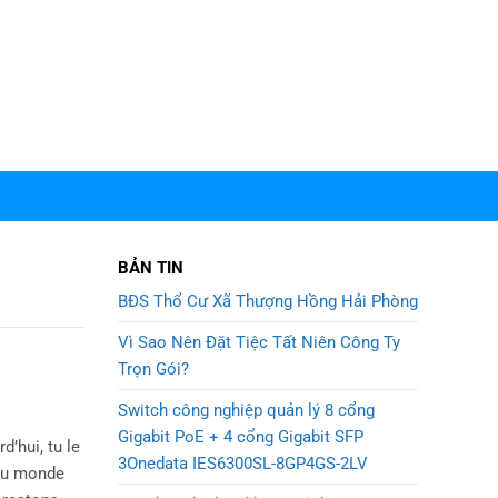
BẢN TIN
BĐS Thổ Cư Xã Thượng Hồng Hải Phòng
Vì Sao Nên Đặt Tiệc Tất Niên Công Ty
Trọn Gói?
Switch công nghiệp quản lý 8 cổng
Gigabit PoE + 4 cổng Gigabit SFP
’hui, tu le
3Onedata IES6300SL-8GP4GS-2LV
 du monde