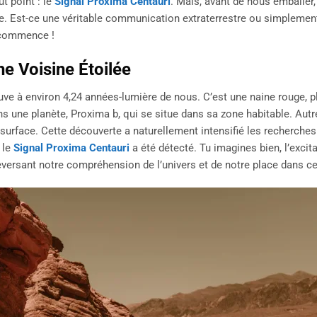
ut point : le
Signal Proxima Centauri
. Mais, avant de nous emballer,
que. Est-ce une véritable communication extraterrestre ou simplemen
n commence !
e Voisine Étoilée
rouve à environ 4,24 années-lumière de nous. C’est une naine rouge, p
s une planète, Proxima b, qui se situe dans sa zone habitable. Autr
sa surface. Cette découverte a naturellement intensifié les recherche
 le
Signal Proxima Centauri
a été détecté. Tu imagines bien, l’excita
ersant notre compréhension de l’univers et de notre place dans cel