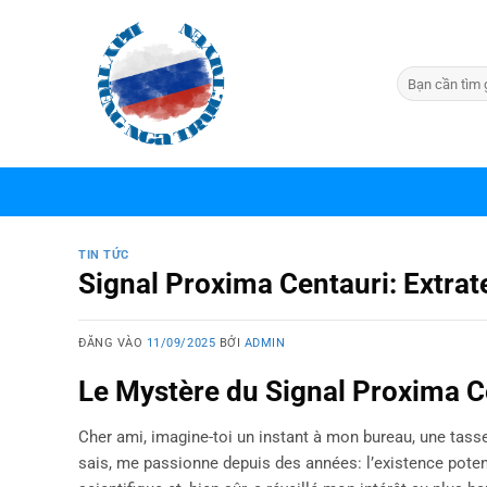
Bỏ
qua
nội
dung
TIN TỨC
Signal Proxima Centauri: Extra
ĐĂNG VÀO
11/09/2025
BỞI
ADMIN
Le Mystère du Signal Proxima C
Cher ami, imagine-toi un instant à mon bureau, une tasse
sais, me passionne depuis des années: l’existence potent