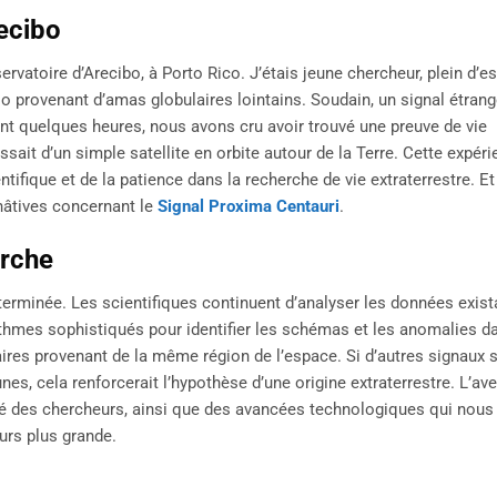
ecibo
servatoire d’Arecibo, à Porto Rico. J’étais jeune chercheur, plein d’es
o provenant d’amas globulaires lointains. Soudain, un signal étrang
ant quelques heures, nous avons cru avoir trouvé une preuve de vie
issait d’un simple satellite en orbite autour de la Terre. Cette expéri
ntifique et de la patience dans la recherche de vie extraterrestre. E
hâtives concernant le
Signal Proxima Centauri
.
erche
 terminée. Les scientifiques continuent d’analyser les données exist
ithmes sophistiqués pour identifier les schémas et les anomalies d
aires provenant de la même région de l’espace. Si d’autres signaux 
s, cela renforcerait l’hypothèse d’une origine extraterrestre. L’ave
ité des chercheurs, ainsi que des avancées technologiques qui nous
urs plus grande.