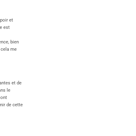
poir et
e est
ence, bien
t cela me
antes et de
ans le
sont
nir de cette