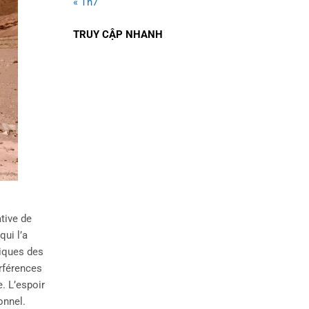
« Th7
TRUY CẬP NHANH
ative de
qui l’a
piques des
rférences
. L’espoir
onnel.