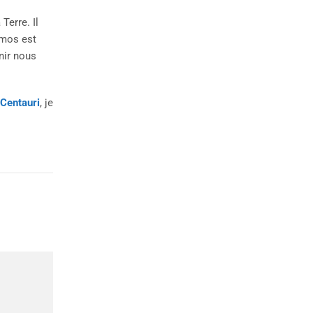
Terre. Il
smos est
nir nous
Centauri
, je