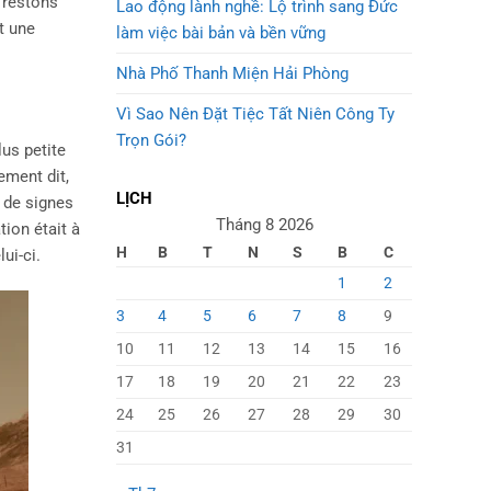
 restons
Lao động lành nghề: Lộ trình sang Đức
t une
làm việc bài bản và bền vững
Nhà Phố Thanh Miện Hải Phòng
Vì Sao Nên Đặt Tiệc Tất Niên Công Ty
Trọn Gói?
lus petite
ement dit,
LỊCH
s de signes
Tháng 8 2026
tion était à
H
B
T
N
S
B
C
ui-ci.
1
2
3
4
5
6
7
8
9
10
11
12
13
14
15
16
17
18
19
20
21
22
23
24
25
26
27
28
29
30
31