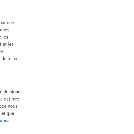
 par une
mènes
c les
é et les
ne
 de telles
té de signes
e est rare
s que nous
 et que
xima