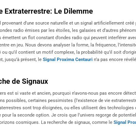
 Extraterrestre: Le Dilemme
al provenant d’une source naturelle et un signal artificiellement créé
 d’ondes radio émises par les étoiles, les galaxies et d’autres phéno
émettent un flot constant d’ondes radio qui peuvent interférer ave
ntre en jeu. Nous devons analyser la forme, la fréquence, l’intensit
lé ou qu’il contient un motif complexe, la probabilité qu’il soit d’origi
, jusqu’à présent, le
Signal Proxima Centauri
n’a pas encore révélé
che de Signaux
vers est si vaste et ancien, pourquoi n’avons-nous pas encore détec
ns possibles, certaines pessimistes (l’existence de vie extraterrestr
traterrestres sont trop éloignées, ou elles utilisent des technologie
our la seconde option. Je crois que l’univers regorge de potentiel
horizons cosmiques. La recherche de signaux, comme le
Signal Pro