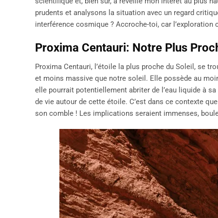
scientifique et, bien sûr, a réveillé mon intérêt au plus ha
prudents et analysons la situation avec un regard criti
interférence cosmique ? Accroche-toi, car l’exploratio
Proxima Centauri: Notre Plus Proch
Proxima Centauri, l’étoile la plus proche du Soleil, se t
et moins massive que notre soleil. Elle possède au moin
elle pourrait potentiellement abriter de l’eau liquide à 
de vie autour de cette étoile. C’est dans ce contexte que
son comble ! Les implications seraient immenses, boulev