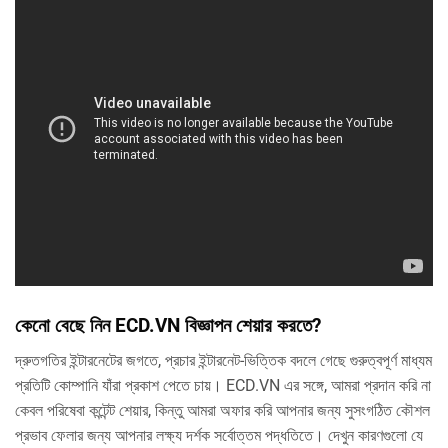
কেনো বেছে নিন ECD.VN বিজ্ঞাপন শেয়ার করতে?
দ্রুতগতির ইন্টারনেটের জগতে, প্রচার ইন্টারনেট-ভিত্তিক বদলে গেছে গুরুত্বপূর্ণ মাধ্যম
প্রতিটি কোম্পানি যাঁরা প্রকাশ পেতে চায়। ECD.VN এর সঙ্গে, আমরা প্রদান করি না
কেবল পরিষেবা কন্টেন্ট শেয়ার, কিন্তু আমরা অফার করি আপনার জন্য সুসংগঠিত কৌশল
প্রভাব ফেলার জন্য আপনার লক্ষ্য দর্শক সর্বোত্তম পদ্ধতিতে। দেখুন কারণগুলো যে