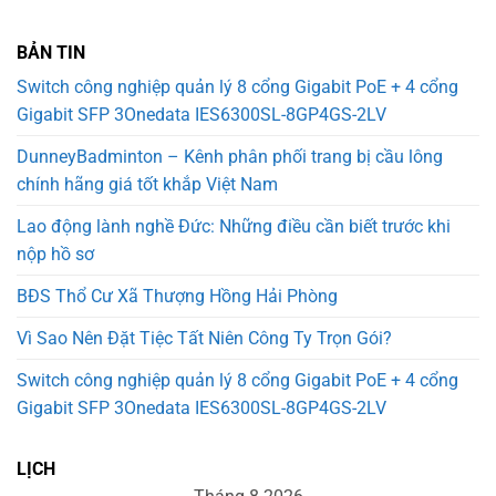
BẢN TIN
Switch công nghiệp quản lý 8 cổng Gigabit PoE + 4 cổng
Gigabit SFP 3Onedata IES6300SL-8GP4GS-2LV
DunneyBadminton – Kênh phân phối trang bị cầu lông
chính hãng giá tốt khắp Việt Nam
Lao động lành nghề Đức: Những điều cần biết trước khi
nộp hồ sơ
BĐS Thổ Cư Xã Thượng Hồng Hải Phòng
Vì Sao Nên Đặt Tiệc Tất Niên Công Ty Trọn Gói?
Switch công nghiệp quản lý 8 cổng Gigabit PoE + 4 cổng
Gigabit SFP 3Onedata IES6300SL-8GP4GS-2LV
LỊCH