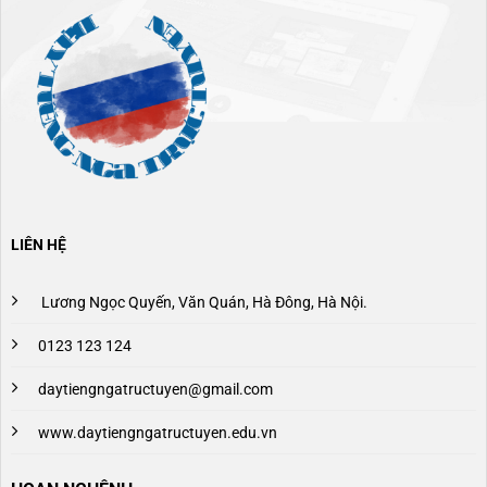
LIÊN HỆ
Lương Ngọc Quyến, Văn Quán, Hà Đông, Hà Nội.
0123 123 124
daytiengngatructuyen@gmail.com
www.daytiengngatructuyen.edu.vn