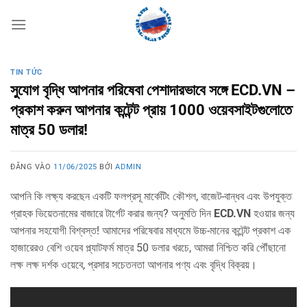
Bỏ
qua
nội
dung
TIN TỨC
সুযোগ বৃদ্ধি আপনার পরিষেবা পেশাদারভাবে সঙ্গে ECD.VN –
প্রকাশ করুন আপনার কন্টেন্ট প্রায় 1000 ওয়েবসাইটগুলোতে
মাত্র 50 ডলার!
ĐĂNG VÀO
11/06/2025
BỞI
ADMIN
আপনি কি লক্ষ্য করছেন একটি ফলপ্রসূ মার্কেটিং কৌশল, বাজেট-বান্ধব এবং উপযুক্ত
গ্রাহক ভিয়েতনামের বাজারে টার্গেট করার জন্য? অনুমতি দিন
ECD.VN
হওয়ার জন্য
আপনার সহযোগী বিশ্বস্ত! আমাদের পরিষেবার মাধ্যমে উচ্চ-মানের কন্টেন্ট প্রকাশ এক
হাজারেরও বেশি ওয়েব প্ল্যাটফর্ম মাত্র 50 ডলার খরচে, আমরা নিশ্চিত করি পৌঁছানো
লক্ষ লক্ষ দর্শক ওয়েবে, প্রসার সচেতনতা আপনার পণ্য এবং বৃদ্ধি বিক্রয়।