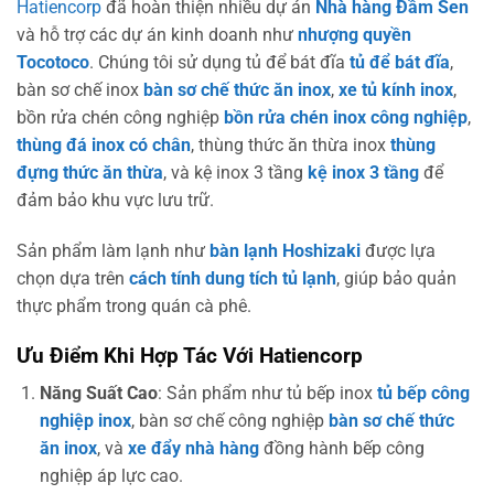
Hatiencorp
đã hoàn thiện nhiều dự án
Nhà hàng Đầm Sen
và hỗ trợ các dự án kinh doanh như
nhượng quyền
Tocotoco
. Chúng tôi sử dụng tủ để bát đĩa
tủ để bát đĩa
,
bàn sơ chế inox
bàn sơ chế thức ăn inox
,
xe tủ kính inox
,
bồn rửa chén công nghiệp
bồn rửa chén inox công nghiệp
,
thùng đá inox có chân
, thùng thức ăn thừa inox
thùng
đựng thức ăn thừa
, và kệ inox 3 tầng
kệ inox 3 tầng
để
đảm bảo khu vực lưu trữ.
Sản phẩm làm lạnh như
bàn lạnh Hoshizaki
được lựa
chọn dựa trên
cách tính dung tích tủ lạnh
, giúp bảo quản
thực phẩm trong quán cà phê.
Ưu Điểm Khi Hợp Tác Với Hatiencorp
Năng Suất Cao
: Sản phẩm như tủ bếp inox
tủ bếp công
nghiệp inox
, bàn sơ chế công nghiệp
bàn sơ chế thức
ăn inox
, và
xe đẩy nhà hàng
đồng hành bếp công
nghiệp áp lực cao.