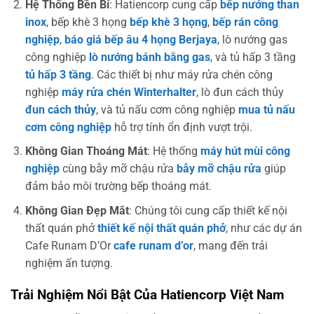
Hệ Thống Bền Bỉ
: Hatiencorp cung cấp
bếp nướng than
inox
, bếp khè 3 họng
bếp khè 3 họng
,
bếp rán công
nghiệp
,
báo giá bếp âu 4 họng Berjaya
, lò nướng gas
công nghiệp
lò nướng bánh bằng gas
, và tủ hấp 3 tầng
tủ hấp 3 tầng
. Các thiết bị như máy rửa chén công
nghiệp
máy rửa chén Winterhalter
, lò đun cách thủy
đun cách thủy
, và tủ nấu cơm công nghiệp
mua tủ nấu
cơm công nghiệp
hỗ trợ tính ổn định vượt trội.
Không Gian Thoáng Mát
: Hệ thống
máy hút mùi công
nghiệp
cùng bẫy mỡ chậu rửa
bẫy mỡ chậu rửa
giúp
đảm bảo môi trường bếp thoáng mát.
Không Gian Đẹp Mắt
: Chúng tôi cung cấp thiết kế nội
thất quán phở
thiết kế nội thất quán phở
, như các dự án
Cafe Runam D’Or
cafe runam d’or
, mang đến trải
nghiệm ấn tượng.
Trải Nghiệm Nổi Bật Của Hatiencorp Việt Nam