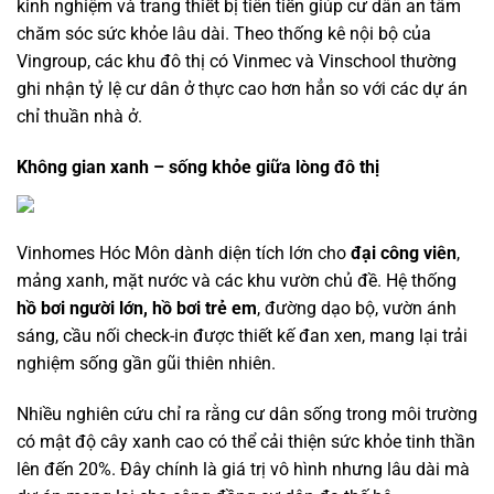
kinh nghiệm và trang thiết bị tiên tiến giúp cư dân an tâm
chăm sóc sức khỏe lâu dài. Theo thống kê nội bộ của
Vingroup, các khu đô thị có Vinmec và Vinschool thường
ghi nhận tỷ lệ cư dân ở thực cao hơn hẳn so với các dự án
chỉ thuần nhà ở.
Không gian xanh – sống khỏe giữa lòng đô thị
Vinhomes Hóc Môn dành diện tích lớn cho
đại công viên
,
mảng xanh, mặt nước và các khu vườn chủ đề. Hệ thống
hồ bơi người lớn, hồ bơi trẻ em
, đường dạo bộ, vườn ánh
sáng, cầu nối check-in được thiết kế đan xen, mang lại trải
nghiệm sống gần gũi thiên nhiên.
Nhiều nghiên cứu chỉ ra rằng cư dân sống trong môi trường
có mật độ cây xanh cao có thể cải thiện sức khỏe tinh thần
lên đến 20%. Đây chính là giá trị vô hình nhưng lâu dài mà