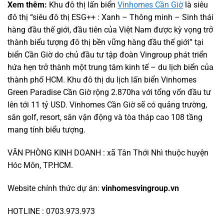
Xem thêm:
Khu đô thị lấn biển
Vinhomes Cần Giờ
là siêu
đô thị “siêu đô thị ESG++ : Xanh – Thông minh – Sinh thái
hàng đầu thế giới, đầu tiên của Việt Nam được kỳ vọng trở
thành biểu tượng đô thị bền vững hàng đầu thế giới” tại
biển Cần Giờ do chủ đầu tư tập đoàn Vingroup phát triển
hứa hẹn trở thành một trung tâm kinh tế – du lịch biển của
thành phố HCM. Khu đô thị du lịch lấn biển Vinhomes
Green Paradise Cần Giờ rộng 2.870ha với tổng vốn đầu tư
lên tới 11 tỷ USD. Vinhomes Cần Giờ sẽ có quảng trường,
sân golf, resort, sân vận động và tòa tháp cao 108 tầng
mang tính biểu tượng.
VĂN PHÒNG KINH DOANH : xã Tân Thới Nhì thuộc huyện
Hóc Môn, TP.HCM.
Website chính thức dự án:
vinhomesvingroup.vn
HOTLINE : 0703.973.973