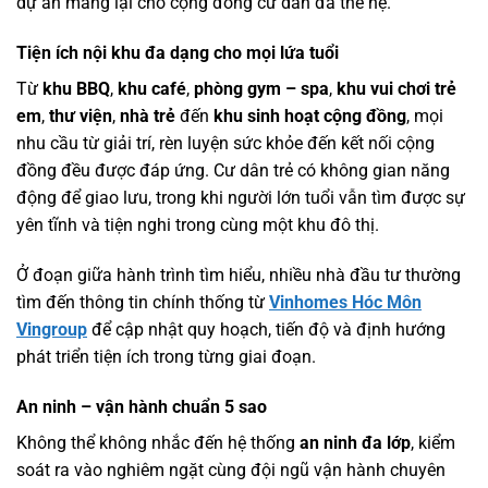
dự án mang lại cho cộng đồng cư dân đa thế hệ.
Tiện ích nội khu đa dạng cho mọi lứa tuổi
Từ
khu BBQ
,
khu café
,
phòng gym – spa
,
khu vui chơi trẻ
em
,
thư viện
,
nhà trẻ
đến
khu sinh hoạt cộng đồng
, mọi
nhu cầu từ giải trí, rèn luyện sức khỏe đến kết nối cộng
đồng đều được đáp ứng. Cư dân trẻ có không gian năng
động để giao lưu, trong khi người lớn tuổi vẫn tìm được sự
yên tĩnh và tiện nghi trong cùng một khu đô thị.
Ở đoạn giữa hành trình tìm hiểu, nhiều nhà đầu tư thường
tìm đến thông tin chính thống từ
Vinhomes Hóc Môn
Vingroup
để cập nhật quy hoạch, tiến độ và định hướng
phát triển tiện ích trong từng giai đoạn.
An ninh – vận hành chuẩn 5 sao
Không thể không nhắc đến hệ thống
an ninh đa lớp
, kiểm
soát ra vào nghiêm ngặt cùng đội ngũ vận hành chuyên