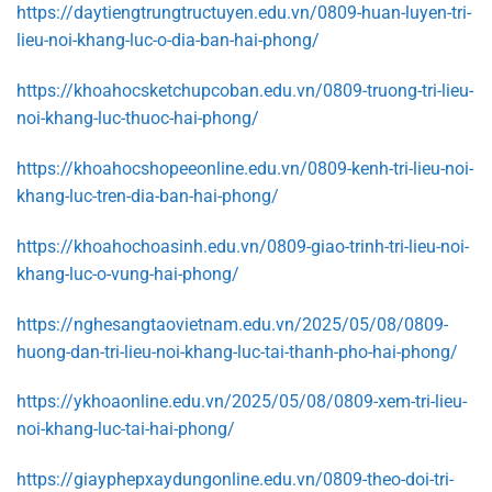
https://daytiengtrungtructuyen.edu.vn/0809-huan-luyen-tri-
lieu-noi-khang-luc-o-dia-ban-hai-phong/
https://khoahocsketchupcoban.edu.vn/0809-truong-tri-lieu-
noi-khang-luc-thuoc-hai-phong/
https://khoahocshopeeonline.edu.vn/0809-kenh-tri-lieu-noi-
khang-luc-tren-dia-ban-hai-phong/
https://khoahochoasinh.edu.vn/0809-giao-trinh-tri-lieu-noi-
khang-luc-o-vung-hai-phong/
https://nghesangtaovietnam.edu.vn/2025/05/08/0809-
huong-dan-tri-lieu-noi-khang-luc-tai-thanh-pho-hai-phong/
https://ykhoaonline.edu.vn/2025/05/08/0809-xem-tri-lieu-
noi-khang-luc-tai-hai-phong/
https://giayphepxaydungonline.edu.vn/0809-theo-doi-tri-