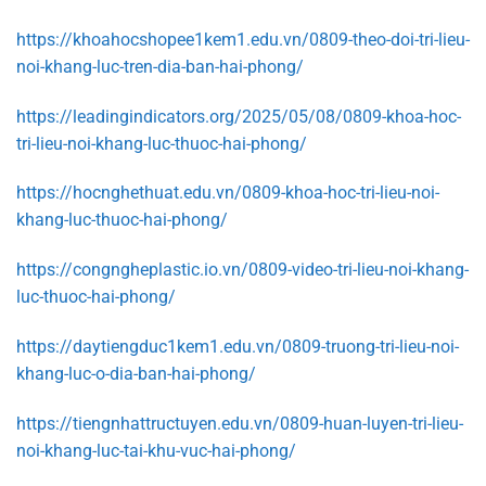
https://khoahocshopee1kem1.edu.vn/0809-theo-doi-tri-lieu-
noi-khang-luc-tren-dia-ban-hai-phong/
https://leadingindicators.org/2025/05/08/0809-khoa-hoc-
tri-lieu-noi-khang-luc-thuoc-hai-phong/
https://hocnghethuat.edu.vn/0809-khoa-hoc-tri-lieu-noi-
khang-luc-thuoc-hai-phong/
https://congngheplastic.io.vn/0809-video-tri-lieu-noi-khang-
luc-thuoc-hai-phong/
https://daytiengduc1kem1.edu.vn/0809-truong-tri-lieu-noi-
khang-luc-o-dia-ban-hai-phong/
https://tiengnhattructuyen.edu.vn/0809-huan-luyen-tri-lieu-
noi-khang-luc-tai-khu-vuc-hai-phong/