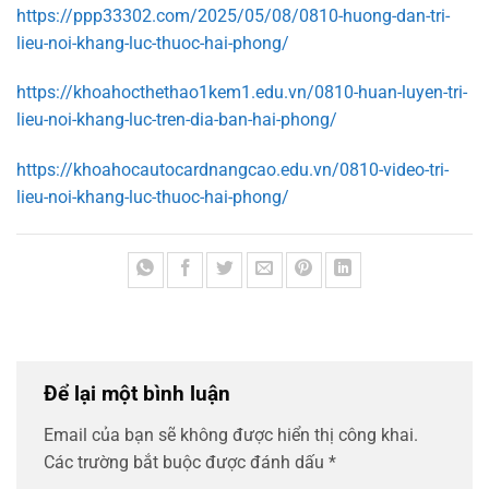
https://ppp33302.com/2025/05/08/0810-huong-dan-tri-
lieu-noi-khang-luc-thuoc-hai-phong/
https://khoahocthethao1kem1.edu.vn/0810-huan-luyen-tri-
lieu-noi-khang-luc-tren-dia-ban-hai-phong/
https://khoahocautocardnangcao.edu.vn/0810-video-tri-
lieu-noi-khang-luc-thuoc-hai-phong/
Để lại một bình luận
Email của bạn sẽ không được hiển thị công khai.
Các trường bắt buộc được đánh dấu
*