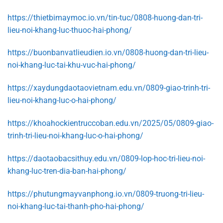
https://thietbimaymoc.io.vn/tin-tuc/0808-huong-dan-tri-
lieu-noi-khang-luc-thuoc-hai-phong/
https://buonbanvatlieudien.io.vn/0808-huong-dan-tri-lieu-
noi-khang-luc-tai-khu-vuc-hai-phong/
https://xaydungdaotaovietnam.edu.vn/0809-giao-trinh-tri-
lieu-noi-khang-luc-o-hai-phong/
https://khoahockientruccoban.edu.vn/2025/05/0809-giao-
trinh-tri-lieu-noi-khang-luc-o-hai-phong/
https://daotaobacsithuy.edu.vn/0809-lop-hoc-tri-lieu-noi-
khang-luc-tren-dia-ban-hai-phong/
https://phutungmayvanphong.io.vn/0809-truong-tri-lieu-
noi-khang-luc-tai-thanh-pho-hai-phong/