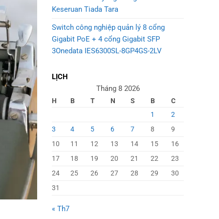
Keseruan Tiada Tara
Switch công nghiệp quản lý 8 cổng
Gigabit PoE + 4 cổng Gigabit SFP
3Onedata IES6300SL-8GP4GS-2LV
LỊCH
Tháng 8 2026
H
B
T
N
S
B
C
1
2
3
4
5
6
7
8
9
10
11
12
13
14
15
16
17
18
19
20
21
22
23
24
25
26
27
28
29
30
31
« Th7