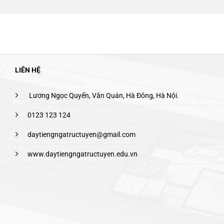
LIÊN HỆ
Lương Ngọc Quyến, Văn Quán, Hà Đông, Hà Nội.
0123 123 124
daytiengngatructuyen@gmail.com
www.daytiengngatructuyen.edu.vn