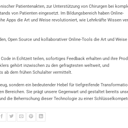
nischer Patientenakten, zur Unterstützung von Chirurgen bei komp
ands von Patienten eingesetzt. Im Bildungsbereich haben Online-
he Apps die Art und Weise revolutioniert, wie Lehrkräfte Wissen ve
den, Open Source und kollaborativer Online-Tools die Art und Weise 
ode in Echtzeit teilen, sofortiges Feedback erhalten und ihre Pro
klers gehört inzwischen zu den gefragtesten weltweit, und
s ab dem frühen Schulalter vermittelt.
eug, sondern ein bedeutender Hebel für tiefgreifende Transformatio
en Bereichen. Sie prägt unsere Gegenwart und gestaltet bereits uns
und die Beherrschung dieser Technologie zu einer Schlüsselkompete