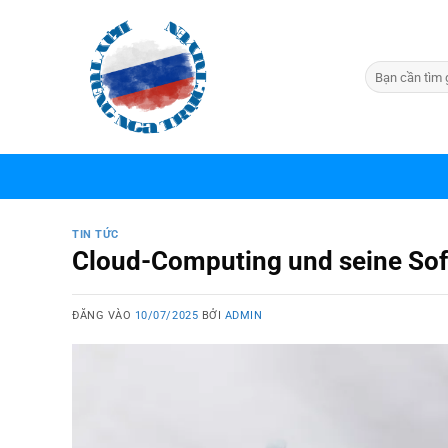
Bỏ
qua
nội
dung
TIN TỨC
Cloud-Computing und seine Softw
ĐĂNG VÀO
10/07/2025
BỞI
ADMIN