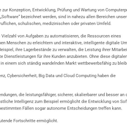
ie zur Konzeption, Entwicklung, Prüfung und Wartung von Compute
Software“ bezeichnet werden, sind in nahezu allen Bereichen unse
uflichen, schulischen, medizinischen oder privaten Umfeld.
e Vielzahl von Aufgaben zu automatisieren, die Ressourcen eines
 Menschen zu erleichtern und interaktive, intelligente digitale 
spiel, ihre Lagerbestände zu verwalten, die Leistung ihrer Mitarbei
te Dienstleistungen für ihre Kunden anzubieten. Ohne diese digitale
 in einem sich ständig wandelnden Markt wettbewerbsfähig zu bleib
genz, Cybersicherheit, Big Data und Cloud Computing haben die
ungen, die leistungsfähiger, sicherer, skalierbarer und besser an 
stliche Intelligenz zum Beispiel ermöglicht die Entwicklung von Sof
in bestimmten Fällen sogar autonome Entscheidungen treffen kann.
tende Fortschritte ermöglicht.