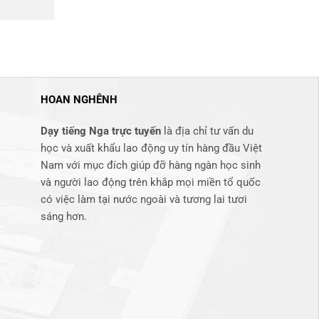
HOAN NGHÊNH
Dạy tiếng Nga trực tuyến
là địa chỉ tư vấn du
học và xuất khẩu lao động uy tín hàng đầu Việt
Nam với mục đích giúp đỡ hàng ngàn học sinh
và người lao động trên khắp mọi miền tổ quốc
có việc làm tại nước ngoài và tương lai tươi
sáng hơn​.