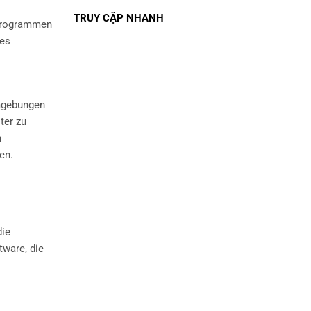
TRUY CẬP NHANH
rprogrammen
res
Umgebungen
ter zu
n
en.
die
tware, die