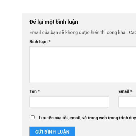
Để lại một bình luận
Email của bạn sẽ không được hiển thị công khai.
Các
Bình luận
*
Tên
*
Email
*
Lưu tên của tôi, email, và trang web trong trình duy