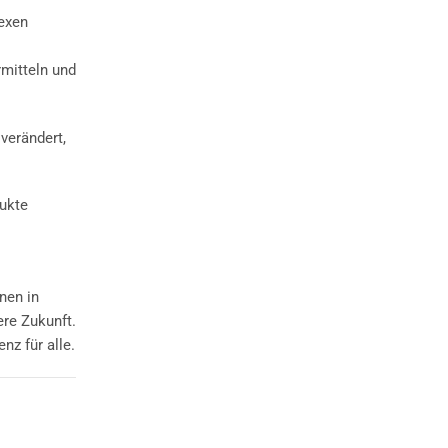
lexen
rmitteln und
verändert,
dukte
nen in
ere Zukunft.
nz für alle.