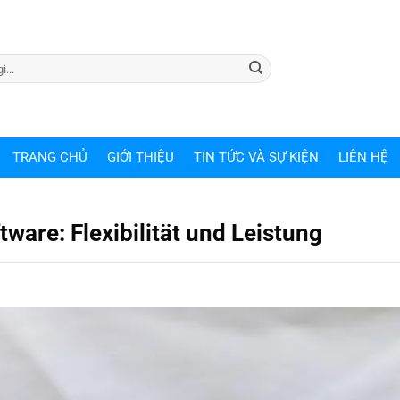
TRANG CHỦ
GIỚI THIỆU
TIN TỨC VÀ SỰ KIỆN
LIÊN HỆ
are: Flexibilität und Leistung