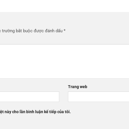
 trường bắt buộc được đánh dấu
*
Trang web
ệt này cho lần bình luận kế tiếp của tôi.