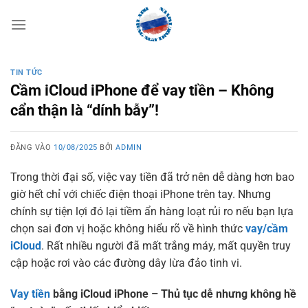
Bỏ
qua
nội
dung
TIN TỨC
Cầm iCloud iPhone để vay tiền – Không
cẩn thận là “dính bẫy”!
ĐĂNG VÀO
10/08/2025
BỞI
ADMIN
Trong thời đại số, việc vay tiền đã trở nên dễ dàng hơn bao
giờ hết chỉ với chiếc điện thoại iPhone trên tay. Nhưng
chính sự tiện lợi đó lại tiềm ẩn hàng loạt rủi ro nếu bạn lựa
chọn sai đơn vị hoặc không hiểu rõ về hình thức
vay/cầm
iCloud
. Rất nhiều người đã mất trắng máy, mất quyền truy
cập hoặc rơi vào các đường dây lừa đảo tinh vi.
Vay tiền
bằng iCloud iPhone – Thủ tục dễ nhưng không hề