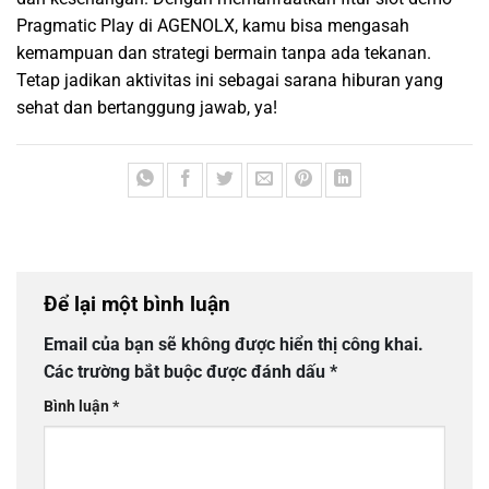
Pragmatic Play di AGENOLX, kamu bisa mengasah
kemampuan dan strategi bermain tanpa ada tekanan.
Tetap jadikan aktivitas ini sebagai sarana hiburan yang
sehat dan bertanggung jawab, ya!
Để lại một bình luận
Email của bạn sẽ không được hiển thị công khai.
Các trường bắt buộc được đánh dấu
*
Bình luận
*