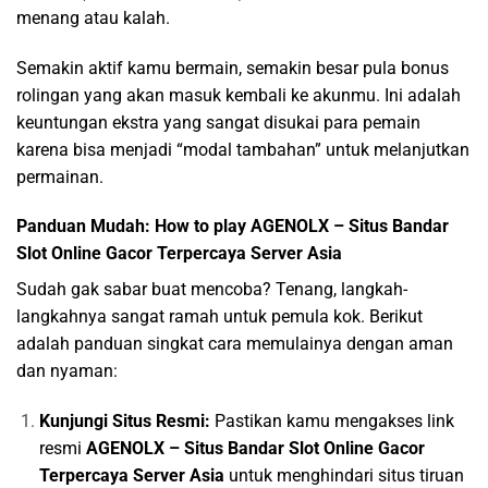
menang atau kalah.
Semakin aktif kamu bermain, semakin besar pula bonus
rolingan yang akan masuk kembali ke akunmu. Ini adalah
keuntungan ekstra yang sangat disukai para pemain
karena bisa menjadi “modal tambahan” untuk melanjutkan
permainan.
Panduan Mudah: How to play AGENOLX – Situs Bandar
Slot Online Gacor Terpercaya Server Asia
Sudah gak sabar buat mencoba? Tenang, langkah-
langkahnya sangat ramah untuk pemula kok. Berikut
adalah panduan singkat cara memulainya dengan aman
dan nyaman:
Kunjungi Situs Resmi:
Pastikan kamu mengakses link
resmi
AGENOLX – Situs Bandar Slot Online Gacor
Terpercaya Server Asia
untuk menghindari situs tiruan