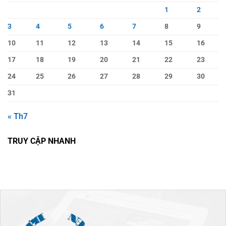
1
2
3
4
5
6
7
8
9
10
11
12
13
14
15
16
17
18
19
20
21
22
23
24
25
26
27
28
29
30
31
« Th7
TRUY CẬP NHANH