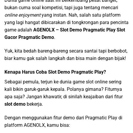
Dunia game online saat ini berkembang pesat banget,
bukan cuma soal kompetisi, tapi juga tentang mencari
online enjoyment
yang instan. Nah, salah satu platform
yang lagi hangat dibicarakan di tongkrongan para pencinta
game adalah
AGENOLX – Slot Demo Pragmatic Play Slot
Gacor Pragmatic Demo
.
Yuk, kita bedah bareng-bareng secara santai tapi berbobot,
biar kamu gak salah langkah dan bisa main dengan bijak!
Kenapa Harus Coba Slot Demo Pragmatic Play?
Sebagai pemula, terjun ke dunia game slot online sering
kali bikin garuk-garuk kepala. Polanya gimana? Fiturnya
apa saja? Jangan khawatir, di sinilah keajaiban dari fitur
slot demo
bekerja.
Dengan menggunakan fitur demo dari Pragmatic Play di
platform AGENOLX, kamu bisa: