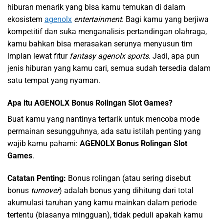
hiburan menarik yang bisa kamu temukan di dalam
ekosistem
agenolx
entertainment
. Bagi kamu yang berjiwa
kompetitif dan suka menganalisis pertandingan olahraga,
kamu bahkan bisa merasakan serunya menyusun tim
impian lewat fitur
fantasy agenolx sports
. Jadi, apa pun
jenis hiburan yang kamu cari, semua sudah tersedia dalam
satu tempat yang nyaman.
Apa itu AGENOLX Bonus Rolingan Slot Games?
Buat kamu yang nantinya tertarik untuk mencoba mode
permainan sesungguhnya, ada satu istilah penting yang
wajib kamu pahami:
AGENOLX Bonus Rolingan Slot
Games
.
Catatan Penting:
Bonus rolingan (atau sering disebut
bonus
turnover
) adalah bonus yang dihitung dari total
akumulasi taruhan yang kamu mainkan dalam periode
tertentu (biasanya mingguan), tidak peduli apakah kamu