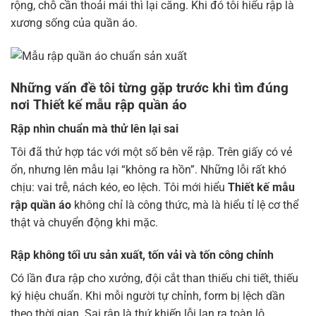
rộng, chỗ cần thoải mái thì lại căng. Khi đó tôi hiểu rập là
xương sống của quần áo.
Những vấn đề tôi từng gặp trước khi tìm đúng
nơi
Thiết kế mẫu rập quần áo
Rập nhìn chuẩn mà thử lên lại sai
Tôi đã thử hợp tác với một số bên vẽ rập. Trên giấy có vẻ
ổn, nhưng lên mẫu lại “không ra hồn”. Những lỗi rất khó
chịu: vai trễ, nách kéo, eo lệch. Tôi mới hiểu
Thiết kế mẫu
rập quần áo
không chỉ là công thức, mà là hiểu tỉ lệ cơ thể
thật và chuyển động khi mặc.
Rập không tối ưu sản xuất, tốn vải và tốn công chỉnh
Có lần đưa rập cho xưởng, đội cắt than thiếu chi tiết, thiếu
ký hiệu chuẩn. Khi mỗi người tự chỉnh, form bị lệch dần
theo thời gian. Sai rập là thứ khiến lỗi lan ra toàn lô.