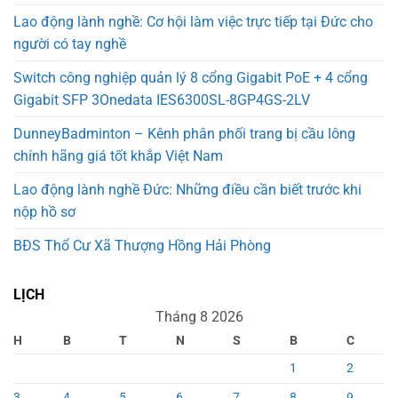
Lao động lành nghề: Cơ hội làm việc trực tiếp tại Đức cho
người có tay nghề
Switch công nghiệp quản lý 8 cổng Gigabit PoE + 4 cổng
Gigabit SFP 3Onedata IES6300SL-8GP4GS-2LV
DunneyBadminton – Kênh phân phối trang bị cầu lông
chính hãng giá tốt khắp Việt Nam
Lao động lành nghề Đức: Những điều cần biết trước khi
nộp hồ sơ
BĐS Thổ Cư Xã Thượng Hồng Hải Phòng
LỊCH
Tháng 8 2026
H
B
T
N
S
B
C
1
2
3
4
5
6
7
8
9