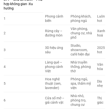
hợp không gian -Xu
hướng
Phong cảnh
Phòng khách,
Luôn
1
biển
phòng ngủ
hot
Văn phòng,
Rừng cây –
Xanh
2
chung cư, nhà
đường mòn
hoá
phố
Studio,
3D hiệu ứng
2025
3
showroom,
sâu
hot
café hiện đại
Làng quê –
Nhà truyền
Văn
4
phong cảnh
thống, phòng
hóa
Việt
thờ
Hoa nghệ
Phòng ngủ,
Dịu
5
thuật (sen,
spa, thẩm mỹ
nhẹ
lavender)
viện
Nhà nhỏ,
Cửa sổ mở –
Thị
6
phòng trọ,
giả cảnh vật
giác
chung cư