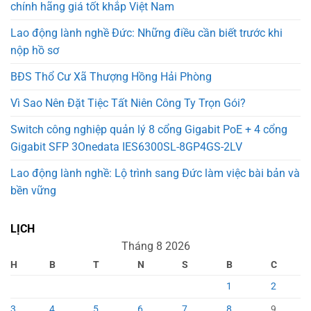
chính hãng giá tốt khắp Việt Nam
Lao động lành nghề Đức: Những điều cần biết trước khi
nộp hồ sơ
BĐS Thổ Cư Xã Thượng Hồng Hải Phòng
Vì Sao Nên Đặt Tiệc Tất Niên Công Ty Trọn Gói?
Switch công nghiệp quản lý 8 cổng Gigabit PoE + 4 cổng
Gigabit SFP 3Onedata IES6300SL-8GP4GS-2LV
Lao động lành nghề: Lộ trình sang Đức làm việc bài bản và
bền vững
LỊCH
Tháng 8 2026
H
B
T
N
S
B
C
1
2
3
4
5
6
7
8
9