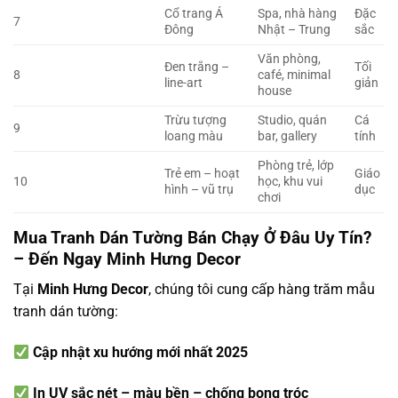
Cổ trang Á
Spa, nhà hàng
Đặc
7
Đông
Nhật – Trung
sắc
Văn phòng,
Đen trắng –
Tối
8
café, minimal
line-art
giản
house
Trừu tượng
Studio, quán
Cá
9
loang màu
bar, gallery
tính
Phòng trẻ, lớp
Trẻ em – hoạt
Giáo
10
học, khu vui
hình – vũ trụ
dục
chơi
Mua Tranh Dán Tường Bán Chạy Ở Đâu Uy Tín?
– Đến Ngay Minh Hưng Decor
Tại
Minh Hưng Decor
, chúng tôi cung cấp hàng trăm mẫu
tranh dán tường:
Cập nhật xu hướng mới nhất 2025
In UV sắc nét – màu bền – chống bong tróc