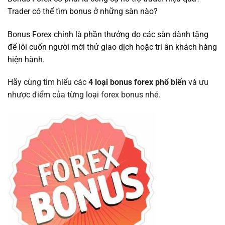
Trader có thể tìm bonus ở những sàn nào?
Bonus Forex chính là phần thưởng do các sàn dành tặng
để lôi cuốn người mới thử giao dịch hoặc tri ân khách hàng
hiện hành.
Hãy cùng tìm hiểu các
4 loại bonus forex phổ biến
và ưu
nhược điểm của từng loại forex bonus nhé.