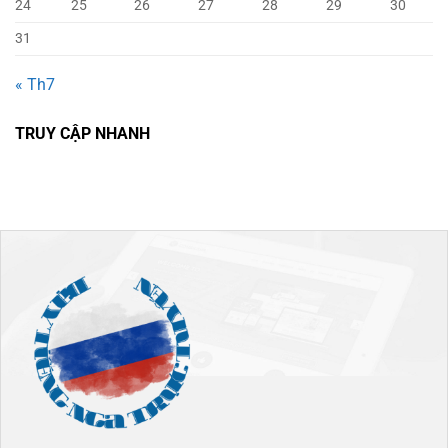
24
25
26
27
28
29
30
31
« Th7
TRUY CẬP NHANH