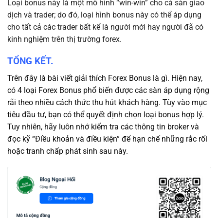
Loại bonus này là một mô hình “win-win” cho cả sàn giao
dịch và trader; do đó, loại hình bonus này có thể áp dụng
cho tất cả các trader bất kể là người mới hay người đã có
kinh nghiệm trên thị trường forex.
TỔNG KẾT.
Trên đây là bài viết giải thích Forex Bonus là gì. Hiện nay,
có 4 loại Forex Bonus phổ biến được các sàn áp dụng rộng
rãi theo nhiều cách thức thu hút khách hàng. Tùy vào mục
tiêu đầu tư, bạn có thể quyết định chọn loại bonus hợp lý.
Tuy nhiên, hãy luôn nhớ kiểm tra các thông tin broker và
đọc kỹ “Điều khoản và điều kiện” để hạn chế những rắc rối
hoặc tranh chấp phát sinh sau này.