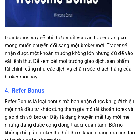
Loại bonus này sẽ phù hợp nhất với các trader đang có
mong muốn chuyển đổi sang một broker mới. Trader sẽ
nhận được một khoản thưởng không lớn nhưng đủ để vào
vài lệnh thử. Để xem xét môi trường giao dịch, sản phẩm
tài chính cũng như các dịch vụ chăm sóc khách hàng của
broker mới này.
4. Refer Bonus
Refer Bonus là loại bonus mà bạn nhận được khi giới thiệu
một nhà đầu tư khác cùng tham gia mở tài khoản forex và
giao dịch với broker. Đây là dạng khuyến mãi tuy mới mẻ
nhưng đang được cộng đồng trader quan tâm. Bởi nó
không chỉ giúp broker thu hút thêm khách hàng mà còn tạo