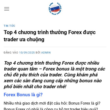
Bỏ
qua
nội
dung
TIN TỨC
Top 4 chương trình thưởng Forex được
trader ưa chuộng
ĐĂNG VÀO
10/09/2025
BỞI
ADMIN
Top 4 chương trình thưởng Forex được nhiều
trader quan tâm – Forex bonus là một trong các
chủ đề yêu thích của trader. Cùng khám phá
xem các sàn đang cung cấp những bonus nào
phổ biến nhất cho trader nhé!
Forex Bonus là gì?
Nhiều nhà giao dịch mới đặt câu hỏi: Bonus Forex là gì?
Bonus Forex có phải là công cụ hỗ trợ trader hiệu quả?