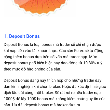
1. Deposit Bonus
Deposit Bonus là loại bonus mà trader sẽ chỉ nhận được
khi nạp tiền vào tài khoản thực. Các sàn Forex sẽ tự động
cộng thêm bonus dựa trên số vốn mà trader nạp. Mức
deposit bonus phổ biến hiện nay dao động từ 10-30% tuỳ
theo mức độ hào phóng của sàn.
Deposit Bonus dạng này thích hợp cho những trader dày
dạn kinh nghiệm khi chọn broker. Hoặc đã xác định sẽ giao
dịch lâu dài cùng một broker. Sẽ rất rủi ro nếu trader nạp
1000$ để lấy 100$ bonus mà không kiểm chứng uy tín của
sàn. Ưu đãi deposit bonus mà broker đưa ra.