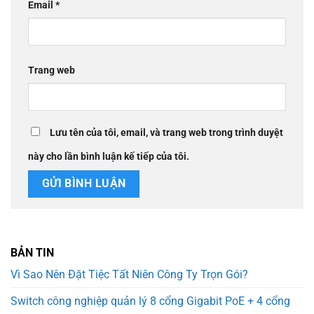
Email
*
Trang web
Lưu tên của tôi, email, và trang web trong trình duyệt
này cho lần bình luận kế tiếp của tôi.
BẢN TIN
Vì Sao Nên Đặt Tiệc Tất Niên Công Ty Trọn Gói?
Switch công nghiệp quản lý 8 cổng Gigabit PoE + 4 cổng