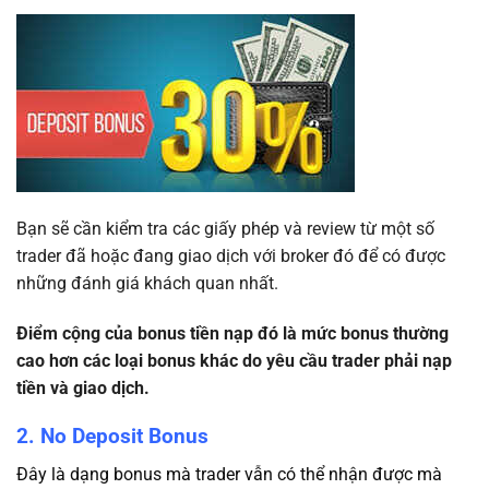
Bạn sẽ cần kiểm tra các giấy phép và review từ một số
trader đã hoặc đang giao dịch với broker đó để có được
những đánh giá khách quan nhất.
Điểm cộng của bonus tiền nạp đó là mức bonus thường
cao hơn các loại bonus khác do yêu cầu trader phải nạp
tiền và giao dịch.
2. No Deposit Bonus
Đây là dạng bonus mà trader vẫn có thể nhận được mà