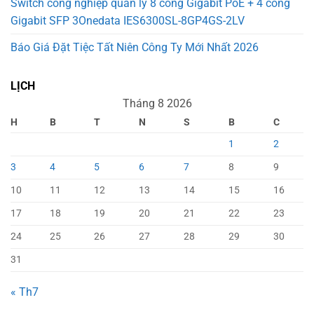
Switch công nghiệp quản lý 8 cổng Gigabit PoE + 4 cổng
Gigabit SFP 3Onedata IES6300SL-8GP4GS-2LV
Báo Giá Đặt Tiệc Tất Niên Công Ty Mới Nhất 2026
LỊCH
Tháng 8 2026
H
B
T
N
S
B
C
1
2
3
4
5
6
7
8
9
10
11
12
13
14
15
16
17
18
19
20
21
22
23
24
25
26
27
28
29
30
31
« Th7