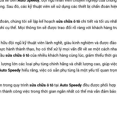
ưa xe đến
Auto Speedy
, đội ngũ nhân viên chuyên nghiệp của chúng 
g. Sau đó, các kỹ thuật viên sẽ sử dụng các thiết bị chẩn đoán hiệ
đoán, chúng tôi sẽ lập kế hoạch
sửa chữa ô tô
chi tiết và tối ưu nh
phí cụ thể. Mọi thông tin sẽ được trao đổi rõ ràng với khách hàng tr
hữu đội ngũ kỹ thuật viên lành nghề, giàu kinh nghiệm và được đào
hực hành thành thạo, họ có thể xử lý mọi vấn đề về xe một cách nh
 cầu
sửa chữa ô tô
của nhiều khách hàng cùng lúc, giảm thiểu thời gi
lượng lớn các loại phụ tùng chính hãng và chất lượng cao, giúp việc
Auto Speedy
hiểu rằng, việc có sẵn phụ tùng là một yếu tố quan tr
 trong quy trình
sửa chữa ô tô
tại
Auto Speedy
đều được phối hợp
n thành công việc trong thời gian ngắn nhất có thể mà vẫn đảm bảo