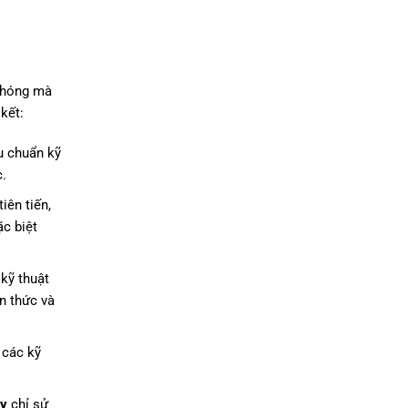
hóng mà
kết:
u chuẩn kỹ
.
iên tiến,
c biệt
kỹ thuật
n thức và
 các kỹ
dy
chỉ sử