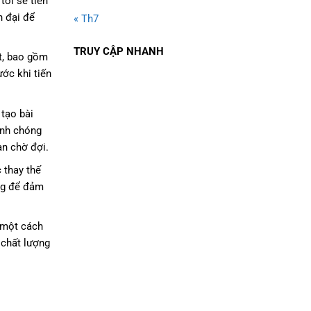
tôi sẽ tiến
n đại để
« Th7
TRUY CẬP NHANH
ất, bao gồm
ước khi tiến
 tạo bài
anh chóng
an chờ đợi.
 thay thế
ọng để đảm
 một cách
 chất lượng