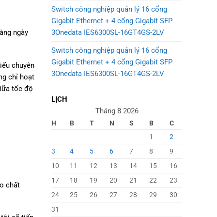
Switch công nghiệp quản lý 16 cổng
Gigabit Ethernet + 4 cổng Gigabit SFP
3Onedata IES6300SL-16GT4GS-2LV
hàng ngày
Switch công nghiệp quản lý 16 cổng
Gigabit Ethernet + 4 cổng Gigabit SFP
hiếu chuyên
3Onedata IES6300SL-16GT4GS-2LV
ng chỉ hoạt
iữa tốc độ
LỊCH
Tháng 8 2026
H
B
T
N
S
B
C
1
2
3
4
5
6
7
8
9
10
11
12
13
14
15
16
17
18
19
20
21
22
23
o chất
24
25
26
27
28
29
30
31