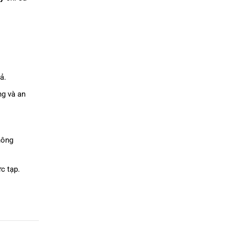
ả.
ng và an
hông
c tạp.