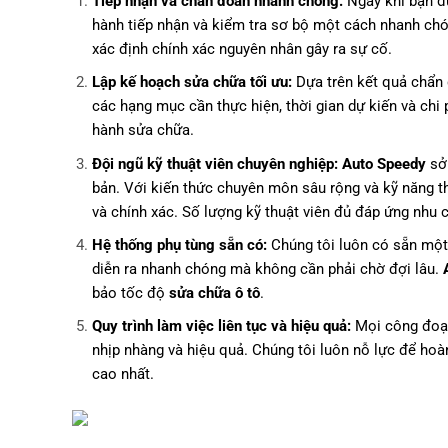
Tiếp nhận và chẩn đoán nhanh chóng:
Ngay khi bạn đ
hành tiếp nhận và kiểm tra sơ bộ một cách nhanh chón
xác định chính xác nguyên nhân gây ra sự cố.
Lập kế hoạch sửa chữa tối ưu:
Dựa trên kết quả chẩn 
các hạng mục cần thực hiện, thời gian dự kiến và chi 
hành sửa chữa.
Đội ngũ kỹ thuật viên chuyên nghiệp:
Auto Speedy
sở 
bản. Với kiến thức chuyên môn sâu rộng và kỹ năng t
và chính xác. Số lượng kỹ thuật viên đủ đáp ứng nhu
Hệ thống phụ tùng sẵn có:
Chúng tôi luôn có sẵn một 
diễn ra nhanh chóng mà không cần phải chờ đợi lâu.
bảo tốc độ
sửa chữa ô tô
.
Quy trình làm việc liên tục và hiệu quả:
Mọi công đoạn
nhịp nhàng và hiệu quả. Chúng tôi luôn nỗ lực để hoà
cao nhất.