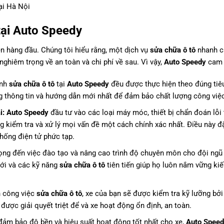
tại Hà Nội
tại Auto Speedy
ên hàng đầu. Chúng tôi hiểu rằng, một dịch vụ
sửa chữa ô tô
nhanh c
hiêm trọng về an toàn và chi phí về sau. Vì vậy,
Auto Speedy
cam 
ình
sửa chữa ô tô
tại
Auto Speedy
đều được thực hiện theo đúng tiê
ng thông tin và hướng dẫn mới nhất để đảm bảo chất lượng công việc
i:
Auto Speedy
đầu tư vào các loại máy móc, thiết bị chẩn đoán lỗi t
kiểm tra và xử lý mọi vấn đề một cách chính xác nhất. Điều này đặ
thống điện tử phức tạp.
ọng đến việc đào tạo và nâng cao trình độ chuyên môn cho đội ngũ 
ới và các kỹ năng
sửa chữa ô tô
tiên tiến giúp họ luôn nắm vững kiế
h công việc
sửa chữa ô tô
, xe của bạn sẽ được kiểm tra kỹ lưỡng bởi
ược giải quyết triệt để và xe hoạt động ổn định, an toàn.
ảm bảo độ bền và hiệu suất hoạt động tốt nhất cho xe,
Auto Spee