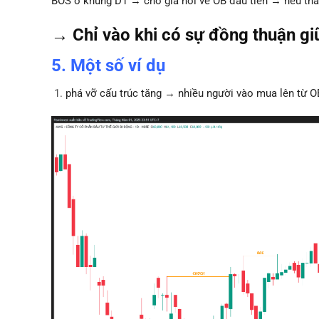
BOS ở khung D1 → chờ giá hồi về OB đầu tiên → nếu thấ
→ Chỉ vào khi có sự đồng thuận giữ
5. Một số ví dụ
phá vỡ cấu trúc tăng → nhiều người vào mua lên từ O