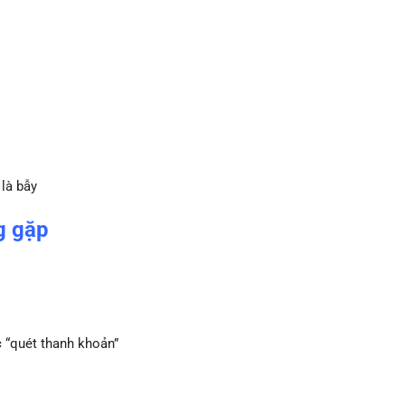
là bẫy
g gặp
c “quét thanh khoản”