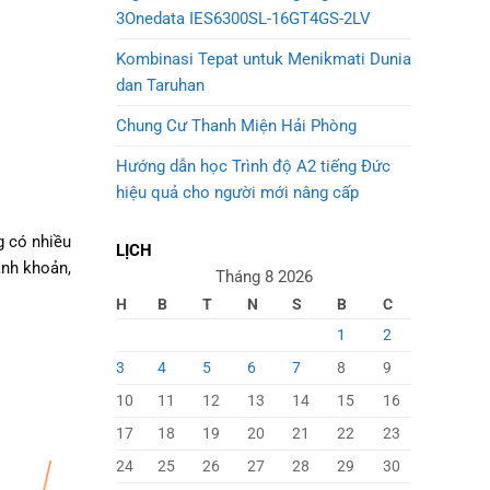
3Onedata IES6300SL-16GT4GS-2LV
Kombinasi Tepat untuk Menikmati Dunia
dan Taruhan
Chung Cư Thanh Miện Hải Phòng
Hướng dẫn học Trình độ A2 tiếng Đức
hiệu quả cho người mới nâng cấp
g có nhiều
LỊCH
anh khoản,
Tháng 8 2026
H
B
T
N
S
B
C
1
2
3
4
5
6
7
8
9
10
11
12
13
14
15
16
17
18
19
20
21
22
23
24
25
26
27
28
29
30