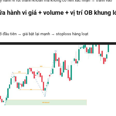
y hành vi rút thanh khoản mà không có nến xác nhận → tránh vào
a hành vi giá + volume + vị trí OB khung l
B đầu tiên → giá bật lại mạnh → stoploss hàng loạt