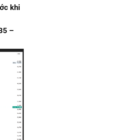
ớc khi
 35 –