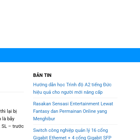
BẢN TIN
Hướng dẫn học Trình độ A2 tiếng Đức
hiệu quả cho người mới nâng cấp
Rasakan Sensasi Entertainment Lewat
Fantasy dan Permainan Online yang
hì lại bị
Menghibur
 là bẫy
t SL – trước
Switch công nghiệp quản lý 16 cổng
Gigabit Ethernet + 4 cổng Gigabit SFP