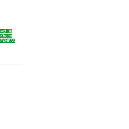
Mở Tài
Khoản
EXNESS