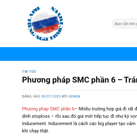
Bỏ
qua
nội
dung
TIN TỨC
Phương pháp SMC phần 6 – Trán
ĐĂNG VÀO
09/07/2025
BỞI
ADMIN
Phương pháp SMC phần 6
–
Nhiều trường hợp giá đi rất đ
dính stoploss – rồi sau đó giá mới tiếp tục đi như kỳ vọ
Inducement. Inducement là cách các big player tạo cảm g
khi chạy thật.