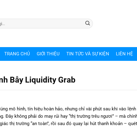
TRANG CHỦ
GIỚI THIỆU
TIN TỨC VÀ SỰ KIỆN
LIÊN HỆ
h Bẫy Liquidity Grab
úng mô hình, tín hiệu hoàn hảo, nhưng chỉ vài phút sau khi vào lệnh t
ng. Đây không phải do may rủi hay “thị trường trêu ngươi” – mà chính
iác thị trường “an toàn”, rồi sau đó quay lại hút thanh khoản – qué