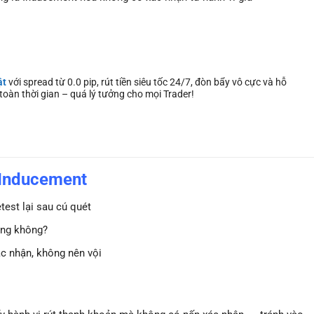
ật
với spread từ 0.0 pip, rút tiền siêu tốc 24/7, đòn bẩy vô cực và hỗ
t toàn thời gian – quá lý tưởng cho mọi Trader!
 Inducement
test lại sau cú quét
ăng không?
ác nhận, không nên vội