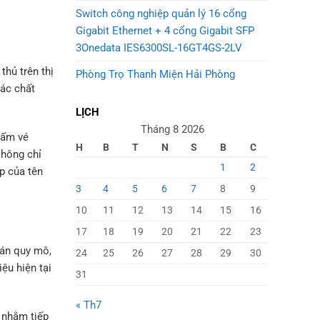
Switch công nghiệp quản lý 16 cổng
Gigabit Ethernet + 4 cổng Gigabit SFP
3Onedata IES6300SL-16GT4GS-2LV
thủ trên thị
Phòng Trọ Thanh Miện Hải Phòng
các chất
LỊCH
Tháng 8 2026
tấm vé
H
B
T
N
S
B
C
không chỉ
1
2
p của tên
3
4
5
6
7
8
9
10
11
12
13
14
15
16
17
18
19
20
21
22
23
 án quy mô,
24
25
26
27
28
29
30
iệu hiện tại
31
« Th7
: nhằm tiếp