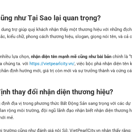
cũng như Tại Sao lại quan trọng?
 dung trợ giúp quý khách nhận thấy một thương hiệu với những địch 
ắc, kiểu chữ, phong cách thương hiệu, slogan, giọng nói tên, và cả 
 nhiều lựa chọn,
nhận diện tên mạnh mẽ cũng như bài bản
chính là “
a chúng ta. với
https://vietpearlcity.vn/
, việc bộc phá nhận diện tên 
chắn định hướng mới, giá trị còn mới và sự trưởng thành và cứng cá
định thay đổi nhận diện thương hiệu?
định địa vị trong phương thức Bất Động Sản sang trọng với các dự
nh lan rộng môi trường, đội ngũ lãnh đạo nhận biết nhận diện thương h
 mới mẻ.
ị trường cũng như đánh giá nội Sở, VietPearlCity.vn nhận thấy rằng