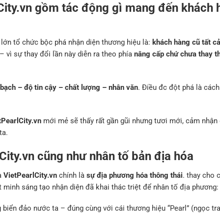
rlCity.vn gồm tác động gì mang đến khách
lớn tổ chức bộc phá nhận diện thương hiệu là:
khách hàng cũ tất c
 – vì sự thay đổi lần này diễn ra theo phía
nâng cấp chứ chưa thay t
bạch – độ tin cậy – chất lượng – nhân văn
. Điều đc đột phá là các
tPearlCity.vn
mới mẻ sẽ thấy rất gần gũi nhưng tươi mới, cảm nhận
ta.
City.vn cũng như nhân tố bản địa hóa
a
VietPearlCity.vn
chính là
sự địa phương hóa thông thái
. thay cho 
 minh sáng tạo nhận diện đã khai thác triệt để nhân tố địa phương:
biển đảo nước ta – đúng cùng với cái thương hiệu “Pearl” (ngọc tra