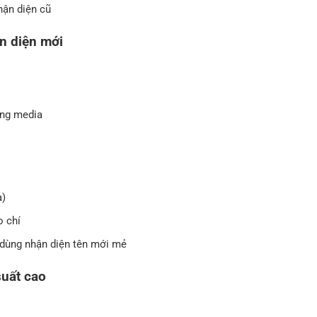
hận diện cũ
ận diện mới
ông media
a)
o chí
i dùng nhận diện tên mới mẻ
suất cao