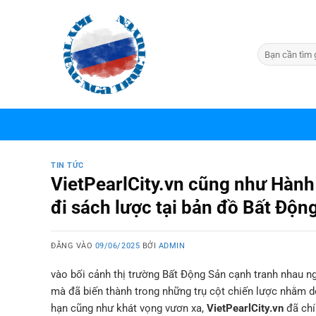
Bỏ
qua
nội
dung
TIN TỨC
VietPearlCity.vn cũng như Hành
đi sách lược tại bản đồ Bất Độn
ĐĂNG VÀO
09/06/2025
BỞI
ADMIN
vào bối cảnh thị trường Bất Động Sản cạnh tranh nhau ng
mà đã biến thành trong những trụ cột chiến lược nhằm do
hạn cũng như khát vọng vươn xa,
VietPearlCity.vn
đã chí