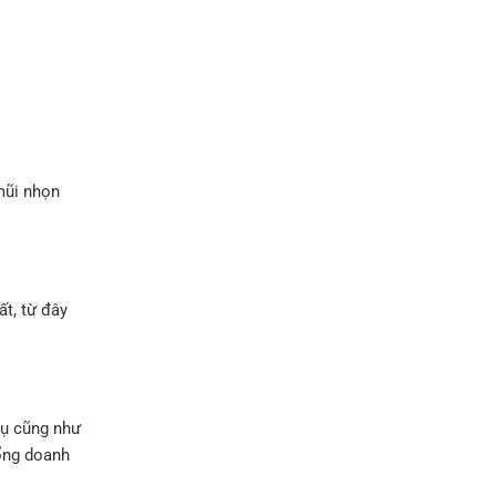
mũi nhọn
t, từ đây
dụ cũng như
tổng doanh