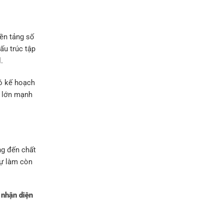
ền tảng số
ấu trúc tập
.
có kế hoạch
n lớn mạnh
ng đến chất
ự làm còn
m
nhận diện