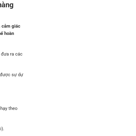
 hàng
ả cảm giác
hế hoàn
h đưa ra các
 được sự dự
chạy theo
i).