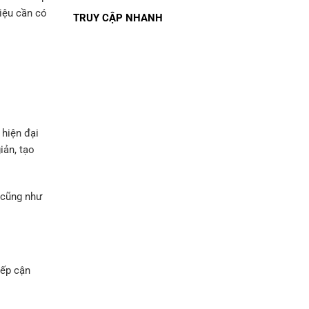
iệu cần có
TRUY CẬP NHANH
 hiện đại
iản, tạo
 cũng như
iếp cận