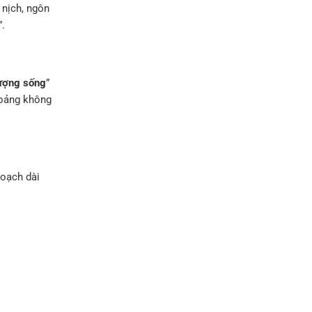
 nịch, ngôn
”.
lượng sống
”
oảng không
hoạch dài