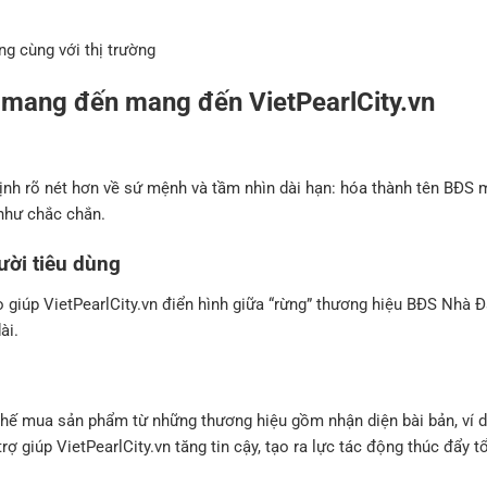
ng cùng với thị trường
ới mang đến mang đến VietPearlCity.vn
định rõ nét hơn về sứ mệnh và tầm nhìn dài hạn: hóa thành tên BĐS 
 như chắc chắn.
ười tiêu dùng
giúp VietPearlCity.vn điển hình giữa “rừng” thương hiệu BĐS Nhà Đấ
ài.
thế mua sản phẩm từ những thương hiệu gồm nhận diện bài bản, ví 
trợ giúp VietPearlCity.vn tăng tin cậy, tạo ra lực tác động thúc đẩy 