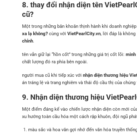
8. thay đổi nhận diện tên VietPea
cũ?
Một trong những băn khoăn thịnh hành khi doanh nghiệp 
xa lạ không?
cùng với
VietPearlCity.vn
, lời đáp là không
chỉnh
.
tên vẫn giữ lại “hồn cốt” trong những giá trị cốt lõi:
minh 
chất lượng đó ra phía bên ngoài.
người mua cũ khi tiếp xúc với
nhận diện thương hiệu Vie
án tráng lệ và trang nghiêm và thái độ cầu thị của chúng 
9. Nhận diện thương hiệu VietPearl
Một điểm đáng kể vào chiến lược nhận diện còn mới củ
xu hướng toàn cầu hóa một cách rập khuôn, đội ngũ phát
màu sắc và hoa văn gợi nhớ đến văn hóa truyền thống 