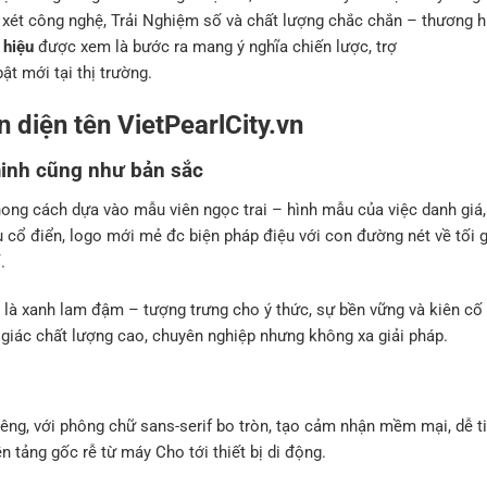
ét công nghệ, Trải Nghiệm số và chất lượng chắc chắn – thương h
 hiệu
được xem là bước ra mang ý nghĩa chiến lược, trợ
ật mới tại thị trường.
 diện tên VietPearlCity.vn
minh cũng như bản sắc
ong cách dựa vào mẫu viên ngọc trai – hình mẫu của việc danh giá,
u cổ điển, logo mới mẻ đc biện pháp điệu với con đường nét về tối g
.
 là xanh lam đậm – tượng trưng cho ý thức, sự bền vững và kiên cố
 giác chất lượng cao, chuyên nghiệp nhưng không xa giải pháp.
iêng, với phông chữ sans-serif bo tròn, tạo cảm nhận mềm mại, dễ t
n tảng gốc rễ từ máy Cho tới thiết bị di động.