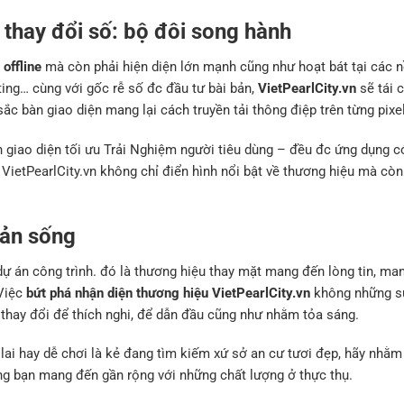
 thay đổi số: bộ đôi song hành
offline
mà còn phải hiện diện lớn mạnh cũng như hoạt bát tại các n
ing… cùng với gốc rễ số đc đầu tư bài bản,
VietPearlCity.vn
sẽ tái c
c bàn giao diện mang lại cách truyền tải thông điệp trên từng pixel
àn giao diện tối ưu Trải Nghiệm người tiêu dùng – đều đc ứng dụng 
 VietPearlCity.vn không chỉ điển hình nổi bật về thương hiệu mà cò
 sản sống
ự án công trình. đó là thương hiệu thay mặt mang đến lòng tin, ma
 Việc
bứt phá nhận diện thương hiệu VietPearlCity.vn
không những s
thay đổi để thích nghi, để dẫn đầu cũng như nhằm tỏa sáng.
 lai hay dễ chơi là kẻ đang tìm kiếm xứ sở an cư tươi đẹp, hãy nhằ
g bạn mang đến gần rộng với những chất lượng ở thực thụ.