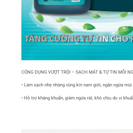
CÔNG DỤNG VƯỢT TRỘI – SẠCH MÁT & TỰ TIN MỖI N
• Làm sạch nhẹ nhàng vùng kín nam giới, ngăn ngừa mùi
• Hỗ trợ kháng khuẩn, giảm ngứa rát, khó chịu do vi khu