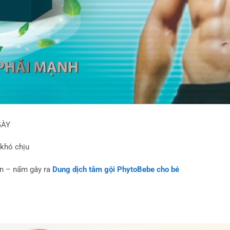
GÀY
 khó chịu
ẩn – nấm gây ra
Dung dịch tắm gội PhytoBebe cho bé