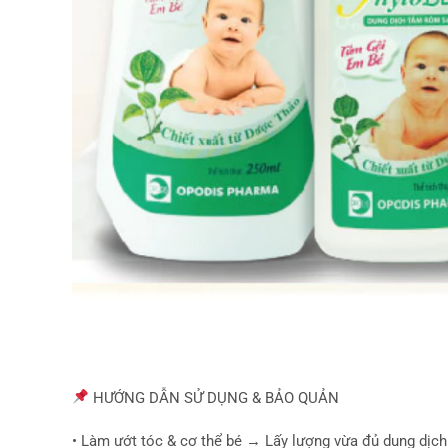
HƯỚNG DẪN SỬ DỤNG & BẢO QUẢN
• Làm ướt tóc & cơ thể bé → Lấy lượng vừa đủ dung dịc