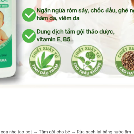
h xoa nhẹ tạo bọt → Tắm gội cho bé → Rửa sạch lại bằng nước ấm