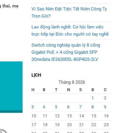
 thai, mẹ
Vì Sao Nên Đặt Tiệc Tất Niên Công Ty
Trọn Gói?
Lao động lành nghề: Cơ hội làm việc
trực tiếp tại Đức cho người có tay nghề
Switch công nghiệp quản lý 8 cổng
Gigabit PoE + 4 cổng Gigabit SFP
3Onedata IES6300SL-8GP4GS-2LV
LỊCH
Tháng 8 2026
H
B
T
N
S
B
C
1
2
3
4
5
6
7
8
9
10
11
12
13
14
15
16
17
18
19
20
21
22
23