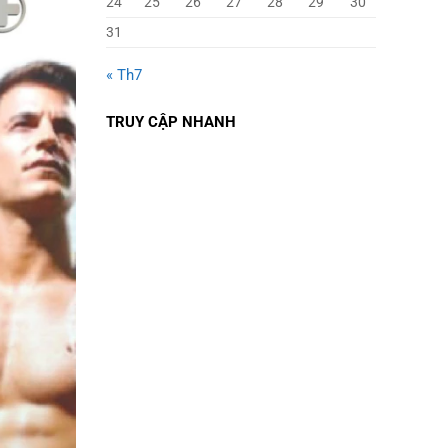
24
25
26
27
28
29
30
31
« Th7
TRUY CẬP NHANH