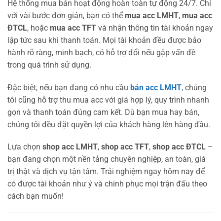
Hệ thống mua bán hoạt động hoàn toàn tự động 24/7. Chỉ
với vài bước đơn giản, bạn có thể
mua acc LMHT
,
mua acc
ĐTCL
, hoặc
mua acc TFT
và nhận thông tin tài khoản ngay
lập tức sau khi thanh toán. Mọi tài khoản đều được bảo
hành rõ ràng, minh bạch, có hỗ trợ đổi nếu gặp vấn đề
trong quá trình sử dụng.
Đặc biệt, nếu bạn đang có nhu cầu
bán acc LMHT
,
chúng
tôi cũng hỗ trợ thu mua acc với giá hợp lý, quy trình nhanh
gọn và thanh toán đúng cam kết. Dù bạn mua hay bán,
chúng tôi đều đặt quyền lợi của khách hàng lên hàng đầu.
Lựa chọn
shop acc LMHT
,
shop acc TFT
,
shop acc ĐTCL
–
bạn đang chọn một nền tảng chuyên nghiệp, an toàn, giá
trị thật và dịch vụ tận tâm. Trải nghiệm ngay hôm nay để
có được tài khoản như ý và chinh phục mọi trận đấu theo
cách bạn muốn!