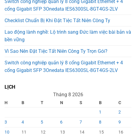
Switch công nghiệp quản lý 8 cổng Gigabit Ethernet + 4
cổng Gigabit SFP 3Onedata IES6300SL-8GT4GS-2LV
Checklist Chuẩn Bị Khi Đặt Tiệc Tất Niên Công Ty
Lao động lành nghề: Lộ trình sang Đức làm việc bài bản và
bền vững
Vì Sao Nên Đặt Tiệc Tất Niên Công Ty Trọn Gói?
Switch công nghiệp quản lý 8 cổng Gigabit Ethernet + 4
cổng Gigabit SFP 3Onedata IES6300SL-8GT4GS-2LV
LỊCH
Tháng 8 2026
H
B
T
N
S
B
C
1
2
3
4
5
6
7
8
9
10
11
12
13
14
15
16