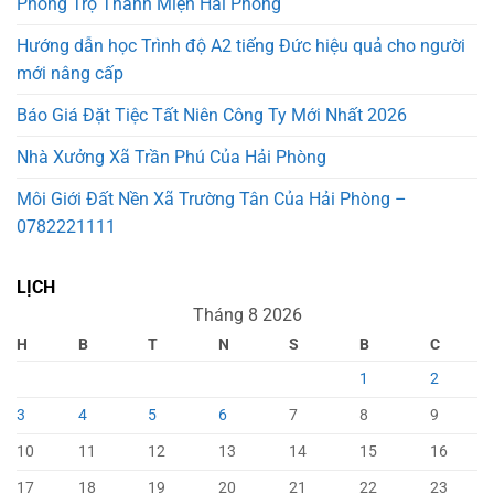
Phòng Trọ Thanh Miện Hải Phòng
Hướng dẫn học Trình độ A2 tiếng Đức hiệu quả cho người
mới nâng cấp
Báo Giá Đặt Tiệc Tất Niên Công Ty Mới Nhất 2026
Nhà Xưởng Xã Trần Phú Của Hải Phòng
Môi Giới Đất Nền Xã Trường Tân Của Hải Phòng –
0782221111
LỊCH
Tháng 8 2026
H
B
T
N
S
B
C
1
2
3
4
5
6
7
8
9
10
11
12
13
14
15
16
17
18
19
20
21
22
23