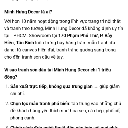
Minh Hưng Decor là ai?
Với hơn 10 năm hoạt động trong lĩnh vực trang trí nội thất
và tranh treo tường, Minh Hưng Decor đã khẳng định uy tín
tại TP.HCM. Showroom tại
170 Phạm Phú Thứ, P. Bảy
Hiền, Tân Bình
luôn trưng bày hàng trăm mẫu tranh đa
dạng: từ canvas hiện đại, tranh tráng gương sang trọng
cho đến tranh sơn dầu vẽ tay.
Vì sao tranh sơn dầu tại Minh Hưng Decor chỉ 1 triệu
đồng?
Sản xuất trực tiếp, không qua trung gian
→ giúp giảm
chi phí.
Chọn lọc mẫu tranh phổ biến
: tập trung vào những chủ
đề khách hàng yêu thích như hoa sen, cá chép, phố cổ,
phong cảnh.
Chính sách đưa nghệ thuật đến gần hơn với mọi nhà
: