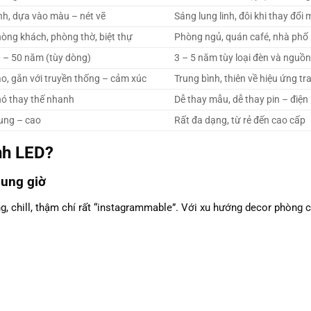
nh, dựa vào màu – nét vẽ
Sáng lung linh, đôi khi thay đổi
òng khách, phòng thờ, biệt thự
Phòng ngủ, quán café, nhà phố 
 – 50 năm (tùy dòng)
3 – 5 năm tùy loại đèn và nguồn
o, gắn với truyền thống – cảm xúc
Trung bình, thiên về hiệu ứng tra
ó thay thế nhanh
Dễ thay mẫu, dễ thay pin – điện
ung – cao
Rất đa dạng, từ rẻ đến cao cấp
nh LED?
hung giờ
ng, chill, thậm chí rất “instagrammable”. Với xu hướng decor phòng 