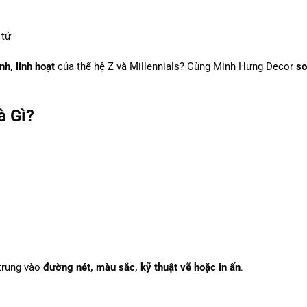
 tử
nh, linh hoạt
của thế hệ Z và Millennials? Cùng Minh Hưng Decor
so
à Gì?
trung vào
đường nét, màu sắc, kỹ thuật vẽ hoặc in ấn
.