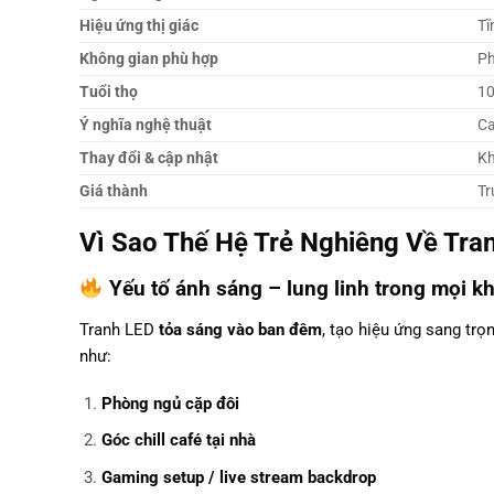
Hiệu ứng thị giác
Tĩ
Không gian phù hợp
Ph
Tuổi thọ
10
Ý nghĩa nghệ thuật
Ca
Thay đổi & cập nhật
Kh
Giá thành
Tr
Vì Sao Thế Hệ Trẻ Nghiêng Về Tra
Yếu tố ánh sáng – lung linh trong mọi k
Tranh LED
tỏa sáng vào ban đêm
, tạo hiệu ứng sang trọ
như:
Phòng ngủ cặp đôi
Góc chill café tại nhà
Gaming setup / live stream backdrop