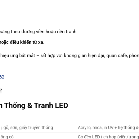
 sáng theo đường viền hoặc nền tranh.
oặc điều khiển từ xa
.
, hiệu ứng bắt mắt – rất hợp với không gian hiện đại, quán café, phò
2
ền Thống & Tranh LED
i, gỗ, sơn, giấy truyền thống
Acrylic, mica, in UV + hệ thống 
ông có
Có đèn LED tích hợp (viền/trong