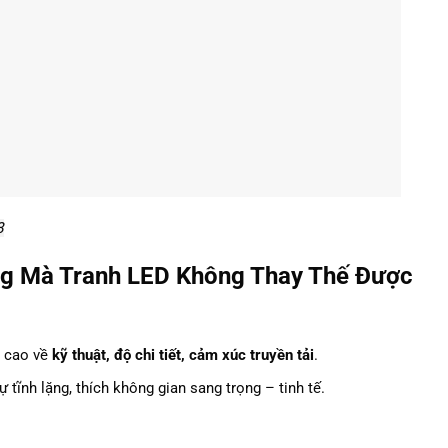
8
ng Mà Tranh LED Không Thay Thế Được
h cao về
kỹ thuật, độ chi tiết, cảm xúc truyền tải
.
 tĩnh lặng, thích không gian sang trọng – tinh tế.