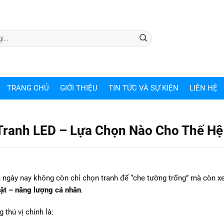
TRANG CHỦ
GIỚI THIỆU
TIN TỨC VÀ SỰ KIỆN
LIÊN HỆ
Tranh LED – Lựa Chọn Nào Cho Thế Hệ
rẻ ngày nay không còn chỉ chọn tranh để “che tường trống” mà còn x
ật – năng lượng cá nhân
.
 thú vị chính là: