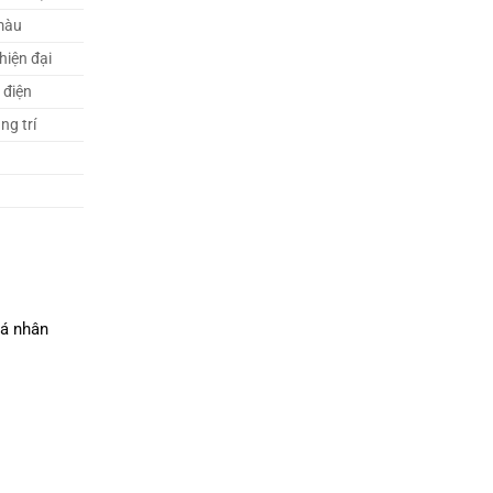
 màu
hiện đại
 điện
ng trí
cá nhân