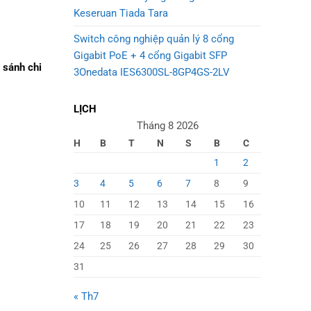
Keseruan Tiada Tara
Switch công nghiệp quản lý 8 cổng
Gigabit PoE + 4 cổng Gigabit SFP
 sánh chi
3Onedata IES6300SL-8GP4GS-2LV
LỊCH
Tháng 8 2026
H
B
T
N
S
B
C
1
2
3
4
5
6
7
8
9
10
11
12
13
14
15
16
17
18
19
20
21
22
23
24
25
26
27
28
29
30
31
« Th7