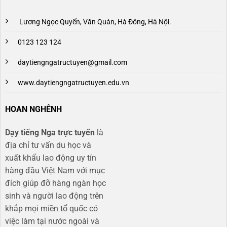
Lương Ngọc Quyến, Văn Quán, Hà Đông, Hà Nội.
0123 123 124
daytiengngatructuyen@gmail.com
www.daytiengngatructuyen.edu.vn
HOAN NGHÊNH
Dạy tiếng Nga trực tuyến
là
địa chỉ tư vấn du học và
xuất khẩu lao động uy tín
hàng đầu Việt Nam với mục
đích giúp đỡ hàng ngàn học
sinh và người lao động trên
khắp mọi miền tổ quốc có
việc làm tại nước ngoài và