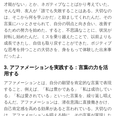
才能がない」とか、ネガティブなことばかり考えていた。
そんな時、友人が「誰でも失敗することはある。大切なの
は、そこから何を学ぶかだ」と励ましてくれたんだ。その
言葉にハッとさせられて、自分の弱点と向き合い、改善す
るための努力を始めた。すると、不思議なことに、状況が
好転し始めたんだ。ミスを乗り越えたことで、以前よりも
成長できたし、自信も取り戻すことができた。ポジティブ
な思考を持つことの大切さを、身をもって体験した出来事
だったよ。
3. アファメーションを実践する：言葉の力を活
用する
アファメーションとは、自分の願望を肯定的な言葉で表現
すること。例えば、「私は豊かである」「私は成功してい
る」「私は愛されている」といった言葉を、繰り返し唱え
るんだ。アファメーションは、潜在意識に直接働きかけ、
自己肯定感を高める効果があると言われている。大切なの
は、アファメーションを唱える時に、その言葉が実現した