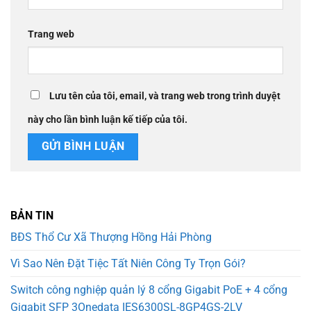
Trang web
Lưu tên của tôi, email, và trang web trong trình duyệt
này cho lần bình luận kế tiếp của tôi.
BẢN TIN
BĐS Thổ Cư Xã Thượng Hồng Hải Phòng
Vì Sao Nên Đặt Tiệc Tất Niên Công Ty Trọn Gói?
Switch công nghiệp quản lý 8 cổng Gigabit PoE + 4 cổng
Gigabit SFP 3Onedata IES6300SL-8GP4GS-2LV