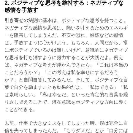
2. ポジティブな思考を維持する：ネガティブな
感情を手放す
引き寄せの法則
の基本は、ポジティブな思考を持つこと。
ネガティブな感情や思考は、願いを叶えるためのエネルギ
ーを阻害してしまうんだ。不安や恐れ、嫉妬などの感情
は、手放すように心がけよう。もちろん、人間だから、常
にポジティブでいるのは難しいけど、意識的にネガティブ
な思考を打ち消すように努力することが大切だよ。例え
ば、ネガティブな考えが浮かんできたら、「これは本当の
ことだろうか？」「この考えは私を幸せにするだろう
か？」と自問自答してみるんだ。そして、ポジティブな言
葉で自分を励ますことも効果的だよ。「私はできる」「私
は素晴らしい」「私は幸せだ」といった肯定的な言葉を繰
り返し唱えることで、潜在意識をポジティブな方向に導く
ことができる。
以前、仕事で大きなミスをしてしまった時、僕は完全に自
信を失ってしまったんだ。「もうダメだ」とか「自分には