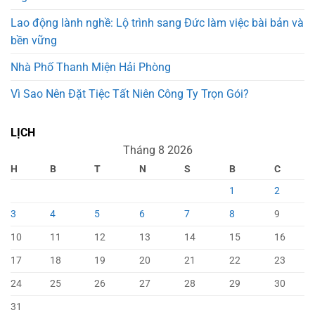
Lao động lành nghề: Lộ trình sang Đức làm việc bài bản và
bền vững
Nhà Phố Thanh Miện Hải Phòng
Vì Sao Nên Đặt Tiệc Tất Niên Công Ty Trọn Gói?
LỊCH
Tháng 8 2026
H
B
T
N
S
B
C
1
2
3
4
5
6
7
8
9
10
11
12
13
14
15
16
17
18
19
20
21
22
23
24
25
26
27
28
29
30
31