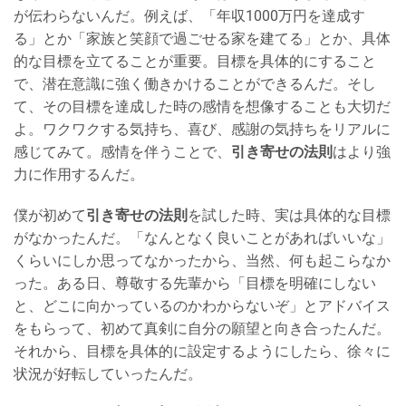
が伝わらないんだ。例えば、「年収1000万円を達成す
る」とか「家族と笑顔で過ごせる家を建てる」とか、具体
的な目標を立てることが重要。目標を具体的にすること
で、潜在意識に強く働きかけることができるんだ。そし
て、その目標を達成した時の感情を想像することも大切だ
よ。ワクワクする気持ち、喜び、感謝の気持ちをリアルに
感じてみて。感情を伴うことで、
引き寄せの法則
はより強
力に作用するんだ。
僕が初めて
引き寄せの法則
を試した時、実は具体的な目標
がなかったんだ。「なんとなく良いことがあればいいな」
くらいにしか思ってなかったから、当然、何も起こらなか
った。ある日、尊敬する先輩から「目標を明確にしない
と、どこに向かっているのかわからないぞ」とアドバイス
をもらって、初めて真剣に自分の願望と向き合ったんだ。
それから、目標を具体的に設定するようにしたら、徐々に
状況が好転していったんだ。