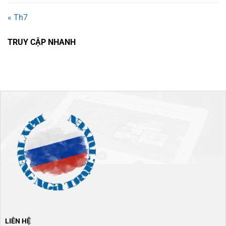
« Th7
TRUY CẬP NHANH
LIÊN HỆ