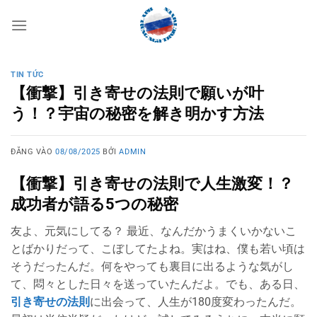
Bỏ
qua
nội
dung
TIN TỨC
【衝撃】引き寄せの法則で願いが叶
う！？宇宙の秘密を解き明かす方法
ĐĂNG VÀO
08/08/2025
BỞI
ADMIN
【衝撃】引き寄せの法則で人生激変！？
成功者が語る5つの秘密
友よ、元気にしてる？ 最近、なんだかうまくいかないこ
とばかりだって、こぼしてたよね。実はね、僕も若い頃は
そうだったんだ。何をやっても裏目に出るような気がし
て、悶々とした日々を送っていたんだよ。でも、ある日、
引き寄せの法則
に出会って、人生が180度変わったんだ。