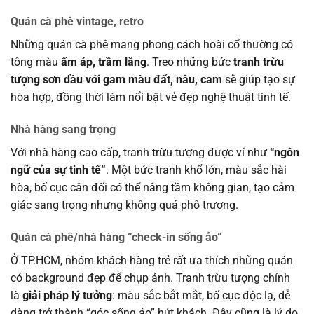
Quán cà phê vintage, retro
Những quán cà phê mang phong cách hoài cổ thường có
tông màu
ấm áp, trầm lắng
. Treo những bức
tranh trừu
tượng sơn dầu với gam màu đất, nâu, cam
sẽ giúp tạo sự
hòa hợp, đồng thời làm nổi bật vẻ đẹp nghệ thuật tinh tế.
Nhà hàng sang trọng
Với nhà hàng cao cấp, tranh trừu tượng được ví như
“ngôn
ngữ của sự tinh tế”
. Một bức tranh khổ lớn, màu sắc hài
hòa, bố cục cân đối có thể nâng tầm không gian, tạo cảm
giác sang trọng nhưng không quá phô trương.
Quán cà phê/nhà hàng “check-in sống ảo”
Ở TP.HCM, nhóm khách hàng trẻ rất ưa thích những quán
có background đẹp để chụp ảnh. Tranh trừu tượng chính
là
giải pháp lý tưởng
: màu sắc bắt mắt, bố cục độc lạ, dễ
dàng trở thành “góc sống ảo” hút khách. Đây cũng là lý do