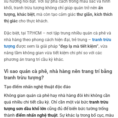
xu hướng nổi bật. Với sự phá cách trong màu sắc và hình
khối, tranh trừu tượng không chỉ giúp quán trở nên
ấn
tượng, khác biệt
, mà còn tạo cảm giác
thư giãn, kích thích
thị giác
cho thực khách.
Đặc biệt, tại TP.HCM – nơi tập trung nhiều quán cà phê và
nhà hàng theo phong cách hiện đại, trẻ trung –
tranh trừu
tượng
được xem là giải pháp
“đẹp lạ mà tiết kiệm”
, vừa
nâng tầm không gian vừa tiết kiệm chi phí so với các
phương án trang trí cầu kỳ khác.
Vì sao quán cà phê, nhà hàng nên trang trí bằng
tranh trừu tượng?
Tạo điểm nhấn nghệ thuật độc đáo
Không gian quán cà phê hay nhà hàng đôi khi không cần
quá nhiều chi tiết cầu kỳ. Chỉ cần một vài bức
tranh trừu
tượng sơn dầu khổ lớn
cũng đủ để biến bức tường trống
thành
điểm nhấn nghệ thuật
. Sự khác lạ trong bố cục, màu