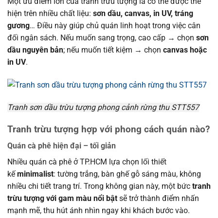
Một ưu điểm lớn của tranh trừu tượng là có thể được thể
hiện trên nhiều chất liệu:
sơn dầu, canvas, in UV, tráng
gương
… Điều này giúp chủ quán linh hoạt trong việc cân
đối ngân sách. Nếu muốn sang trọng, cao cấp → chọn
sơn
dầu nguyên bản
; nếu muốn tiết kiệm → chọn
canvas hoặc
in UV
.
Tranh sơn dầu trừu tượng phong cảnh rừng thu STT557
Tranh trừu tượng hợp với phong cách quán nào?
Quán cà phê hiện đại – tối giản
Nhiều quán cà phê ở TP.HCM lựa chọn lối thiết
kế
minimalist
: tường trắng, bàn ghế gỗ sáng màu, không
nhiều chi tiết trang trí. Trong không gian này, một bức
tranh
trừu tượng với gam màu nổi bật
sẽ trở thành điểm nhấn
mạnh mẽ, thu hút ánh nhìn ngay khi khách bước vào.