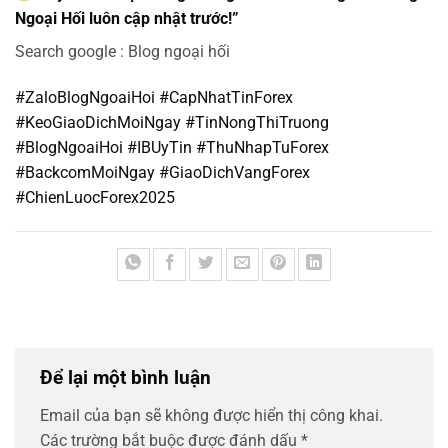
Ngoại Hối luôn cập nhật trước!”
Search google : Blog ngoại hối
#ZaloBlogNgoaiHoi #CapNhatTinForex
#KeoGiaoDichMoiNgay #TinNongThiTruong
#BlogNgoaiHoi #IBUyTin #ThuNhapTuForex
#BackcomMoiNgay #GiaoDichVangForex
#ChienLuocForex2025
Để lại một bình luận
Email của bạn sẽ không được hiển thị công khai.
Các trường bắt buộc được đánh dấu
*