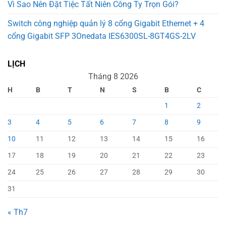
Vì Sao Nên Đặt Tiệc Tất Niên Công Ty Trọn Gói?
Switch công nghiệp quản lý 8 cổng Gigabit Ethernet + 4
cổng Gigabit SFP 3Onedata IES6300SL-8GT4GS-2LV
LỊCH
Tháng 8 2026
H
B
T
N
S
B
C
1
2
3
4
5
6
7
8
9
10
11
12
13
14
15
16
17
18
19
20
21
22
23
24
25
26
27
28
29
30
31
« Th7