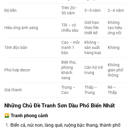
Trên 20–
Độ bền
3–5 năm
2–4 năm
50 năm
Giới hạn
Không
Tốt – có
Hiệu ứng ánh sáng
theo file
tạo hiệu
chiều sâu
thiết kế
ứng nổi
Cao – mỗi
Không –
Tính độc bản
tranh 1
sản xuất
Không
bản
hàng loạt
Biệt thự,
Không
phòng
Căn hộ trẻ
Phù hợp decor
gian phổ
khách
trung
thông
sang
Trung –
Thấp –
Rẻ –
Giá thành
Cao
Trung
Thấp
Những Chủ Đề Tranh Sơn Dầu Phổ Biến Nhất
Tranh phong cảnh
Biển cả, núi non, làng quê, ruộng bậc thang, thành phố