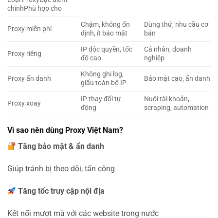
chínhPhù hợp cho
Chậm, không ổn
Dùng thử, nhu cầu cơ
Proxy miễn phí
định, ít bảo mật
bản
IP độc quyền, tốc
Cá nhân, doanh
Proxy riêng
độ cao
nghiệp
Không ghi log,
Proxy ẩn danh
Bảo mật cao, ẩn danh
giấu toàn bộ IP
IP thay đổi tự
Nuôi tài khoản,
Proxy xoay
động
scraping, automation
Vì sao nên dùng Proxy Việt Nam?
Tăng bảo mật & ẩn danh
Giúp tránh bị theo dõi, tấn công
Tăng tốc truy cập nội địa
Kết nối mượt mà với các website trong nước