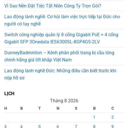
Vì Sao Nên Đặt Tiệc Tất Niên Công Ty Trọn Gói?
Lao động lành nghề: Cơ hội làm việc trực tiếp tại Đức cho
người có tay nghề
Switch công nghiệp quản lý 8 cổng Gigabit PoE + 4 cổng
Gigabit SFP 3Onedata IES6300SL-8GP4GS-2LV
DunneyBadminton – Kênh phân phối trang bị cầu lông
chính hãng giá tốt khắp Việt Nam
Lao động lành nghề Đức: Những điều cần biết trước khi
nộp hồ sơ
LỊCH
Tháng 8 2026
H
B
T
N
S
B
C
1
2
3
4
5
6
7
8
9