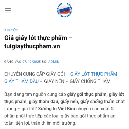
Bỏ
qua
nội
dung
TIN TỨC
Giá giấy lót thực phẩm –
tuigiaythucpham.vn
ĐĂNG VÀO
07/10/2025
BỞI
ADMIN
CHUYÊN CUNG CẤP GIẤY GÓI –
GIẤY LÓT THỰC PHẨM
–
GIẤY THẤM DẦU
– GIẤY NẾN – GIẤY CHỐNG THẤM
Bạn đang tìm nguồn cung cấp
giấy gói thực phẩm, giấy lót
thực phẩm, giấy thấm dầu, giấy nến, giấy chống thấm
chất
lượng – giá tốt?
Xưởng In Việt Kim
chuyên sản xuất &
phân phối trực tiếp các loại giấy bao gói thực phẩm an
toàn, tiện lợi, thân thiện môi trường.