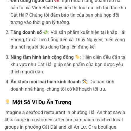
Đến đúng người cần
: Bạn muốn tăng doanh số hải
sản tại xã Vĩnh Bảo? Hay tiếp thị tour du lịch tại đặc khu
Cát Hải? Chúng tôi đảm bảo tin của bạn phù hợp đối
tượng vào thời gian lý tưởng.
Tăng doanh số
: Với sản phẩm xuất hiện tại khắp Hải
Phòng, từ xã Tiên Lãng đến xã Thủy Nguyên, triển vọng
thu hút người tiêu dùng tăng lên đáng kể.
Nâng tầm hình ảnh cộng đồng
: Hiện diện đều đặn tại
khu vực như Cát Hải giúp sản phẩm của bạn được yêu
thích người dân.
Ăn khớp mọi loại hình kinh doanh
: Dù bạn kinh
doanh nhà hàng, chúng tôi có kế hoạch tối ưu.
Một Số Ví Dụ Ấn Tượng
Imagine a seafood restaurant in phường Hải An that saw a
40% surge in customers after our campaign reached local
groups in phường Cát Dài and xã An Lư. Or a boutique