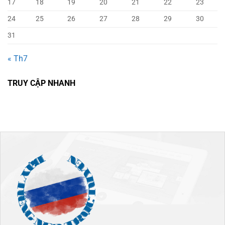
17
18
19
20
21
22
23
24
25
26
27
28
29
30
31
« Th7
TRUY CẬP NHANH