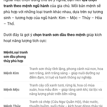
tranh theo mệnh ngũ hành
của gia chủ. Mỗi bản mệnh sẽ
phù hợp với những loại tranh khác nhau, dựa trên sự tương
sinh – tương hợp của ngũ hành: Kim – Mộc – Thủy – Hỏa
– Thổ.
Dưới đây là gợi ý
chọn tranh sơn dầu theo mệnh
giúp kích
hoạt năng lượng tích cực:
MệnhLoại tranh
sơn dầu phong
thủy phù hợp
Tranh sơn thủy tĩnh lặng, phong cảnh núi non, hoa
Mệnh Kim
sen trắng, ánh trăng sáng – giúp nuôi dưỡng sự
điềm đạm, trí tuệ và hanh thông sự nghiệp.
Tranh cây cối xanh tươi, rừng lá, hoa cỏ mùa
Mệnh Mộc
xuân, hoa mẫu đơn – giúp tăng sinh khí, tài lộc và
năng lượng phát triển bền vững.
Tranh cá chép (Cửu Ngư Quần Hội), thác nước,
Mệnh Thủy
thuyền buồm, suối chảy – kích hoạt dòng chảy tài