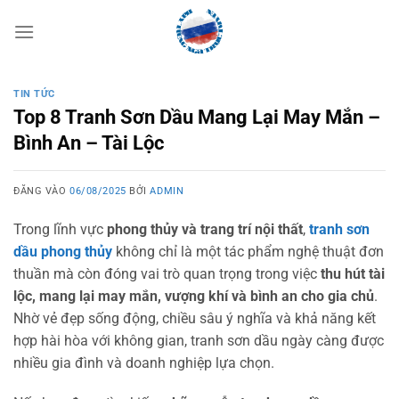
Bỏ
qua
nội
dung
TIN TỨC
Top 8 Tranh Sơn Dầu Mang Lại May Mắn –
Bình An – Tài Lộc
ĐĂNG VÀO
06/08/2025
BỞI
ADMIN
Trong lĩnh vực
phong thủy và trang trí nội thất
,
tranh sơn
dầu phong thủy
không chỉ là một tác phẩm nghệ thuật đơn
thuần mà còn đóng vai trò quan trọng trong việc
thu hút tài
lộc, mang lại may mắn, vượng khí và bình an cho gia chủ
.
Nhờ vẻ đẹp sống động, chiều sâu ý nghĩa và khả năng kết
hợp hài hòa với không gian, tranh sơn dầu ngày càng được
nhiều gia đình và doanh nghiệp lựa chọn.