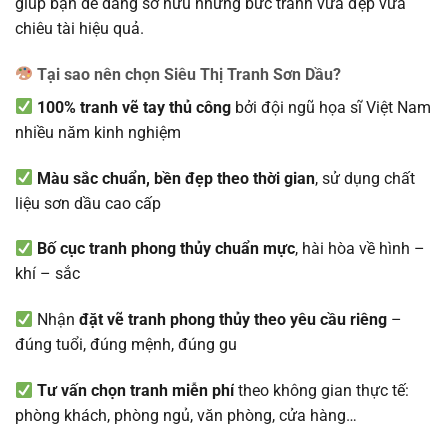
giúp bạn dễ dàng sở hữu những bức tranh vừa đẹp vừa
chiêu tài hiệu quả.
Tại sao nên chọn
Siêu Thị Tranh Sơn Dầu
?
100% tranh vẽ tay thủ công
bởi đội ngũ họa sĩ Việt Nam
nhiều năm kinh nghiệm
Màu sắc chuẩn, bền đẹp theo thời gian
, sử dụng chất
liệu sơn dầu cao cấp
Bố cục tranh phong thủy chuẩn mực
, hài hòa về hình –
khí – sắc
Nhận
đặt vẽ tranh phong thủy theo yêu cầu riêng
–
đúng tuổi, đúng mệnh, đúng gu
Tư vấn chọn tranh miễn phí
theo không gian thực tế:
phòng khách, phòng ngủ, văn phòng, cửa hàng…