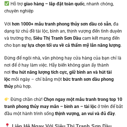
Hỗ trợ
giao hàng – lắp đặt toàn quốc
, nhanh chóng,
chuyên nghiệp
Với
hơn 1000+ mẫu tranh phong thủy sơn dầu có sẵn
, đa
dạng từ chủ đề tài lộc, bình an, thịnh vượng đến tình duyên
và trường thọ,
Siêu Thị Tranh Sơn Dầu
cam kết mang đến
cho bạn
sự lựa chọn tối ưu về cả thẩm mỹ lẫn năng lượng
.
Đừng để ngôi nhà, văn phòng hay cửa hàng của bạn chỉ là
nơi để ở hay làm việc. Hãy biến không gian ấy thành
nơi
thu hút năng lượng tích cực, giữ bình an và hút tài
lộc
mỗi ngày – chỉ bằng một
bức tranh sơn dầu phong
thủy
phù hợp.
Đừng chần chừ!
Chọn ngay một mẫu tranh trong top 10
tranh phong thủy may mắn – bình an – tài lộc
ở trên để bắt
đầu một hành trình sống
thịnh vượng, an vui và đủ đầy
.
Liên Hệ Ngay Với Siêu Thị Tranh Sơn Dầu