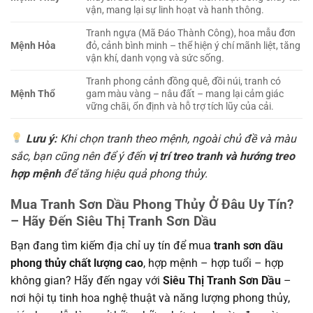
vận, mang lại sự linh hoạt và hanh thông.
Tranh ngựa (Mã Đáo Thành Công), hoa mẫu đơn
Mệnh Hỏa
đỏ, cảnh bình minh – thể hiện ý chí mãnh liệt, tăng
vận khí, danh vọng và sức sống.
Tranh phong cảnh đồng quê, đồi núi, tranh có
Mệnh Thổ
gam màu vàng – nâu đất – mang lại cảm giác
vững chãi, ổn định và hỗ trợ tích lũy của cải.
Lưu ý:
Khi chọn tranh theo mệnh, ngoài chủ đề và màu
sắc, bạn cũng nên để ý đến
vị trí treo tranh và hướng treo
hợp mệnh
để tăng hiệu quả phong thủy.
Mua
Tranh Sơn Dầu Phong Thủy
Ở Đâu Uy Tín?
– Hãy Đến
Siêu Thị Tranh Sơn Dầu
Bạn đang tìm kiếm địa chỉ uy tín để mua
tranh sơn dầu
phong thủy chất lượng cao
, hợp mệnh – hợp tuổi – hợp
không gian? Hãy đến ngay với
Siêu Thị Tranh Sơn Dầu
–
nơi hội tụ tinh hoa nghệ thuật và năng lượng phong thủy,