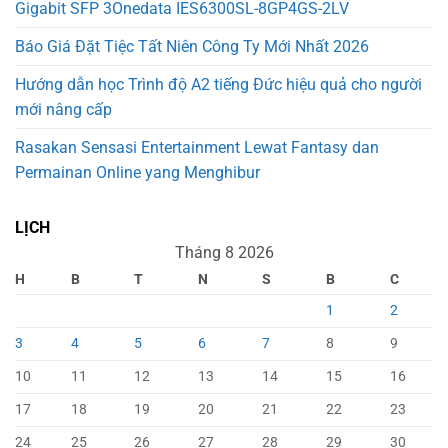
Gigabit SFP 3Onedata IES6300SL-8GP4GS-2LV
Báo Giá Đặt Tiệc Tất Niên Công Ty Mới Nhất 2026
Hướng dẫn học Trình độ A2 tiếng Đức hiệu quả cho người
mới nâng cấp
Rasakan Sensasi Entertainment Lewat Fantasy dan
Permainan Online yang Menghibur
LỊCH
Tháng 8 2026
H
B
T
N
S
B
C
1
2
3
4
5
6
7
8
9
10
11
12
13
14
15
16
17
18
19
20
21
22
23
24
25
26
27
28
29
30