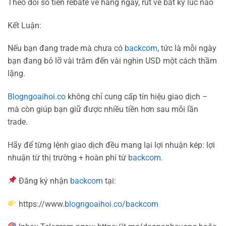
Theo dõi số tiền rebate về hàng ngày, rút về bất kỳ lúc nào
Kết Luận:
Nếu bạn đang trade mà chưa có
backcom
, tức là mỗi ngày
bạn đang bỏ lỡ vài trăm đến vài nghìn USD một cách thầm
lặng.
Blogngoaihoi.co
không chỉ cung cấp tín hiệu giao dịch –
mà còn giúp bạn giữ được nhiều tiền hơn sau mỗi lần
trade.
Hãy để từng lệnh giao dịch đều mang lại lợi nhuận kép: lợi
nhuận từ thị trường + hoàn phí từ
backcom
.
Đăng ký nhận
backcom
tại:
https://www.
blogngoaihoi.co
/
backcom