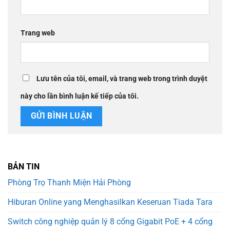
Trang web
Lưu tên của tôi, email, và trang web trong trình duyệt
này cho lần bình luận kế tiếp của tôi.
BẢN TIN
Phòng Trọ Thanh Miện Hải Phòng
Hiburan Online yang Menghasilkan Keseruan Tiada Tara
Switch công nghiệp quản lý 8 cổng Gigabit PoE + 4 cổng