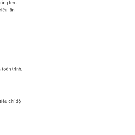
chống lem
hiều lần
 toàn trình.
tiêu chí độ