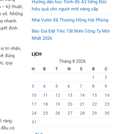
Hướng dẫn học Trình độ A2 tiếng Đức
 – kỹ thuật,
hiệu quả cho người mới nâng cấp
ch sẽ. Những
Nhà Vườn Xã Thượng Hồng Hải Phòng
ạy nhanh.
uyết định
Báo Giá Đặt Tiệc Tất Niên Công Ty Mới
Nhất 2026
ị trí nhãn,
LỊCH
 về đúng
Tháng 8 2026
ực, quy
H
B
T
N
S
B
C
1
2
3
4
5
6
7
8
9
10
11
12
13
14
15
16
17
18
19
20
21
22
23
24
25
26
27
28
29
30
õ ràng.
31
 đều có