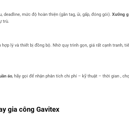
, deadline, mức độ hoàn thiện (gắn tag, ủi, gấp, đóng gói).
Xưởng g
 trù.
ợp lý và thiết bị đồng bộ. Nhờ quy trình gọn, giá rất cạnh tranh, ti
uần áo
, hãy gọi để nhận phân tích chi phí – kỹ thuật – thời gian , c
y gia công
Gavitex