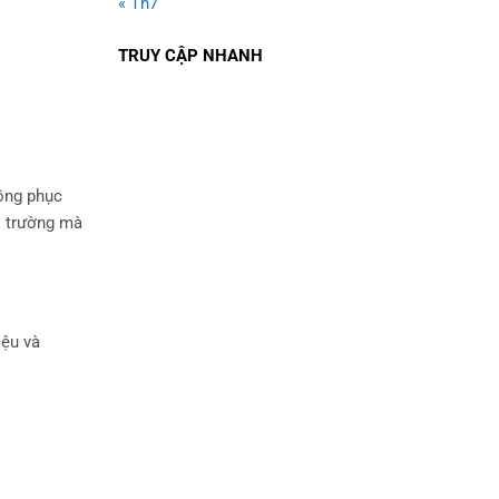
« Th7
TRUY CẬP NHANH
đồng phục
ị trường mà
iệu và