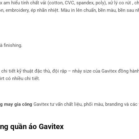
 am hiểu tính chất vải (cotton, CVC, spandex, poly), xử lý co rút , 
ion, embroidery, ép nhãn nhiệt. Màu in lên chuẩn, bền màu, bền sau n
 finishing.
chi tiết kỹ thuật đặc thù, đội rập – nhảy size của Gavitex đồng hành
rt có nhiều chi tiết.
g may gia công
Gavitex tư vấn chất liệu, phối màu, branding và các 
ng quần áo
Gavitex