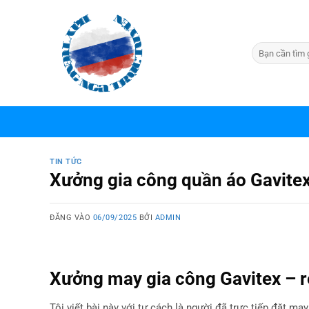
Bỏ
qua
nội
dung
TIN TỨC
Xưởng gia công quần áo Gavitex
ĐĂNG VÀO
06/09/2025
BỞI
ADMIN
Xưởng may gia công
Gavitex – r
Tôi viết bài này với tư cách là người đã trực tiếp đặt ma