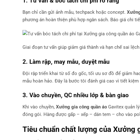
1. Tư vấn & bóc tách chi phí rõ ràng
Bạn chỉ cần gửi ảnh mẫu, techpack hoặc concept.
Xưởng
phương án hoàn thiện phù hợp ngân sách. Báo giá chi tiết
Giai đoạn tư vấn giúp giảm giá thành và hạn chế sai lệch
2. Làm rập, may mẫu, duyệt mẫu
Đội rập triển khai từ số đo gốc, tối ưu sơ đồ để giảm h
mẫu hoàn hảo. Đây là bước tôi đánh giá cao vì tiết kiệm 
3. Vào chuyền, QC nhiều lớp & bàn giao
Khi vào chuyền,
Xưởng gia công quần áo
Gavitex quản lý
đóng gói. Hàng được gấp – xếp – dán tem – cho vào pol
Tiêu chuẩn chất lượng của
Xưởng g