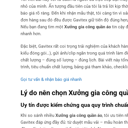
nhỏ của mình. Ấn tượng đầu tiên của tôi là trả lời kịp thờ
báo giá rõ ràng. Đến khi nhận mẫu thật, tôi càng tin v
đơn hàng sau đó đều được Gavitex giữ tiến độ đúng hẹn, 
Nếu bạn đang tìm một
Xưởng gia công quần áo
tin cậy đ
nhanh hơn.
Đặc biệt, Gavitex rất coi trọng trải nghiệm của khách hàng
kiểu đóng gói…), gửi ảnh/clip ngắn trong quá trình làm 
chất lượng – đúng số lượng – đúng lịch. Bài viết này tổ
trình, tiêu chuẩn chất lượng, bảng giá tham khảo, checkli
Gọi tư vấn & nhận báo giá nhanh
Lý do nên chọn
Xưởng gia công qu
Uy tín được kiểm chứng qua quy trình chuẩ
Khi so sánh nhiều
Xưởng gia công quần áo
, tôi ưu tiên
Gavitex đáp ứng đầy đủ: từ duyệt mẫu vải – mẫu hoàn t