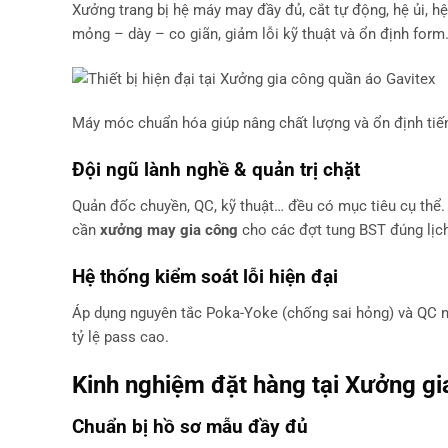
Xưởng trang bị hệ máy may đầy đủ, cắt tự động, hệ ủi, h
mỏng – dày – co giãn, giảm lỗi kỹ thuật và ổn định form
Máy móc chuẩn hóa giúp nâng chất lượng và ổn định tiế
Đội ngũ lành nghề & quản trị chặt
Quản đốc chuyền, QC, kỹ thuật… đều có mục tiêu cụ thể.
cần
xưởng may gia công
cho các đợt tung BST đúng lịch
Hệ thống kiểm soát lỗi hiện đại
Áp dụng nguyên tắc Poka-Yoke (chống sai hỏng) và QC n
tỷ lệ pass cao.
Kinh nghiệm đặt hàng tại
Xưởng gi
Chuẩn bị hồ sơ mẫu đầy đủ