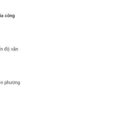
ia công
ến độ vẫn
họn phương