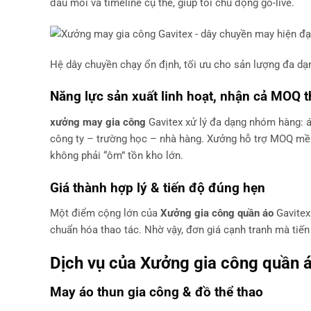
đầu mối và timeline cụ thể, giúp tôi chủ động go-live.
Hệ dây chuyền chạy ổn định, tối ưu cho sản lượng đa dạ
Năng lực sản xuất linh hoạt, nhận cả MOQ 
xưởng may gia công
Gavitex xử lý đa dạng nhóm hàng: áo
công ty – trường học – nhà hàng. Xưởng hỗ trợ MOQ mề
không phải “ôm” tồn kho lớn.
Giá thành hợp lý & tiến độ đúng hẹn
Một điểm cộng lớn của
Xưởng gia công quần áo
Gavitex 
chuẩn hóa thao tác. Nhờ vậy, đơn giá cạnh tranh mà tiến
Dịch vụ của
Xưởng gia công quần 
May áo thun gia công
& đồ thể thao