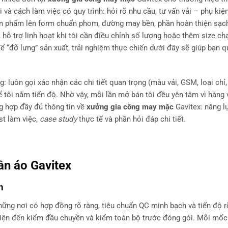
i và cách làm việc có quy trình: hỏi rõ nhu cầu, tư vấn vải – phụ kiện
ì sản phẩm lên form chuẩn phom, đường may bền, phần hoàn thiện sạ
hỗ trợ linh hoạt khi tôi cần điều chỉnh số lượng hoặc thêm size ch
ể “đỡ lưng” sản xuất, trải nghiệm thực chiến dưới đây sẽ giúp bạn q
: luôn gọi xác nhận các chi tiết quan trọng (màu vải, GSM, loại chỉ, v
để tôi nắm tiến độ. Nhờ vậy, mỗi lần mở bán tôi đều yên tâm vì hàng
ng hợp đầy đủ thông tin về
xưởng gia công may mặc
Gavitex: năng l
st làm việc,
case study
thực tế và phần hỏi đáp chi tiết.
ần áo
Gavitex
n
 những nơi có hợp đồng rõ ràng, tiêu chuẩn QC minh bạch và tiến độ r
hiện đến kiểm đầu chuyền và kiểm toàn bộ trước đóng gói. Mỗi mốc