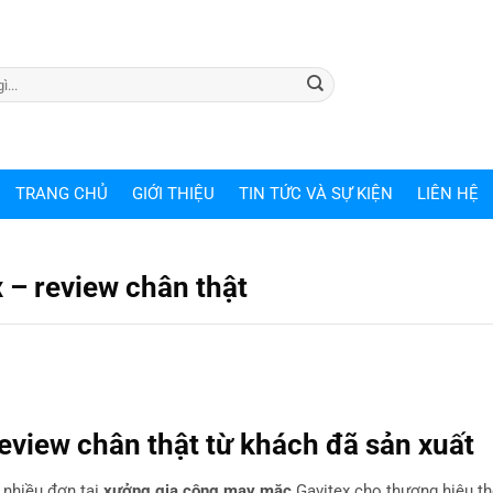
TRANG CHỦ
GIỚI THIỆU
TIN TỨC VÀ SỰ KIỆN
LIÊN HỆ
 – review chân thật
eview chân thật từ khách đã sản xuất
y nhiều đơn tại
xưởng gia công may mặc
Gavitex cho thương hiệu th