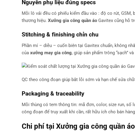
Nguyên phụ liệu đúng specs
Mỗi lô vải đều có phiếu kiểm đầu vào : độ co rút, GSM, bề
thương hiệu.
Xưởng gia công quần áo
Gavitex cũng hỗ trợ
Stitching & finishing chỉn chu
Phần mí – diễu – cuốn biên tại Gavitex chuẩn, không nhă
của
xưởng may gia công
, giúp sản phẩm trông “sạch” và
QC theo công đoạn giúp bắt lỗi sớm và hạn chế sửa chữ
Packaging & traceability
Mỗi thùng có tem thông tin: mã đơn, color, size run, số 
công đoạn để truy xuất khi cần, rất hữu ích cho bán hàng 
Chi phí tại
Xưởng gia công quần áo