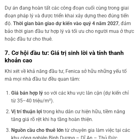
Dự án đang hoàn tất các công đoạn cuối cùng trong giai
đoạn pháp lý và được triển khai xây dựng theo đúng tiến
độ.
Thời gian bàn giao dự kiến vào quý 4 năm 2027
, đảm
bảo thời gian đầu tư hợp lý và tối ưu cho người mua ở thực
hoặc đầu tư cho thuê.
7. Cơ hội đầu tư: Giá trị sinh lời và tính thanh
khoản cao
Khi xét về khả năng đầu tư, Fenica sở hữu những yếu tố
mà mọi nhà đầu tư đều quan tâm:
Giá bán hợp lý
so với các khu vực lân cận (dự kiến chỉ
từ 35–40 triệu/m²).
Vị trí thuận lợi
trong khu dân cư hiện hữu, tiềm năng
tăng giá rõ rệt khi hạ tầng hoàn thiện.
Nguồn cầu cho thuê lớn
từ chuyên gia làm việc tại các
khu công nghiệp Bình Dương – Dĩ An – Thủ Đức.