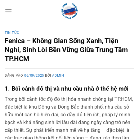
Bỏ
qua
nội
dung
TIN TỨC
Fenica – Không Gian Sống Xanh, Tiện
Nghi, Sinh Lời Bền Vững Giữa Trung Tâm
TP.HCM
ĐĂNG VÀO
06/09/2025
BỞI
ADMIN
1. Bối cảnh đô thị và nhu cầu nhà ở thế hệ mới
Trong bối cảnh tốc độ đô thị hóa nhanh chóng tại TP.HCM,
đặc biệt là khu Đông và Đông Bắc thành phố, nhu cầu sở
hữu một căn hộ hiện đại, có đầy đủ tiện ích, pháp lý minh
bạch và khả năng sinh lời lâu dài đang ngày càng trở nên
cấp thiết. Sự phát triển mạnh mẽ về hạ tầng – đặc biệt là
các trục giao thông kết nối liên vùng – đang kéo theo làn