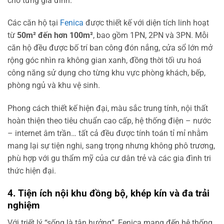
cho từng gia đình.
Các căn hộ tại
Fenica
được thiết kế với diện tích linh hoạt
từ
50m² đến hơn 100m²
, bao gồm 1PN, 2PN và 3PN. Mỗi
căn hộ đều được bố trí ban công đón nắng, cửa sổ lớn mở
rộng góc nhìn ra không gian xanh, đồng thời tối ưu hoá
công năng sử dụng cho từng khu vực phòng khách, bếp,
phòng ngủ và khu vệ sinh.
Phong cách thiết kế hiện đại, màu sắc trung tính, nội thất
hoàn thiện theo tiêu chuẩn cao cấp, hệ thống điện – nước
– internet âm trần… tất cả đều được tính toán tỉ mỉ nhằm
mang lại sự tiện nghi, sang trọng nhưng không phô trương,
phù hợp với gu thẩm mỹ của cư dân trẻ và các gia đình tri
thức hiện đại.
4. Tiện ích nội khu đồng bộ, khép kín và đa trải
nghiệm
Với triết lý “sống là tận hưởng”, Fenica mang đến hệ thống