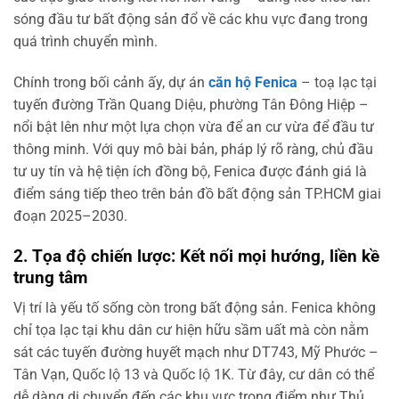
sóng đầu tư bất động sản đổ về các khu vực đang trong
quá trình chuyển mình.
Chính trong bối cảnh ấy, dự án
căn hộ Fenica
– toạ lạc tại
tuyến đường Trần Quang Diệu, phường Tân Đông Hiệp –
nổi bật lên như một lựa chọn vừa để an cư vừa để đầu tư
thông minh. Với quy mô bài bản, pháp lý rõ ràng, chủ đầu
tư uy tín và hệ tiện ích đồng bộ, Fenica được đánh giá là
điểm sáng tiếp theo trên bản đồ bất động sản TP.HCM giai
đoạn 2025–2030.
2. Tọa độ chiến lược: Kết nối mọi hướng, liền kề
trung tâm
Vị trí là yếu tố sống còn trong bất động sản. Fenica không
chỉ tọa lạc tại khu dân cư hiện hữu sầm uất mà còn nằm
sát các tuyến đường huyết mạch như DT743, Mỹ Phước –
Tân Vạn, Quốc lộ 13 và Quốc lộ 1K. Từ đây, cư dân có thể
dễ dàng di chuyển đến các khu vực trọng điểm như Thủ