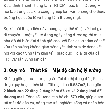
Đức, Bình Thạnh, trung tâm TP.HCM hoặc Bình Dương –
nơi tập trung các khu công nghiệp lớn, văn phòng cho thuê,
trường học quốc tế và trung tâm thương mại.
Sự kết nối thuận tiện này mang lại lợi thế rõ rệt về thời gian
di chuyển – một yếu tố đang ngày càng được người mua
nhà đô thị hiện đại đánh giá cao. Với Fenica, cư dân có thể
vừa tận hưởng không gian sống yên tĩnh vừa dễ dàng kết
nối với các trung tâm kinh tế – giáo dục – giải trí của cả
TP.HCM lẫn vùng lân cận.
3. Quy mô – Thiết kế – Mật độ căn hộ lý tưởng
Không giống như những dự án đại đô thị đông đúc, Fenica
được quy hoạch trên khu đất diện tích
5.537m2
, bao gồm
2 block cao 22 tầng
,
2 tầng hầm đỗ xe
, và
2 tầng khối đế
thương mại
. Tổng số lượng căn hộ chỉ
579 căn
, giúp giảm
tải mật độ dân cư, nâng cao trải nghiệm sống cá nhân hóa