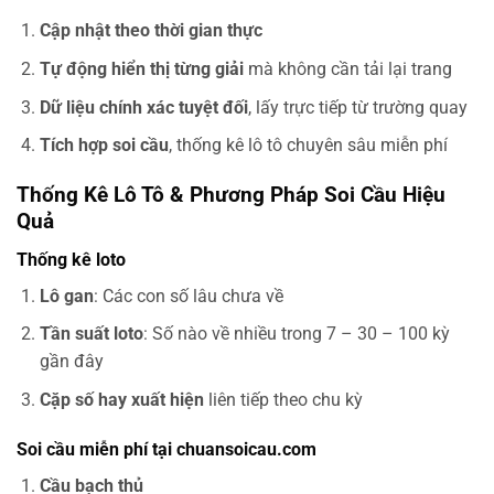
Cập nhật theo thời gian thực
Tự động hiển thị từng giải
mà không cần tải lại trang
Dữ liệu chính xác tuyệt đối
, lấy trực tiếp từ trường quay
Tích hợp soi cầu
, thống kê lô tô chuyên sâu miễn phí
Thống Kê Lô Tô & Phương Pháp Soi Cầu Hiệu
Quả
Thống kê loto
Lô gan
: Các con số lâu chưa về
Tần suất loto
: Số nào về nhiều trong 7 – 30 – 100 kỳ
gần đây
Cặp số hay xuất hiện
liên tiếp theo chu kỳ
Soi cầu miễn phí tại chuansoicau.com
Cầu bạch thủ