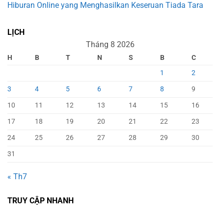
Hiburan Online yang Menghasilkan Keseruan Tiada Tara
LỊCH
Tháng 8 2026
H
B
T
N
S
B
C
1
2
3
4
5
6
7
8
9
10
11
12
13
14
15
16
17
18
19
20
21
22
23
24
25
26
27
28
29
30
31
« Th7
TRUY CẬP NHANH