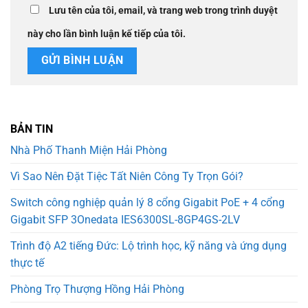
Lưu tên của tôi, email, và trang web trong trình duyệt
này cho lần bình luận kế tiếp của tôi.
BẢN TIN
Nhà Phố Thanh Miện Hải Phòng
Vì Sao Nên Đặt Tiệc Tất Niên Công Ty Trọn Gói?
Switch công nghiệp quản lý 8 cổng Gigabit PoE + 4 cổng
Gigabit SFP 3Onedata IES6300SL-8GP4GS-2LV
Trình độ A2 tiếng Đức: Lộ trình học, kỹ năng và ứng dụng
thực tế
Phòng Trọ Thượng Hồng Hải Phòng