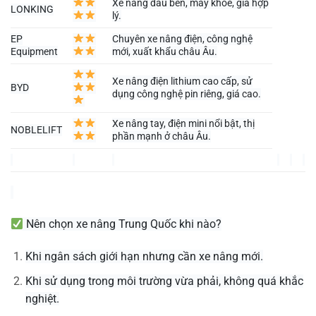
Xe nâng dầu bền, máy khỏe, giá hợp
LONKING
lý.
EP
Chuyên xe nâng điện, công nghệ
Equipment
mới, xuất khẩu châu Âu.
Xe nâng điện lithium cao cấp, sử
BYD
dụng công nghệ pin riêng, giá cao.
Xe nâng tay, điện mini nổi bật, thị
NOBLELIFT
phần mạnh ở châu Âu.
Nên chọn xe nâng Trung Quốc khi nào?
Khi ngân sách giới hạn nhưng cần xe nâng mới.
Khi sử dụng trong môi trường vừa phải, không quá khắc
nghiệt.