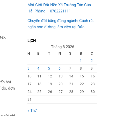
Môi Giới Đất Nền Xã Trường Tân Của
Hải Phòng – 0782221111
Chuyển đổi bằng đúng ngành: Cách rút
ngắn con đường làm việc tại Đức
tex.
LỊCH
Tháng 8 2026
H
B
T
N
S
B
C
1
2
3
4
5
6
7
8
9
10
11
12
13
14
15
16
vấn hỏi
17
18
19
20
21
22
23
ỉ đó, đơn
24
25
26
27
28
29
30
31
« Th7
 sùi chỉ,