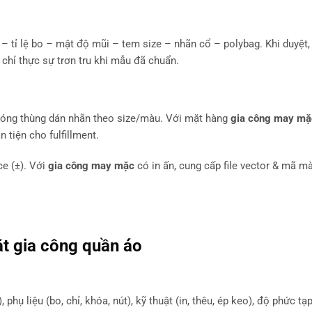
 – tỉ lệ bo – mật độ mũi – tem size – nhãn cổ – polybag. Khi duyệt,
chỉ thực sự trơn tru khi mẫu đã chuẩn.
, đóng thùng dán nhãn theo size/màu. Với mặt hàng
gia công may mặ
 tiện cho fulfillment.
ce (±). Với
gia công may mặc
có in ấn, cung cấp file vector & mã 
ặt
gia công quần áo
, phụ liệu (bo, chỉ, khóa, nút), kỹ thuật (in, thêu, ép keo), độ phức t