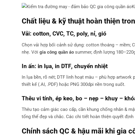
K
Chất liệu & kỹ thuật hoàn thiện tro
Vải: cotton, CVC, TC, poly, nỉ, gió
Chọn vải hợp bối cảnh sử dụng: cotton thoáng – mềm; CV
nhẹ. Với
gia công quần áo
summer, định lượng 180–220gs
In ấn:
in lụa
,
in DTF
, chuyển nhiệt
In lụa bền, rõ nét; DTF linh hoạt màu – phù hợp artwork 
thiết kế (.AI, .PDF) hoặc PNG 300dpi nền trong suốt.
Thêu vi tính, ép keo, bo – nẹp – khuy – khó
Thêu tạo cảm giác cao cấp, cần khung chống nhăn & mật
tổng thể đẹp và chắc. Các chi tiết hoàn thiện quyết địn
Chính sách QC & hậu mãi khi
gia c