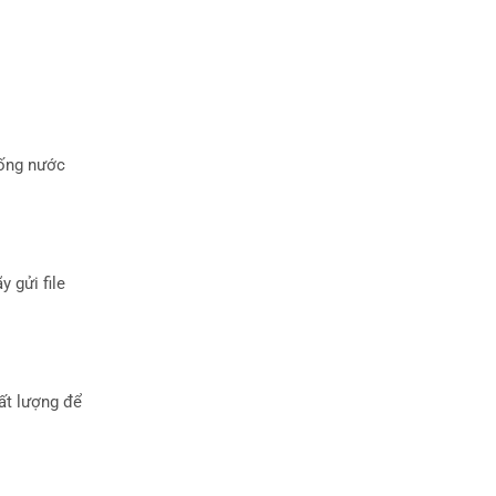
hống nước
ãy gửi file
ất lượng để