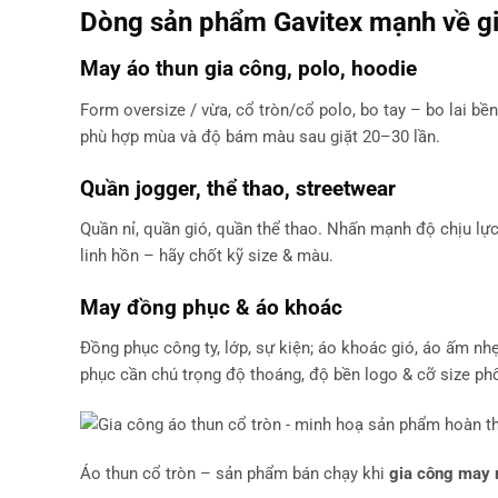
Dòng sản phẩm Gavitex mạnh về
g
May áo thun gia công
, polo,
hoodie
Form oversize / vừa, cổ tròn/cổ polo, bo tay – bo lai bề
phù hợp mùa và độ bám màu sau giặt 20–30 lần.
Quần jogger, thể thao, streetwear
Quần nỉ, quần gió, quần thể thao. Nhấn mạnh độ chịu lực
linh hồn – hãy chốt kỹ size & màu.
May đồng phục
& áo khoác
Đồng phục công ty, lớp, sự kiện; áo khoác gió, áo ấm nh
phục cần chú trọng độ thoáng, độ bền logo & cỡ size ph
Áo thun cổ tròn – sản phẩm bán chạy khi
gia công may