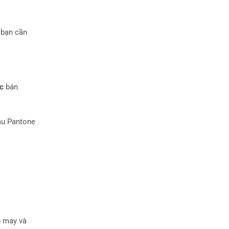
 bạn cần
c
bán
màu Pantone
ạp may và