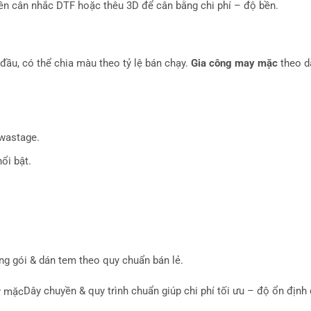
ên cân nhắc DTF hoặc thêu 3D để cân bằng chi phí – độ bền.
đầu, có thể chia màu theo tỷ lệ bán chạy.
Gia công may mặc
theo d
 wastage.
ổi bật.
g gói & dán tem theo quy chuẩn bán lẻ.
Dây chuyền & quy trình chuẩn giúp chi phí tối ưu – độ ổn định