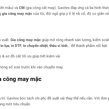
riển mẫu) và
CM
(gia công cắt may). Gavitex đáp ứng cả ba hình thức
ng
gia công may mặc
của tôi, đội ngũ góp ý tỉ lệ rib cổ, độ co giãn vả
n xuất.
Gia công may mặc
giúp mở rộng nhanh sản lượng, kiểm soát
ợ
in lụa
,
in DTF
,
in chuyển nhiệt
,
thêu vi tính
… để thành phẩm nổi bật.
 & sơ đồ cắt tối ưu giúp tiết kiệm vải.
hông số size trước khi vào chuyền may.
a công may mặc
g trí. Gavitex bóc tách chi phí, đề xuất vải thay thế nếu cần. Với đơn
ùng một tiêu chuẩn.