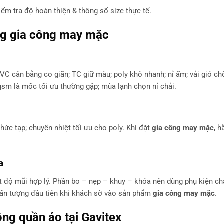
iểm tra độ hoàn thiện & thông số size thực tế.
ng
gia công may mặc
C cân bằng co giãn; TC giữ màu; poly khô nhanh; nỉ ấm; vải gió c
m là mốc tối ưu thường gặp; mùa lạnh chọn nỉ chải.
phức tạp; chuyển nhiệt tối ưu cho poly. Khi đặt
gia công may mặc
, h
a
 độ mũi hợp lý. Phần bo – nẹp – khuy – khóa nên dùng phụ kiện ch
h ấn tượng đầu tiên khi khách sờ vào sản phẩm
gia công may mặc
.
ông quần áo
tại Gavitex