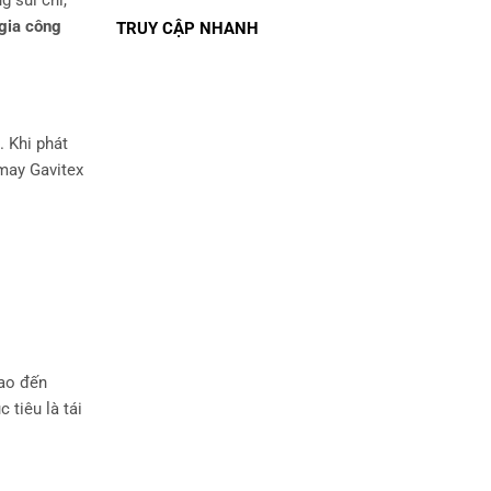
gia công
TRUY CẬP NHANH
. Khi phát
 may Gavitex
hao đến
c tiêu là tái