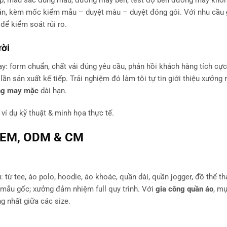
bản, kèm mốc kiểm mẫu – duyệt màu – duyệt đóng gói. Với nhu cầu
để kiểm soát rủi ro.
ười
y: form chuẩn, chất vải đúng yêu cầu, phản hồi khách hàng tích cực
 lần sản xuất kế tiếp. Trải nghiệm đó làm tôi tự tin giới thiệu xưởng
ng may mặc
dài hạn.
, ví dụ kỹ thuật & minh họa thực tế.
OEM, ODM & CM
: từ tee, áo polo, hoodie, áo khoác, quần dài, quần jogger, đồ thể t
mẫu gốc; xưởng đảm nhiệm full quy trình. Với
gia công quần áo
, mụ
ng nhất giữa các size.