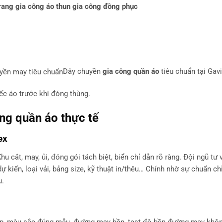
rang
gia công áo thun
gia công đồng phục
Dây chuyền
gia công quần áo
tiêu chuẩn tại Gavi
ếc áo trước khi đóng thùng.
ông quần áo
thực tế
ex
 cắt, may, ủi, đóng gói tách biệt, biển chỉ dẫn rõ ràng. Đội ngũ tư 
 kiến, loại vải, bảng size, kỹ thuật in/thêu… Chính nhờ sự chuẩn ch
u.
hép, màu sắc đúng mẫu, đường may bền, test độ bền đường may không