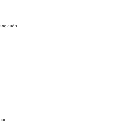
ạng cuốn
 cao.