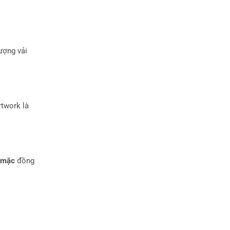
ượng vải
rtwork là
 mặc
đồng