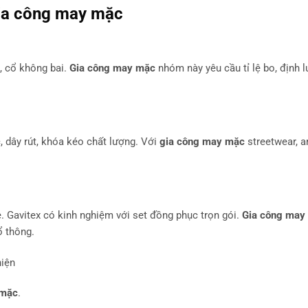
ia công may mặc
n, cổ không bai.
Gia công may mặc
nhóm này yêu cầu tỉ lệ bo, định l
, dây rút, khóa kéo chất lượng. Với
gia công may mặc
streetwear, a
ẹ. Gavitex có kinh nghiệm với set đồng phục trọn gói.
Gia công may
ổ thông.
 mặc
.