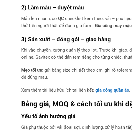
2) Làm mẫu – duyệt mẫu
Mẫu lên nhanh, có
QC
checklist kèm theo: vải – phụ liệu
thử trên người thật để đánh giá form.
Gia công may mặc
3) Sản xuất – đóng gói – giao hàng
Khi vào chuyền, xưởng quản lý theo lot. Trước khi giao
online, Gavitex có thể dán tem riêng cho từng chiếc, thuận
Mẹo tối ưu:
gửi bảng size chi tiết theo cm, ghi rõ toleran
để đúng màu.
Xem thêm tài liệu hữu ích tại liên kết:
gia công quần áo
.
Bảng giá, MOQ & cách tối ưu khi đ
Yếu tố ảnh hưởng giá
Giá phụ thuộc bởi vải (loại sợi, định lượng, xử lý hoàn tất)