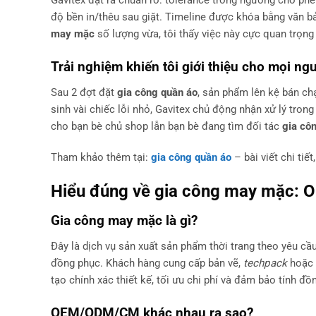
độ bền in/thêu sau giặt. Timeline được khóa bằng văn 
may mặc
số lượng vừa, tôi thấy việc này cực quan trọng 
Trải nghiệm khiến tôi giới thiệu cho mọi ng
Sau 2 đợt đặt
gia công quần áo
, sản phẩm lên kệ bán chạ
sinh vài chiếc lỗi nhỏ, Gavitex chủ động nhận xử lý trong
cho bạn bè chủ shop lẫn bạn bè đang tìm đối tác
gia cô
Tham khảo thêm tại:
gia công quần áo
– bài viết chi tiết
Hiểu đúng về
gia công may mặc
: 
Gia công may mặc
là gì?
Đây là dịch vụ sản xuất sản phẩm thời trang theo yêu cầu
đồng phục. Khách hàng cung cấp bản vẽ,
techpack
hoặc 
tạo chính xác thiết kế, tối ưu chi phí và đảm bảo tính đồ
OEM/ODM/CM khác nhau ra sao?