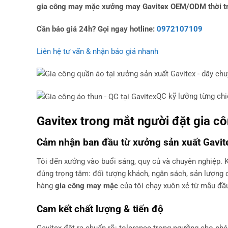
gia công may mặc
xưởng may Gavitex
OEM/ODM thời t
Cần báo giá 24h? Gọi ngay hotline:
0972107109
Liên hệ tư vấn & nhận báo giá nhanh
QC kỹ lưỡng từng chi
Gavitex trong mắt người đặt
gia c
Cảm nhận ban đầu từ xưởng sản xuất Gavit
Tôi đến xưởng vào buổi sáng, quy củ và chuyên nghiệp. Khu
đúng trọng tâm: đối tượng khách, ngân sách, sản lượng dự
hàng
gia công may mặc
của tôi chạy xuôn xẻ từ mẫu đầ
Cam kết chất lượng & tiến độ
Gavitex đặt ra chuẩn rõ: tolerance trong ngưỡng cho p