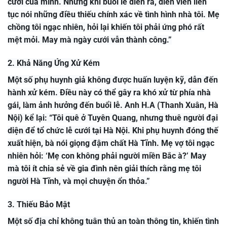
cưới của mình. Nhưng khi buổi lễ diễn ra, diễn viên liên
tục nói những điều thiếu chính xác về tình hình nhà tôi. Mẹ
chồng tôi ngạc nhiên, hỏi lại khiến tôi phải ứng phó rất
mệt mỏi. May mà ngày cưới vẫn thành công.”
2. Khả Năng Ứng Xử Kém
Một số phụ huynh giả không được huấn luyện kỹ, dẫn đến
hành xử kém. Điều này có thể gây ra khó xử từ phía nhà
gái, làm ảnh hưởng đến buổi lễ. Anh H.A (Thanh Xuân, Hà
Nội) kể lại: “Tôi quê ở Tuyên Quang, nhưng thuê người đại
diện để tổ chức lễ cưới tại Hà Nội. Khi phụ huynh đóng thế
xuất hiện, bà nói giọng đậm chất Hà Tĩnh. Mẹ vợ tôi ngạc
nhiên hỏi: ‘Mẹ con không phải người miền Bắc à?’ May
mà tôi ít chia sẻ về gia đình nên giải thích rằng mẹ tôi
người Hà Tĩnh, và mọi chuyện ổn thỏa.”
3. Thiếu Bảo Mật
Một số địa chỉ không tuân thủ an toàn thông tin, khiến tình