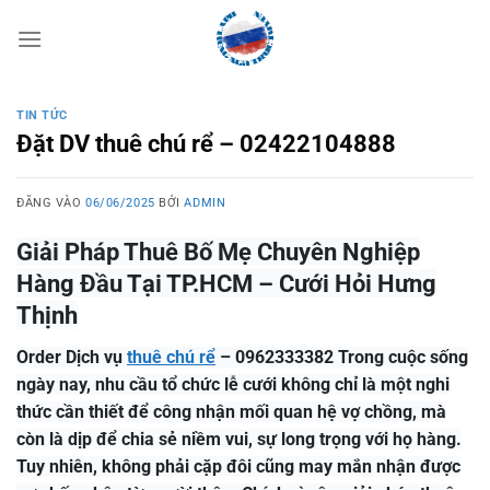
Bỏ
qua
nội
dung
TIN TỨC
Đặt DV thuê chú rể – 02422104888
ĐĂNG VÀO
06/06/2025
BỞI
ADMIN
Giải Pháp Thuê Bố Mẹ Chuyên Nghiệp
Hàng Đầu Tại TP.HCM – Cưới Hỏi Hưng
Thịnh
Order Dịch vụ
thuê chú rể
– 0962333382 Trong cuộc sống
ngày nay, nhu cầu tổ chức lễ cưới không chỉ là một nghi
thức cần thiết để công nhận mối quan hệ vợ chồng, mà
còn là dịp để chia sẻ niềm vui, sự long trọng với họ hàng.
Tuy nhiên, không phải cặp đôi cũng may mắn nhận được