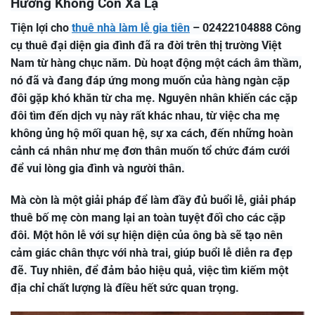
Hướng Không Còn Xa Lạ
Tiện lợi cho
thuê nhà làm lễ gia tiên
– 02422104888 Công
cụ thuê đại diện gia đình đã ra đời trên thị trường Việt
Nam từ hàng chục năm. Dù hoạt động một cách âm thầm,
nó đã và đang đáp ứng mong muốn của hàng ngàn cặp
đôi gặp khó khăn từ cha mẹ. Nguyên nhân khiến các cặp
đôi tìm đến dịch vụ này rất khác nhau, từ việc cha mẹ
không ủng hộ mối quan hệ, sự xa cách, đến những hoàn
cảnh cá nhân như mẹ đơn thân muốn tổ chức đám cưới
để vui lòng gia đình và người thân.
Mà còn là một giải pháp để làm đầy đủ buổi lễ, giải pháp
thuê bố mẹ còn mang lại an toàn tuyệt đối cho các cặp
đôi. Một hôn lễ với sự hiện diện của ông bà sẽ tạo nên
cảm giác chân thực với nhà trai, giúp buổi lễ diễn ra đẹp
đẽ. Tuy nhiên, để đảm bảo hiệu quả, việc tìm kiếm một
địa chỉ chất lượng là điều hết sức quan trọng.