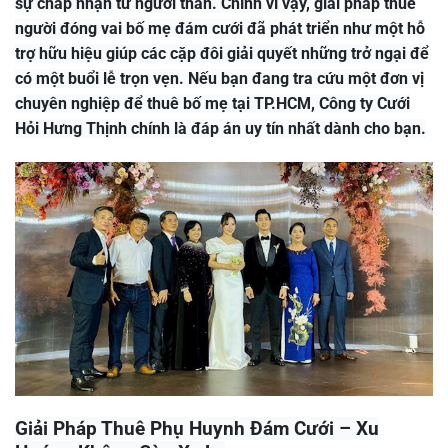
sự chấp nhận từ người thân. Chính vì vậy, giải pháp thuê
người đóng vai bố mẹ đám cưới đã phát triển như một hỗ
trợ hữu hiệu giúp các cặp đôi giải quyết những trở ngại để
có một buổi lễ trọn vẹn. Nếu bạn đang tra cứu một đơn vị
chuyên nghiệp để thuê bố mẹ tại TP.HCM, Công ty Cưới
Hỏi Hưng Thịnh chính là đáp án uy tín nhất dành cho bạn.
Giải Pháp Thuê Phụ Huynh Đám Cưới – Xu