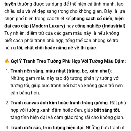
tuyền
thường được sử dụng để thể hiện cá tính mạnh, tạo
chiều sâu và vẻ đẹp sang trọng cho không gian. Đây là lựa
chọn phổ biến trong các thiết kế
phong cách cổ điển, hiện
đại cao cấp (Modern Luxury)
hay
công nghiệp (Industrial)
.
Tuy nhiên, điểm trừ của các gam màu này là nếu không
biết cách phối tranh phù hợp, tổng thể căn phòng sẽ trở
nên
u tối, chật chội hoặc nặng nề về thị giác
.
Gợi Ý Tranh Treo Tường Phù Hợp Với Tường Màu Đậm:
Tranh nền sáng, màu nhạt (trắng, be, xám nhạt)
:
Những gam màu này tạo độ tương phản lý tưởng với
tường tối, giúp bức tranh nổi bật và không gian trở nên
cân bằng hơn.
Tranh canvas ánh kim hoặc tranh tráng gương
: Rất phù
hợp với tường xanh đậm hoặc đen, giúp
bắt sáng tốt
,
tăng tính hiện đại và cảm giác rộng rãi cho không gian.
Tranh đơn sắc, trừu tượng hiện đại
: Những bức tranh ít