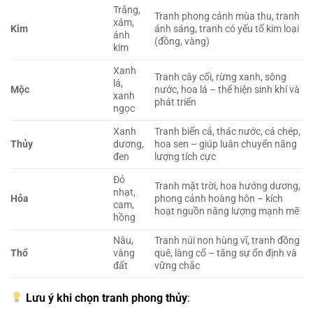
Trắng,
Tranh phong cảnh mùa thu, tranh
xám,
Kim
ánh sáng, tranh có yếu tố kim loại
ánh
(đồng, vàng)
kim
Xanh
Tranh cây cối, rừng xanh, sông
lá,
Mộc
nước, hoa lá – thể hiện sinh khí và
xanh
phát triển
ngọc
Xanh
Tranh biển cả, thác nước, cá chép,
Thủy
dương,
hoa sen – giúp luân chuyển năng
đen
lượng tích cực
Đỏ
Tranh mặt trời, hoa hướng dương,
nhạt,
Hỏa
phong cảnh hoàng hôn – kích
cam,
hoạt nguồn năng lượng mạnh mẽ
hồng
Nâu,
Tranh núi non hùng vĩ, tranh đồng
Thổ
vàng
quê, làng cổ – tăng sự ổn định và
đất
vững chắc
Lưu ý khi chọn tranh phong thủy
: