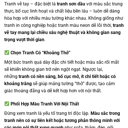
Tranh vẽ tay – đặc biệt là
tranh sơn dầu
với màu sắc trung
thực, bố cục linh hoạt và chất liệu bền lâu – luôn dễ dàng
hòa hợp với nhiều màu tường khác nhau. Không giống như
tranh in công nghiệp hoặc tranh màu neon dễ lỗi thời,
tranh
vẽ tay mang lại chiều sâu nghệ thuật và không gian sang
trọng vượt thời gian
.
Chọn Tranh Có “Khoảng Thở”
Một bức tranh quá dày đặc chi tiết hoặc màu sắc rối mắt
sẽ khiến không gian trở nên ngột ngạt. Ngược lại,
những
tranh có nền sáng, bố cục mở, ít chi tiết hoặc có
khoảng trắng
sẽ giúp mảng tường “thở” được, tạo cảm
giác thoáng đãng và dễ kết hợp hơn với nội thất.
Phối Hợp Màu Tranh Với Nội Thất
Đừng xem tranh là yếu tố trang trí độc lập.
Màu sắc trong
tranh nên có sự liên kết hoặc tương phản thông minh với
các món nội thất xung quanh
như sofa, thảm, đèn, gối,