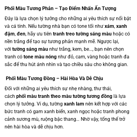
Phối Màu Tương Phản – Tạo Điểm Nhấn Ấn Tượng
Đây là lựa chọn lý tưởng cho những ai yêu thích sự nổi bật
và cá tính. Nếu tường nhà bạn có tone tối như
xám
,
xanh
đậm
,
đen
, hãy ưu tiên
tranh treo tường sáng màu
hoặc có
nền trắng để tạo sự tương phản mạnh mẽ. Ngược lại,
với
tường sáng màu
như trắng, kem, be…, bạn nên chọn
tranh có
tone màu nóng
như đỏ, cam, vàng hoặc tranh đa
sắc để thu hút ánh nhìn và tạo chiều sâu cho không gian.
Phối Màu Tương Đồng – Hài Hòa Và Dễ Chịu
Đối với những ai yêu thích sự nhẹ nhàng, thư thái,
cách
phối màu tranh theo màu tường tương đồng
là lựa
chọn lý tưởng. Ví dụ, tường
xanh lam
nên kết hợp với các
bức tranh có gam xanh biển, xanh ngọc hoặc tranh phong
cảnh sương mù, ruộng bậc thang… Nhờ vậy, tổng thể trở
nên hài hòa và dễ chịu hơn.