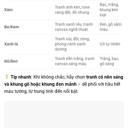
Bạc, trắng,
Tranh ánh kim, tone
Xám
khung kim
vàng đất, đỏ nhung
loại
Tranh xanh rêu, tranh
Đen, gỗ sậm
Be/Kem
canvas nghệ thuật
màu
Tranh núi, đồi, rừng,
Xanh lá
phong cảnh xanh
Gỗ tự nhiên
dương
Tranh nền trắng, tranh
Trắng, bạc,
Đỏ/Đen
canvas sáng màu
gỗ sáng
Tip nhanh
: Khi không chắc, hãy chọn
tranh có nền sáng
và khung gỗ hoặc khung đen mảnh
– dễ phối với hầu hết
màu tường, từ trung tính đến nổi bật.