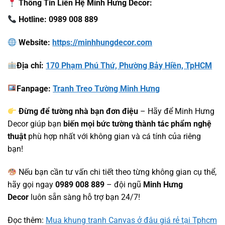
Thông Tin Liên Hệ Minh Hưng Decor
:
Hotline: 0989 008 889
Website:
https://minhhungdecor.com
Địa chỉ:
170 Phạm Phú Thứ, Phường Bảy Hiền, TpHCM
Fanpage:
Tranh Treo Tường Minh Hưng
Đừng để tường nhà bạn đơn điệu
– Hãy để Minh Hưng
Decor giúp bạn
biến mọi bức tường thành tác phẩm nghệ
thuật
phù hợp nhất với không gian và cá tính của riêng
bạn!
Nếu bạn cần tư vấn chi tiết theo từng không gian cụ thể,
hãy gọi ngay
0989 008 889
– đội ngũ
Minh Hưng
Decor
luôn sẵn sàng hỗ trợ bạn 24/7!
Đọc thêm:
Mua khung tranh Canvas ở đâu giá rẻ tại Tphcm