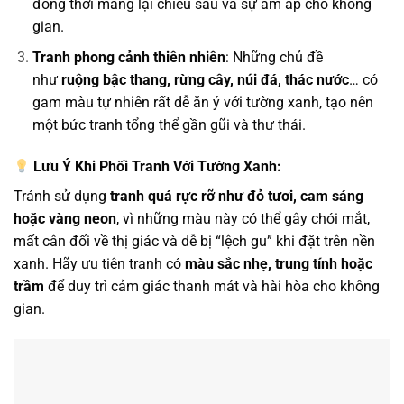
đồng thời mang lại chiều sâu và sự ấm áp cho không
gian.
Tranh phong cảnh thiên nhiên
: Những chủ đề
như
ruộng bậc thang, rừng cây, núi đá, thác nước
… có
gam màu tự nhiên rất dễ ăn ý với tường xanh, tạo nên
một bức tranh tổng thể gần gũi và thư thái.
Lưu Ý Khi Phối Tranh Với Tường Xanh:
Tránh sử dụng
tranh quá rực rỡ như đỏ tươi, cam sáng
hoặc vàng neon
, vì những màu này có thể gây chói mắt,
mất cân đối về thị giác và dễ bị “lệch gu” khi đặt trên nền
xanh. Hãy ưu tiên tranh có
màu sắc nhẹ, trung tính hoặc
trầm
để duy trì cảm giác thanh mát và hài hòa cho không
gian.