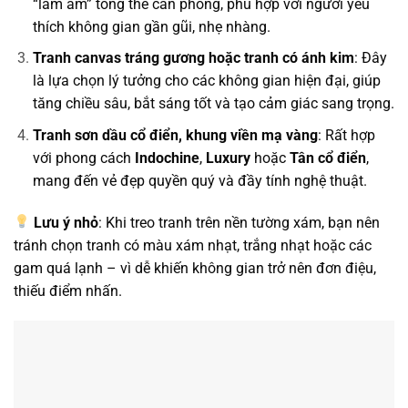
“làm ấm” tổng thể căn phòng, phù hợp với người yêu
thích không gian gần gũi, nhẹ nhàng.
Tranh canvas tráng gương hoặc tranh có ánh kim
: Đây
là lựa chọn lý tưởng cho các không gian hiện đại, giúp
tăng chiều sâu, bắt sáng tốt và tạo cảm giác sang trọng.
Tranh sơn dầu cổ điển, khung viền mạ vàng
: Rất hợp
với phong cách
Indochine
,
Luxury
hoặc
Tân cổ điển
,
mang đến vẻ đẹp quyền quý và đầy tính nghệ thuật.
Lưu ý nhỏ
: Khi treo tranh trên nền tường xám, bạn nên
tránh chọn tranh có màu xám nhạt, trắng nhạt hoặc các
gam quá lạnh – vì dễ khiến không gian trở nên đơn điệu,
thiếu điểm nhấn.