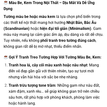
Màu Be, Kem Trong Nội Thất – Dịu Mắt Và Dễ Ứng
Dụng
Tường màu be hoặc màu kem
là lựa chọn phổ biến trong
các thiết kế nội thất mang hơi hướng
Nhật Bản, Bắc Âu
(Scandinavian)
hoặc
hiện đại tối giản (Minimalism)
. Gam
màu này mang lại cảm giác ấm áp, dịu dàng và rất dễ chịu.
Tuy nhiên, nếu không
phối tranh treo tường đúng cách
,
không gian rất dễ bị mờ nhạt, thiếu điểm nhấn.
Gợi Ý Tranh Treo Tường Hợp Với Tường Màu Be, Kem:
Tranh hoa lá, cây cối màu xanh hoặc nâu nhạt
: Mang
đến vẻ đẹp gần gũi với thiên nhiên, tạo sự tươi mới
nhưng vẫn hài hòa với sắc be nhẹ nhàng.
Tranh trừu tượng tone trầm
: Những gam như nâu đất,
xám đậm, xanh rêu… sẽ giúp không gian trở nên chiều
sâu hơn, rất phù hợp với phòng khách, phòng làm việc
hoặc hành lang.