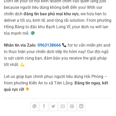
Don’t let your cơ hội kinh doanh chìm vào quên lãng just
because người tiêu dùng không biết đến you! With our
chiến dịch
đăng tin bao phủ mọi khu vực
, we hứa hẹn to
deliver a tối ưu, kinh tế, and rộng rãi solution. From phường
Hồng Bàng to đặc khu Bạch Long Vĩ, your dịch vụ will lan
tỏa mạnh mẽ.
Nhắn tin via Zalo:
0963138666
for tư vấn miễn phí and
to thực hiện your chiến dịch tiếp thị hôm nay! Our đội ngũ
is sát cánh cùng bạn, đảm bảo you receive the giải pháp
tốt nhất.
Let us giúp bạn chinh phục người tiêu dùng Hải Phòng –
from phường Kiến An to xã Tiên Lãng.
Đăng tin ngay, kết
quả rực rỡ!