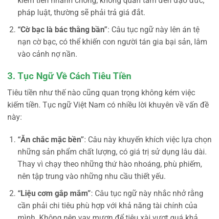
kiếm tiền nhanh chóng, không quan tâm đến đạo đức,
pháp luật, thường sẽ phải trả giá đắt.
“Cờ bạc là bác thằng bần”
: Câu tục ngữ này lên án tệ
nạn cờ bạc, có thể khiến con người tán gia bại sản, lâm
vào cảnh nợ nần.
3. Tục Ngữ Về Cách Tiêu Tiền
Tiêu tiền như thế nào cũng quan trọng không kém việc
kiếm tiền. Tục ngữ Việt Nam có nhiều lời khuyên về vấn đề
này:
“Ăn chắc mặc bền”
: Câu này khuyến khích việc lựa chọn
những sản phẩm chất lượng, có giá trị sử dụng lâu dài.
Thay vì chạy theo những thứ hào nhoáng, phù phiếm,
nên tập trung vào những nhu cầu thiết yếu.
“Liệu cơm gắp mắm”
: Câu tục ngữ này nhắc nhở rằng
cần phải chi tiêu phù hợp với khả năng tài chính của
mình. Không nên vay mượn để tiêu xài vượt quá khả