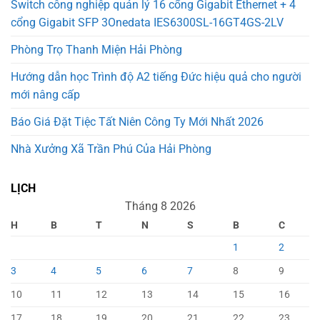
Switch công nghiệp quản lý 16 cổng Gigabit Ethernet + 4
cổng Gigabit SFP 3Onedata IES6300SL-16GT4GS-2LV
Phòng Trọ Thanh Miện Hải Phòng
Hướng dẫn học Trình độ A2 tiếng Đức hiệu quả cho người
mới nâng cấp
Báo Giá Đặt Tiệc Tất Niên Công Ty Mới Nhất 2026
Nhà Xưởng Xã Trần Phú Của Hải Phòng
LỊCH
Tháng 8 2026
H
B
T
N
S
B
C
1
2
3
4
5
6
7
8
9
10
11
12
13
14
15
16
17
18
19
20
21
22
23