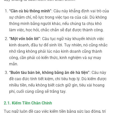
“Cần cù bù thông minh”
: Câu này khẳng định vai trò của
sự chăm chỉ, nỗ lực trong việc tạo ra của cải. Dù không
thông minh bằng người khác, nếu chúng ta chịu khó
làm việc, học hỏi, chắc chắn sẽ đạt được thành công.
“Một vốn bốn lời”
: Câu tục ngữ này khuyến khích việc
kinh doanh, đầu tư để sinh lời. Tuy nhiên, nó cũng nhắc
nhở rằng không phải lúc nào kinh doanh cũng thành
công, cần phải có kiến thức, kinh nghiệm và sự may
mắn.
“Buôn tàu bán bè, không bằng ăn dè hà tiện”
: Câu này
đề cao đức tính tiết kiệm, chi tiêu hợp lý. Dù kiếm được
nhiều tiền, nếu không biết cách giữ gìn, tiêu xài hoang
phí, cuối cùng cũng sẽ trắng tay.
2.1. Kiếm Tiền Chân Chính
Tục ngữ luôn đề cao việc kiếm tiền bằng sức lao động, trí