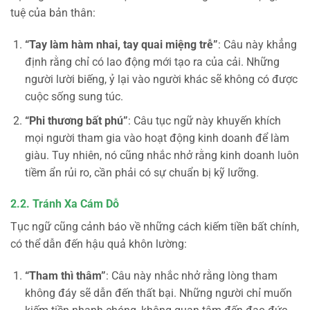
tuệ của bản thân:
“Tay làm hàm nhai, tay quai miệng trễ”
: Câu này khẳng
định rằng chỉ có lao động mới tạo ra của cải. Những
người lười biếng, ỷ lại vào người khác sẽ không có được
cuộc sống sung túc.
“Phi thương bất phú”
: Câu tục ngữ này khuyến khích
mọi người tham gia vào hoạt động kinh doanh để làm
giàu. Tuy nhiên, nó cũng nhắc nhở rằng kinh doanh luôn
tiềm ẩn rủi ro, cần phải có sự chuẩn bị kỹ lưỡng.
2.2. Tránh Xa Cám Dỗ
Tục ngữ cũng cảnh báo về những cách kiếm tiền bất chính,
có thể dẫn đến hậu quả khôn lường:
“Tham thì thâm”
: Câu này nhắc nhở rằng lòng tham
không đáy sẽ dẫn đến thất bại. Những người chỉ muốn