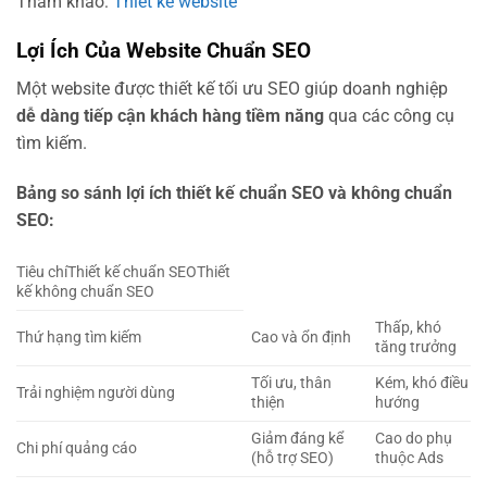
Tham khảo:
Thiết kế website
Lợi Ích Của Website Chuẩn SEO
Một website được thiết kế tối ưu SEO giúp doanh nghiệp
dễ dàng tiếp cận khách hàng tiềm năng
qua các công cụ
tìm kiếm.
Bảng so sánh lợi ích thiết kế chuẩn SEO và không chuẩn
SEO:
Tiêu chíThiết kế chuẩn SEOThiết
kế không chuẩn SEO
Thấp, khó
Thứ hạng tìm kiếm
Cao và ổn định
tăng trưởng
Tối ưu, thân
Kém, khó điều
Trải nghiệm người dùng
thiện
hướng
Giảm đáng kể
Cao do phụ
Chi phí quảng cáo
(hỗ trợ SEO)
thuộc Ads