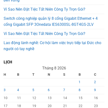
bền vững
Vì Sao Nên Đặt Tiệc Tất Niên Công Ty Trọn Gói?
Switch công nghiệp quản lý 8 cổng Gigabit Ethernet + 4
cổng Gigabit SFP 3Onedata IES6300SL-8GT4GS-2LV
Vì Sao Nên Đặt Tiệc Tất Niên Công Ty Trọn Gói?
Lao động lành nghề: Cơ hội làm việc trực tiếp tại Đức cho
người có tay nghề
LỊCH
Tháng 8 2026
H
B
T
N
S
B
C
1
2
3
4
5
6
7
8
9
10
11
12
13
14
15
16
17
18
19
20
21
22
23