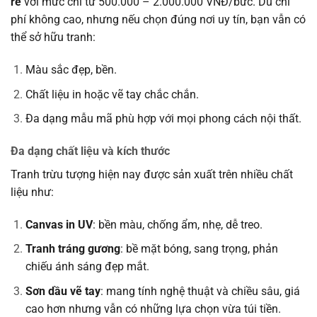
rẻ
với mức chỉ từ 500.000 – 2.000.000 VNĐ/bức. Dù chi
phí không cao, nhưng nếu chọn đúng nơi uy tín, bạn vẫn có
thể sở hữu tranh:
Màu sắc đẹp, bền.
Chất liệu in hoặc vẽ tay chắc chắn.
Đa dạng mẫu mã phù hợp với mọi phong cách nội thất.
Đa dạng chất liệu và kích thước
Tranh trừu tượng hiện nay được sản xuất trên nhiều chất
liệu như:
Canvas in UV
: bền màu, chống ẩm, nhẹ, dễ treo.
Tranh tráng gương
: bề mặt bóng, sang trọng, phản
chiếu ánh sáng đẹp mắt.
Sơn dầu vẽ tay
: mang tính nghệ thuật và chiều sâu, giá
cao hơn nhưng vẫn có những lựa chọn vừa túi tiền.