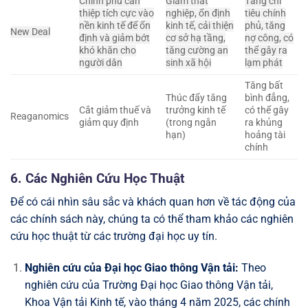
Chính phủ can
Giảm thất
Tăng chi
thiệp tích cực vào
nghiệp, ổn định
tiêu chính
nền kinh tế để ổn
kinh tế, cải thiện
phủ, tăng
New Deal
định và giảm bớt
cơ sở hạ tầng,
nợ công, có
khó khăn cho
tăng cường an
thể gây ra
người dân
sinh xã hội
lạm phát
Tăng bất
Thúc đẩy tăng
bình đẳng,
Cắt giảm thuế và
trưởng kinh tế
có thể gây
Reaganomics
giảm quy định
(trong ngắn
ra khủng
hạn)
hoảng tài
chính
6. Các Nghiên Cứu Học Thuật
Để có cái nhìn sâu sắc và khách quan hơn về tác động của
các chính sách này, chúng ta có thể tham khảo các nghiên
cứu học thuật từ các trường đại học uy tín.
Nghiên cứu của Đại học Giao thông Vận tải:
Theo
nghiên cứu của Trường Đại học Giao thông Vận tải,
Khoa Vận tải Kinh tế, vào tháng 4 năm 2025, các chính