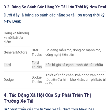
3.3. Bảng So Sánh Các Hãng Xe Tải Lớn Thời Kỳ New Deal
Dưới đây là bảng so sánh các hãng xe tải lớn trong thời kỳ
New Deal:
Hãng xe tảiDòng
xe nổi bậtƯu
điểm
GMC
Đa dạng mẫu mã, động cơ mạnh mẽ,
General Motors
Trucks
công nghệ tiên tiến
Ford
Ford
Bền bỉ, giá cả cạnh tranh, dễ sửa chữa
Trucks
Thiết kế chắc chắn, khả năng vận hành
Dodge
Dodge
tốt trên địa hình khó khăn, chi phí bảo trì
Trucks
thấp
4. Tác Động Xã Hội Của Sự Phát Triển Thị
Trường Xe Tải
Sự phát triển của thị trường xe tải dưới thời New Deal