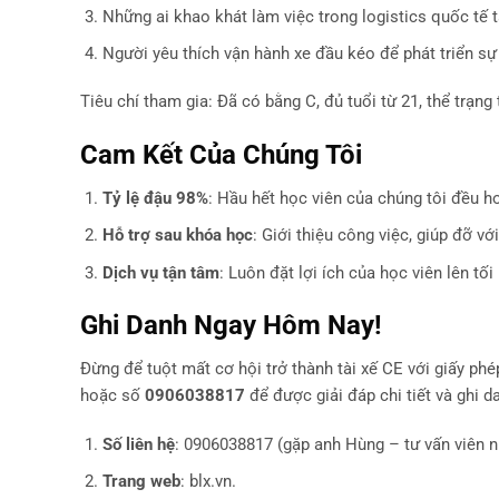
Những ai khao khát làm việc trong logistics quốc tế 
Người yêu thích vận hành xe đầu kéo để phát triển sự
Tiêu chí tham gia: Đã có bằng C, đủ tuổi từ 21, thể trạng t
Cam Kết Của Chúng Tôi
Tỷ lệ đậu 98%
: Hầu hết học viên của chúng tôi đều ho
Hỗ trợ sau khóa học
: Giới thiệu công việc, giúp đỡ vớ
Dịch vụ tận tâm
: Luôn đặt lợi ích của học viên lên tố
Ghi Danh Ngay Hôm Nay!
Đừng để tuột mất cơ hội trở thành tài xế CE với giấy ph
hoặc số
0906038817
để được giải đáp chi tiết và ghi d
Số liên hệ
: 0906038817 (gặp anh Hùng – tư vấn viên nh
Trang web
: blx.vn.