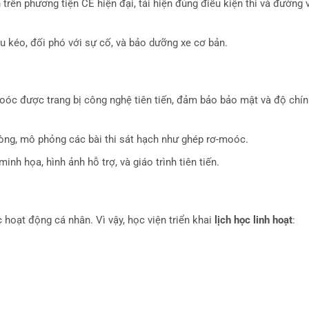
trên phương tiện CE hiện đại, tái hiện đúng điều kiện thi và đường v
u kéo, đối phó với sự cố, và bảo dưỡng xe cơ bản.
moóc được trang bị công nghệ tiên tiến, đảm bảo bảo mật và độ chín
Phòng, mô phỏng các bài thi sát hạch như ghép rơ-moóc.
 minh họa, hình ảnh hỗ trợ, và giáo trình tiên tiến.
c hoạt động cá nhân. Vì vậy, học viện triển khai
lịch học linh hoạt
: