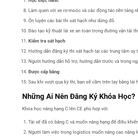
Học thực hành
:
Làm quen với xe rơ-moóc và các động tác nền tảng 
Ôn luyện các bài thi sát hạch như dừng đỗ.
Đào tạo kỹ thuật lái xe an toàn trong đường vận tải th
Kiểm tra sát hạch
:
Hướng dẫn đăng ký thi sát hạch tại các trung tâm uy t
Người hướng dẫn hỗ trợ, hướng dẫn trước và trong ngày
Được cấp bằng
:
Sau khi vượt qua kỳ thi, bạn sẽ cầm trên tay bằng lái 
Những Ai Nên Đăng Ký Khóa Học?
Khóa học nâng hạng C lên CE phù hợp với:
Tài xế đã có bằng C và muốn nâng hạng để điều khiể
Người làm việc trong logistics muốn nâng cao năng lự