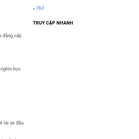
« Th7
TRUY CẬP NHANH
ập đẳng cấp
 nghìn học
t lái xe đầu