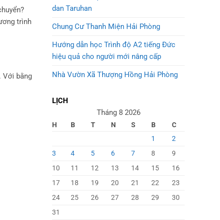
dan Taruhan
 chuyển?
ương trình
Chung Cư Thanh Miện Hải Phòng
Hướng dẫn học Trình độ A2 tiếng Đức
hiệu quả cho người mới nâng cấp
Nhà Vườn Xã Thượng Hồng Hải Phòng
. Với bằng
LỊCH
Tháng 8 2026
H
B
T
N
S
B
C
1
2
3
4
5
6
7
8
9
10
11
12
13
14
15
16
17
18
19
20
21
22
23
24
25
26
27
28
29
30
31