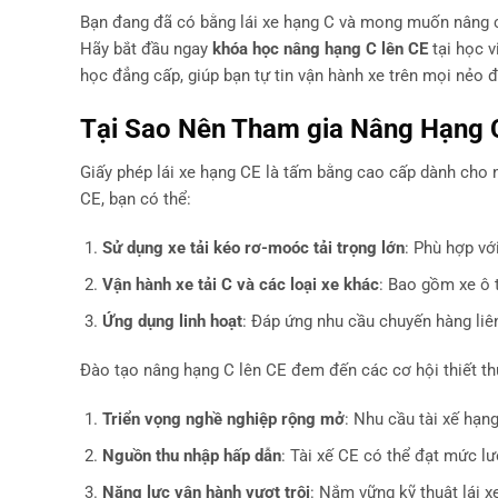
Bạn đang đã có bằng lái xe hạng C và mong muốn nâng c
Hãy bắt đầu ngay
khóa học nâng hạng C lên CE
tại học v
học đẳng cấp, giúp bạn tự tin vận hành xe trên mọi nẻo 
Tại Sao Nên Tham gia Nâng Hạng 
Giấy phép lái xe hạng CE là tấm bằng cao cấp dành cho n
CE, bạn có thể:
Sử dụng xe tải kéo rơ-moóc tải trọng lớn
: Phù hợp vớ
Vận hành xe tải C và các loại xe khác
: Bao gồm xe ô t
Ứng dụng linh hoạt
: Đáp ứng nhu cầu chuyến hàng liên
Đào tạo nâng hạng C lên CE đem đến các cơ hội thiết th
Triển vọng nghề nghiệp rộng mở
: Nhu cầu tài xế hạn
Nguồn thu nhập hấp dẫn
: Tài xế CE có thể đạt mức lư
Năng lực vận hành vượt trội
: Nắm vững kỹ thuật lái x