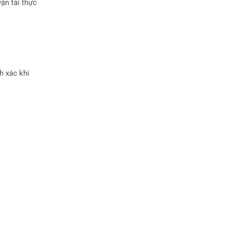
ận tải thực
h xác khi