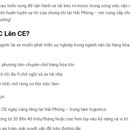
ao triển vọng để vận hành xe tải kéo rơ-moóc trong công việc vận
iện huấn luyện uy tín của chúng tôi tại Hải Phòng – nơi cung cấp ch
đường!
C Lên CE?
gười lái xe muốn phát triển sự nghiệp trong ngành vận tải hàng hóa
i phương tiện chuyên chở hàng hóa lớn.
ô tối đa 9 chỗ ngồi và xe tải nhẹ.
 tỉnh, mở rộng cơ hội việc làm.
ực:
g CE ngày càng tăng tại Hải Phòng – trung tâm logistics.
ơng từ 20 đến 40 triệu/tháng hoặc cao hơn tùy vào kỹ năng và vị trí.
e an toàn, giải quyết vấn đề trên đường dài.