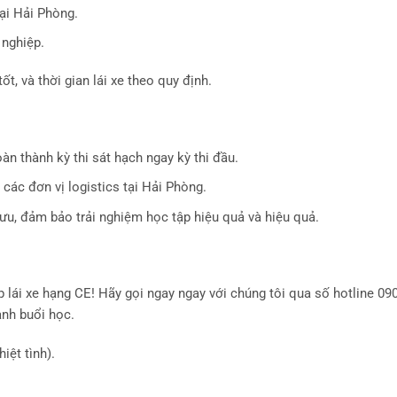
tại Hải Phòng.
 nghiệp.
ốt, và thời gian lái xe theo quy định.
àn thành kỳ thi sát hạch ngay kỳ thi đầu.
i các đơn vị logistics tại Hải Phòng.
i ưu, đảm bảo trải nghiệm học tập hiệu quả và hiệu quả.
ép lái xe hạng CE! Hãy gọi ngay ngay với chúng tôi qua số hotline 0
anh buổi học.
iệt tình).