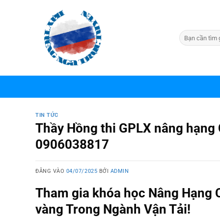
Bỏ
qua
nội
dung
TIN TỨC
Thầy Hồng thi GPLX nâng hạng C
0906038817
ĐĂNG VÀO
04/07/2025
BỞI
ADMIN
Tham gia khóa học Nâng Hạng C
vàng Trong Ngành Vận Tải!