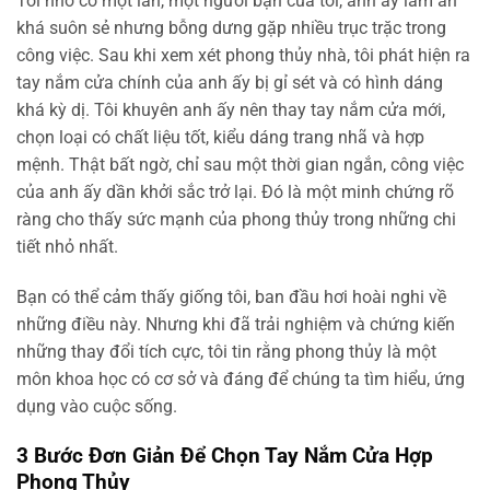
Tôi nhớ có một lần, một người bạn của tôi, anh ấy làm ăn
khá suôn sẻ nhưng bỗng dưng gặp nhiều trục trặc trong
công việc. Sau khi xem xét phong thủy nhà, tôi phát hiện ra
tay nắm cửa chính của anh ấy bị gỉ sét và có hình dáng
khá kỳ dị. Tôi khuyên anh ấy nên thay tay nắm cửa mới,
chọn loại có chất liệu tốt, kiểu dáng trang nhã và hợp
mệnh. Thật bất ngờ, chỉ sau một thời gian ngắn, công việc
của anh ấy dần khởi sắc trở lại. Đó là một minh chứng rõ
ràng cho thấy sức mạnh của phong thủy trong những chi
tiết nhỏ nhất.
Bạn có thể cảm thấy giống tôi, ban đầu hơi hoài nghi về
những điều này. Nhưng khi đã trải nghiệm và chứng kiến
những thay đổi tích cực, tôi tin rằng phong thủy là một
môn khoa học có cơ sở và đáng để chúng ta tìm hiểu, ứng
dụng vào cuộc sống.
3 Bước Đơn Giản Để Chọn Tay Nắm Cửa Hợp
Phong Thủy