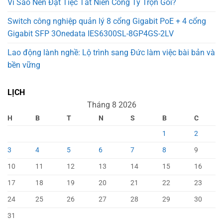
Vì Sao Nên Đặt Tiệc Tất Niên Công Ty Trọn Gói?
Switch công nghiệp quản lý 8 cổng Gigabit PoE + 4 cổng
Gigabit SFP 3Onedata IES6300SL-8GP4GS-2LV
Lao động lành nghề: Lộ trình sang Đức làm việc bài bản và
bền vững
LỊCH
Tháng 8 2026
H
B
T
N
S
B
C
1
2
3
4
5
6
7
8
9
10
11
12
13
14
15
16
17
18
19
20
21
22
23
24
25
26
27
28
29
30
31