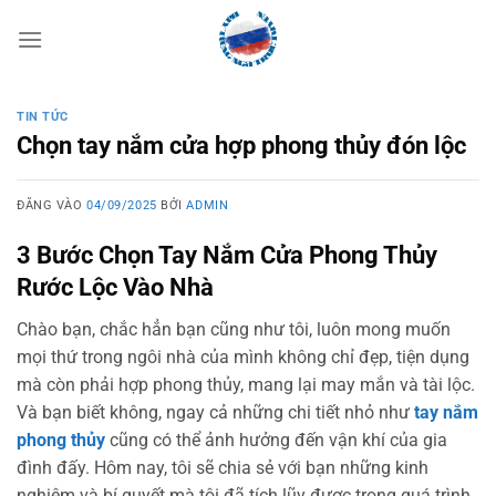
Bỏ
qua
nội
dung
TIN TỨC
Chọn tay nắm cửa hợp phong thủy đón lộc
ĐĂNG VÀO
04/09/2025
BỞI
ADMIN
3 Bước Chọn Tay Nắm Cửa Phong Thủy
Rước Lộc Vào Nhà
Chào bạn, chắc hẳn bạn cũng như tôi, luôn mong muốn
mọi thứ trong ngôi nhà của mình không chỉ đẹp, tiện dụng
mà còn phải hợp phong thủy, mang lại may mắn và tài lộc.
Và bạn biết không, ngay cả những chi tiết nhỏ như
tay nắm
phong thủy
cũng có thể ảnh hưởng đến vận khí của gia
đình đấy. Hôm nay, tôi sẽ chia sẻ với bạn những kinh
nghiệm và bí quyết mà tôi đã tích lũy được trong quá trình