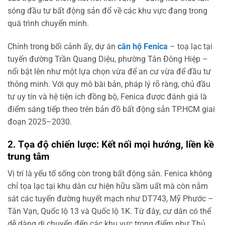
sóng đầu tư bất động sản đổ về các khu vực đang trong
quá trình chuyển mình.
Chính trong bối cảnh ấy, dự án
căn hộ Fenica
– toạ lạc tại
tuyến đường Trần Quang Diệu, phường Tân Đông Hiệp –
nổi bật lên như một lựa chọn vừa để an cư vừa để đầu tư
thông minh. Với quy mô bài bản, pháp lý rõ ràng, chủ đầu
tư uy tín và hệ tiện ích đồng bộ, Fenica được đánh giá là
điểm sáng tiếp theo trên bản đồ bất động sản TP.HCM giai
đoạn 2025–2030.
2. Tọa độ chiến lược: Kết nối mọi hướng, liền kề
trung tâm
Vị trí là yếu tố sống còn trong bất động sản. Fenica không
chỉ tọa lạc tại khu dân cư hiện hữu sầm uất mà còn nằm
sát các tuyến đường huyết mạch như DT743, Mỹ Phước –
Tân Vạn, Quốc lộ 13 và Quốc lộ 1K. Từ đây, cư dân có thể
dễ dàng di chuyển đến các khu vực trọng điểm như Thủ