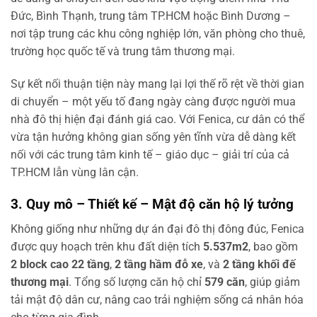
Đức, Bình Thạnh, trung tâm TP.HCM hoặc Bình Dương –
nơi tập trung các khu công nghiệp lớn, văn phòng cho thuê,
trường học quốc tế và trung tâm thương mại.
Sự kết nối thuận tiện này mang lại lợi thế rõ rệt về thời gian
di chuyển – một yếu tố đang ngày càng được người mua
nhà đô thị hiện đại đánh giá cao. Với Fenica, cư dân có thể
vừa tận hưởng không gian sống yên tĩnh vừa dễ dàng kết
nối với các trung tâm kinh tế – giáo dục – giải trí của cả
TP.HCM lẫn vùng lân cận.
3. Quy mô – Thiết kế – Mật độ căn hộ lý tưởng
Không giống như những dự án đại đô thị đông đúc, Fenica
được quy hoạch trên khu đất diện tích
5.537m2
, bao gồm
2 block cao 22 tầng
,
2 tầng hầm đỗ xe
, và
2 tầng khối đế
thương mại
. Tổng số lượng căn hộ chỉ
579 căn
, giúp giảm
tải mật độ dân cư, nâng cao trải nghiệm sống cá nhân hóa