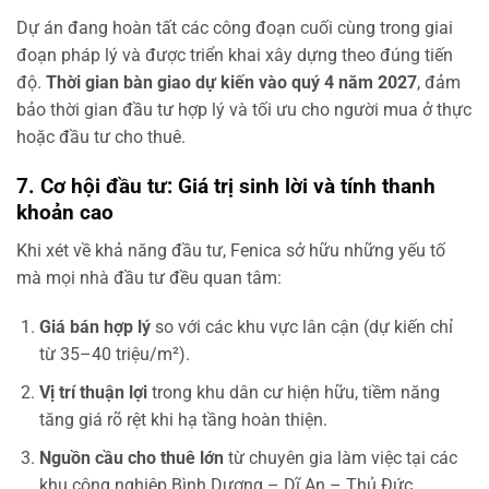
Dự án đang hoàn tất các công đoạn cuối cùng trong giai
đoạn pháp lý và được triển khai xây dựng theo đúng tiến
độ.
Thời gian bàn giao dự kiến vào quý 4 năm 2027
, đảm
bảo thời gian đầu tư hợp lý và tối ưu cho người mua ở thực
hoặc đầu tư cho thuê.
7. Cơ hội đầu tư: Giá trị sinh lời và tính thanh
khoản cao
Khi xét về khả năng đầu tư, Fenica sở hữu những yếu tố
mà mọi nhà đầu tư đều quan tâm:
Giá bán hợp lý
so với các khu vực lân cận (dự kiến chỉ
từ 35–40 triệu/m²).
Vị trí thuận lợi
trong khu dân cư hiện hữu, tiềm năng
tăng giá rõ rệt khi hạ tầng hoàn thiện.
Nguồn cầu cho thuê lớn
từ chuyên gia làm việc tại các
khu công nghiệp Bình Dương – Dĩ An – Thủ Đức.