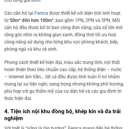
cho từng gia đình.
Các căn hộ tại
Fenica
được thiết kế với diện tích linh hoạt
từ
50m² đến hơn 100m²
, bao gồm 1PN, 2PN và 3PN. Mỗi
căn hộ đều được bố trí ban công đón nắng, cửa sổ lớn mở
rộng góc nhìn ra không gian xanh, đồng thời tối ưu hoá
công năng sử dụng cho từng khu vực phòng khách, bếp,
phòng ngủ và khu vệ sinh.
Phong cách thiết kế hiện đại, màu sắc trung tính, nội thất
hoàn thiện theo tiêu chuẩn cao cấp, hệ thống điện – nước
– internet âm trần… tất cả đều được tính toán tỉ mỉ nhằm
mang lại sự tiện nghi, sang trọng nhưng không phô trương,
phù hợp với gu thẩm mỹ của cư dân trẻ và các gia đình tri
thức hiện đại.
4. Tiện ích nội khu đồng bộ, khép kín và đa trải
nghiệm
Với triết lý “sống là tận hưởng”, Fenica mang đến hệ thống