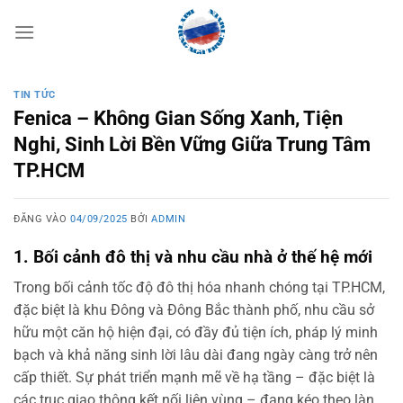
Bỏ
qua
nội
dung
TIN TỨC
Fenica – Không Gian Sống Xanh, Tiện
Nghi, Sinh Lời Bền Vững Giữa Trung Tâm
TP.HCM
ĐĂNG VÀO
04/09/2025
BỞI
ADMIN
1. Bối cảnh đô thị và nhu cầu nhà ở thế hệ mới
Trong bối cảnh tốc độ đô thị hóa nhanh chóng tại TP.HCM,
đặc biệt là khu Đông và Đông Bắc thành phố, nhu cầu sở
hữu một căn hộ hiện đại, có đầy đủ tiện ích, pháp lý minh
bạch và khả năng sinh lời lâu dài đang ngày càng trở nên
cấp thiết. Sự phát triển mạnh mẽ về hạ tầng – đặc biệt là
các trục giao thông kết nối liên vùng – đang kéo theo làn