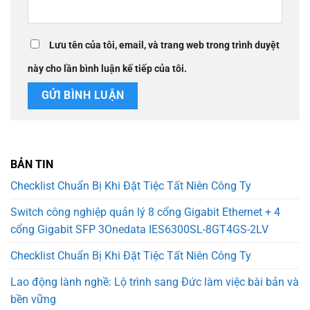
Lưu tên của tôi, email, và trang web trong trình duyệt
này cho lần bình luận kế tiếp của tôi.
BẢN TIN
Checklist Chuẩn Bị Khi Đặt Tiệc Tất Niên Công Ty
Switch công nghiệp quản lý 8 cổng Gigabit Ethernet + 4
cổng Gigabit SFP 3Onedata IES6300SL-8GT4GS-2LV
Checklist Chuẩn Bị Khi Đặt Tiệc Tất Niên Công Ty
Lao động lành nghề: Lộ trình sang Đức làm việc bài bản và
bền vững