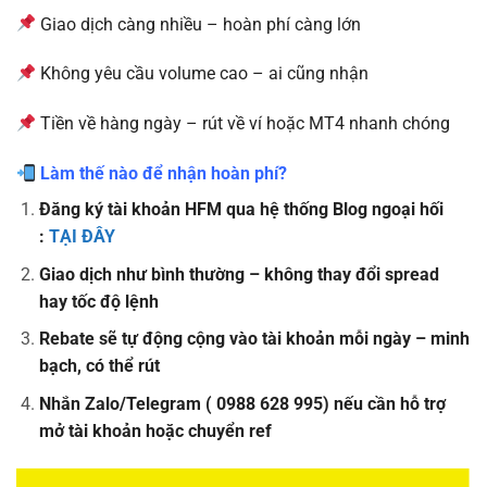
Giao dịch càng nhiều – hoàn phí càng lớn
Không yêu cầu volume cao – ai cũng nhận
Tiền về hàng ngày – rút về ví hoặc MT4 nhanh chóng
Làm thế nào để nhận hoàn phí?
Đăng ký tài khoản HFM qua hệ thống Blog ngoại hối
:
TẠI ĐÂY
Giao dịch như bình thường – không thay đổi spread
hay tốc độ lệnh
Rebate sẽ tự động cộng vào tài khoản mỗi ngày – minh
bạch, có thể rút
Nhắn Zalo/Telegram ( 0988 628 995) nếu cần hỗ trợ
mở tài khoản hoặc chuyển ref