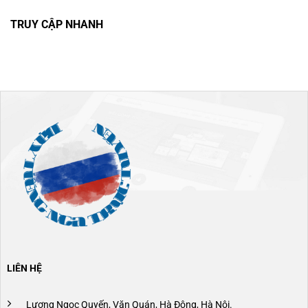
TRUY CẬP NHANH
LIÊN HỆ
Lương Ngọc Quyến, Văn Quán, Hà Đông, Hà Nội.