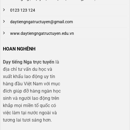
0123 123 124
daytiengngatructuyen@gmail.com
www.daytiengngatructuyen.edu.vn
HOAN NGHÊNH
Dạy tiếng Nga trực tuyến
là
địa chỉ tư vấn du học và
xuất khẩu lao động uy tín
hàng đầu Việt Nam với mục
đích giúp đỡ hàng ngàn học
sinh và người lao động trên
khắp mọi miền tổ quốc có
việc làm tại nước ngoài và
tương lai tươi sáng hơn​.