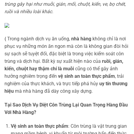
trùng gây hại như muỗi, gián, mối, chuột, kiến, ve, bọ chét,
ruồi và nhiều loài khác.
{ Trong ngành dịch vụ ăn uống,
nhà hàng
không chỉ là nơi
phục vụ những món ăn ngon mà còn là không gian đòi hỏi
sự sạch sẽ tuyệt đối, đặc biệt là trong việc kiểm soát côn
trùng và dịch hại. Bất kỳ sự xuất hiện nào của
ruồi, gián,
kiến, chuột hay thậm chí là muỗi
cũng có thể gây ảnh
hưởng nghiêm trọng đến
vệ sinh an toàn thực phẩm
, trải
nghiệm của thực khách, và trực tiếp phá hủy
uy tín thương
hiệu
mà nhà hàng đã dày công xây dựng.
Tại Sao Dịch Vụ Diệt Côn Trùng Lại Quan Trọng Hàng Đầu
Với Nhà Hàng?
Vệ sinh an toàn thực phẩm
: Côn trùng là vật trung gian
mang mầm bệnh, vi khuẩn từ môi trường bẩn đến thức