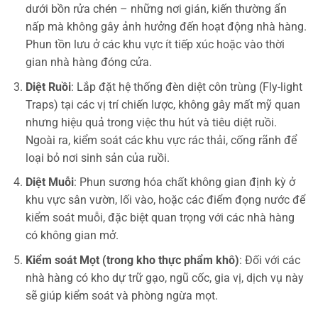
dưới bồn rửa chén – những nơi gián, kiến thường ẩn
nấp mà không gây ảnh hưởng đến hoạt động nhà hàng.
Phun tồn lưu ở các khu vực ít tiếp xúc hoặc vào thời
gian nhà hàng đóng cửa.
Diệt Ruồi
: Lắp đặt hệ thống đèn diệt côn trùng (Fly-light
Traps) tại các vị trí chiến lược, không gây mất mỹ quan
nhưng hiệu quả trong việc thu hút và tiêu diệt ruồi.
Ngoài ra, kiểm soát các khu vực rác thải, cống rãnh để
loại bỏ nơi sinh sản của ruồi.
Diệt Muỗi
: Phun sương hóa chất không gian định kỳ ở
khu vực sân vườn, lối vào, hoặc các điểm đọng nước để
kiểm soát muỗi, đặc biệt quan trọng với các nhà hàng
có không gian mở.
Kiểm soát Mọt (trong kho thực phẩm khô)
: Đối với các
nhà hàng có kho dự trữ gạo, ngũ cốc, gia vị, dịch vụ này
sẽ giúp kiểm soát và phòng ngừa mọt.