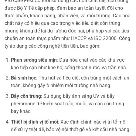
Pro Care Pest Control sử dụng các hóa chất diệt côn trùng
được Bộ Y Tế cấp phép, đảm bảo an toàn tuyệt đối cho
thực phẩm, khách hàng, nhân viên, và môi trường. Các hóa
chất này có hiệu quả cao trong việc tiêu diệt côn trùng
nhưng không để lại dư lượng độc hại, phù hợp với các tiêu
chuẩn an toàn thực phẩm như HACCP và ISO 22000. Công
ty áp dụng các công nghệ tiên tiến, bao gồm:
Phun sương siêu mịn
: Đưa hóa chất vào các khu vực
khó tiếp cận như khe hở, cống thoát nước, và trần nhà.
Bả sinh học
: Thu hút và tiêu diệt côn trùng một cách an
toàn, không gây ô nhiễm môi trường nhà hàng.
Bẫy côn trùng
: Sử dụng bẫy ánh sáng UV và bẫy
pheromone để kiểm soát ruồi, muỗi, và các côn trùng
bay khác.
Thiết bị định vị tổ mối
: Xác định chính xác vị trí tổ mối
để xử lý triệt để, bảo vệ nội thất gỗ và kết cấu nhà hàng.