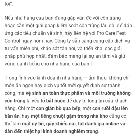
tôi”.
Nếu nhà hàng của bạn đang gặp vấn đề với côn trùng
hoặc cần một giải pháp kiểm soát côn trùng lâu dài để đáp
ứng các tiêu chuẩn vệ sinh, hãy liên hệ với Pro Care Pest
Control ngay hôm nay. Công ty sẵn sàng cung cấp dịch vụ
tư vấn miễn phí, khảo sát tận nơi, và triển khai các giải
pháp phù hợp nhất, đảm bảo mang lại sự an tâm và giữ
vững danh tiếng cho nhà hàng của bạn.|
Trong lĩnh vực kinh doanh nhà hàng – ẩm thực, không chỉ
món ăn ngon hay dịch vụ tốt mới quyết định sự thành
công, mà
vệ sinh an toàn thực phẩm và môi trường không
côn trùng
là yếu tố
bắt buộc
để duy trì lòng tin của khách
hàng. Chỉ một
con gián bò qua bếp
, một
con ruồi đậu lên
bàn ăn
, hay
một tiếng chuột gặm trong nhà kho
cũng có
thể làm
mất uy tín, gây khiếu nại, tụt đánh giá online và
dẫn đến thiệt hại kinh doanh nghiêm trọng
.