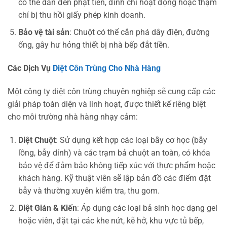
có thể dẫn đến phạt tiền, đình chỉ hoạt động hoặc thậm
chí bị thu hồi giấy phép kinh doanh.
Bảo vệ tài sản
: Chuột có thể cắn phá dây điện, đường
ống, gây hư hỏng thiết bị nhà bếp đắt tiền.
Các Dịch Vụ
Diệt Côn Trùng Cho Nhà Hàng
Một công ty diệt côn trùng chuyên nghiệp sẽ cung cấp các
giải pháp toàn diện và linh hoạt, được thiết kế riêng biệt
cho môi trường nhà hàng nhạy cảm:
Diệt Chuột
: Sử dụng kết hợp các loại bẫy cơ học (bẫy
lồng, bẫy dính) và các trạm bả chuột an toàn, có khóa
bảo vệ để đảm bảo không tiếp xúc với thực phẩm hoặc
khách hàng. Kỹ thuật viên sẽ lập bản đồ các điểm đặt
bẫy và thường xuyên kiểm tra, thu gom.
Diệt Gián & Kiến
: Áp dụng các loại bả sinh học dạng gel
hoặc viên, đặt tại các khe nứt, kẽ hở, khu vực tủ bếp,