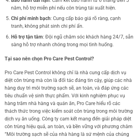
Bảo hành dài hạn
: Cam kết bảo hành từ 6 tháng đến 3
năm, hỗ trợ miễn phí nếu côn trùng tái xuất hiện.
Chi phí minh bạch
: Cung cấp báo giá rõ ràng, cạnh
tranh, không phát sinh chi phí ẩn.
Hỗ trợ tận tâm
: Đội ngũ chăm sóc khách hàng 24/7, sẵn
sàng hỗ trợ nhanh chóng trong mọi tình huống.
Tại sao nên chọn Pro Care Pest Control?
Pro Care Pest Control không chỉ là nhà cung cấp dịch vụ
diệt côn trùng mà còn là đối tác đáng tin cậy, giúp các nhà
hàng duy trì môi trường sạch sẽ, an toàn, và đáp ứng các
tiêu chuẩn vệ sinh thực phẩm. Với kinh nghiệm phục vụ
hàng trăm nhà hàng và quán ăn, Pro Care hiểu rõ các
thách thức trong việc kiểm soát côn trùng trong môi trường
dịch vụ ăn uống. Công ty cam kết mang đến giải pháp diệt
côn trùng hiệu quả, an toàn, và bền vững với phương châm
“Môi trường sạch sẽ của nhà hàng là sứ mệnh của chúng