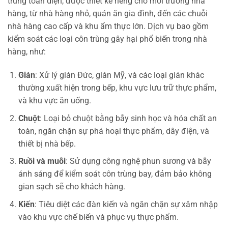
trùng toàn diện, được thiết kế riêng cho môi trường nhà
hàng, từ nhà hàng nhỏ, quán ăn gia đình, đến các chuỗi
nhà hàng cao cấp và khu ẩm thực lớn. Dịch vụ bao gồm
kiểm soát các loại côn trùng gây hại phổ biến trong nhà
hàng, như:
Gián
: Xử lý gián Đức, gián Mỹ, và các loại gián khác
thường xuất hiện trong bếp, khu vực lưu trữ thực phẩm,
và khu vực ăn uống.
Chuột
: Loại bỏ chuột bằng bẫy sinh học và hóa chất an
toàn, ngăn chặn sự phá hoại thực phẩm, dây điện, và
thiết bị nhà bếp.
Ruồi và muỗi
: Sử dụng công nghệ phun sương và bẫy
ánh sáng để kiểm soát côn trùng bay, đảm bảo không
gian sạch sẽ cho khách hàng.
Kiến
: Tiêu diệt các đàn kiến và ngăn chặn sự xâm nhập
vào khu vực chế biến và phục vụ thực phẩm.