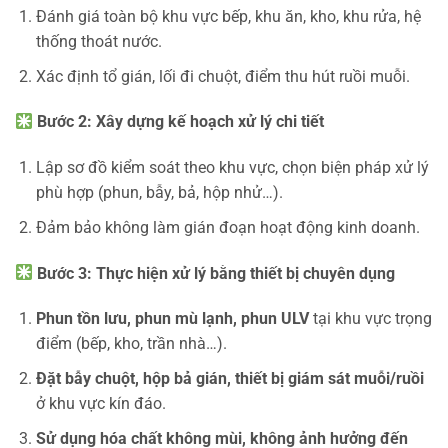
Đánh giá toàn bộ khu vực bếp, khu ăn, kho, khu rửa, hệ
thống thoát nước.
Xác định tổ gián, lối đi chuột, điểm thu hút ruồi muỗi.
Bước 2: Xây dựng kế hoạch xử lý chi tiết
Lập sơ đồ kiểm soát theo khu vực, chọn biện pháp xử lý
phù hợp (phun, bẫy, bả, hộp nhử…).
Đảm bảo không làm gián đoạn hoạt động kinh doanh.
Bước 3: Thực hiện xử lý bằng thiết bị chuyên dụng
Phun tồn lưu, phun mù lạnh, phun ULV
tại khu vực trọng
điểm (bếp, kho, trần nhà…).
Đặt bẫy chuột, hộp bả gián, thiết bị giám sát muỗi/ruồi
ở khu vực kín đáo.
Sử dụng hóa chất không mùi, không ảnh hưởng đến