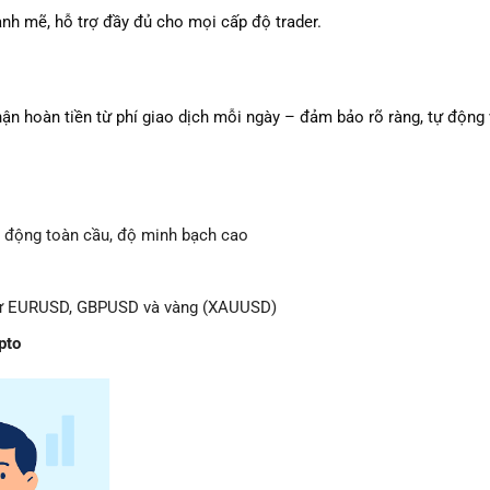
ạnh mẽ, hỗ trợ đầy đủ cho mọi cấp độ trader.
ận hoàn tiền từ phí giao dịch mỗi ngày – đảm bảo rõ ràng, tự động
 động toàn cầu, độ minh bạch cao
 như EURUSD, GBPUSD và vàng (XAUUSD)
pto