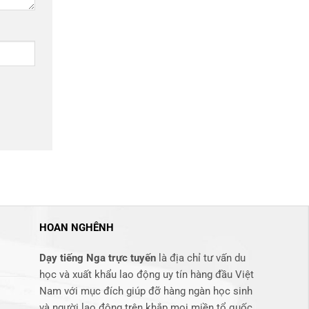
HOAN NGHÊNH
Dạy tiếng Nga trực tuyến
là địa chỉ tư vấn du
học và xuất khẩu lao động uy tín hàng đầu Việt
Nam với mục đích giúp đỡ hàng ngàn học sinh
và người lao động trên khắp mọi miền tổ quốc