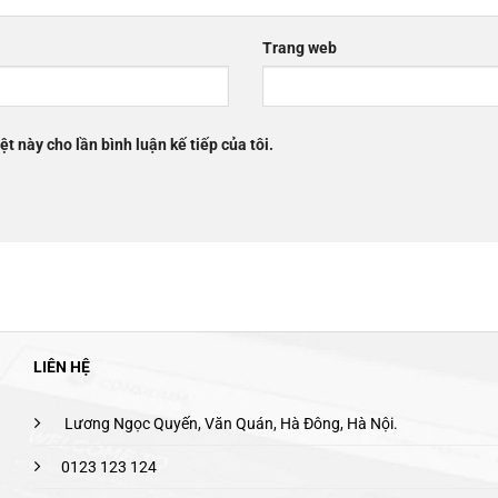
Trang web
ệt này cho lần bình luận kế tiếp của tôi.
LIÊN HỆ
Lương Ngọc Quyến, Văn Quán, Hà Đông, Hà Nội.
0123 123 124