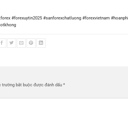
rex #forexuytin2025 #sanforexchatluong #forexvietnam #hoanphi
totkhong
 trường bắt buộc được đánh dấu
*