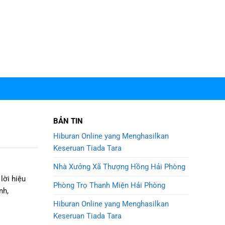
BẢN TIN
Hiburan Online yang Menghasilkan
Keseruan Tiada Tara
Nhà Xưởng Xã Thượng Hồng Hải Phòng
lời hiệu
Phòng Trọ Thanh Miện Hải Phòng
nh,
Hiburan Online yang Menghasilkan
Keseruan Tiada Tara