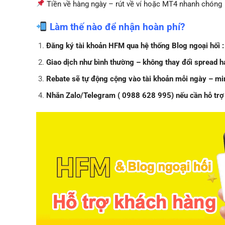
Tiền về hàng ngày – rút về ví hoặc MT4 nhanh chóng
Làm thế nào để nhận hoàn phí?
Đăng ký tài khoản HFM qua hệ thống Blog ngoại hối 
Giao dịch như bình thường – không thay đổi spread h
Rebate sẽ tự động cộng vào tài khoản mỗi ngày – min
Nhắn Zalo/Telegram ( 0988 628 995) nếu cần hỗ trợ