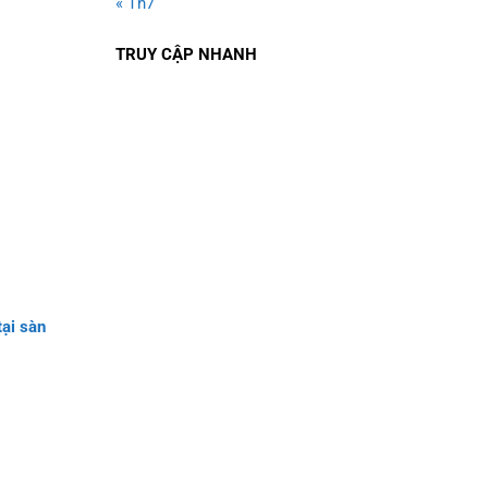
« Th7
TRUY CẬP NHANH
tại sàn