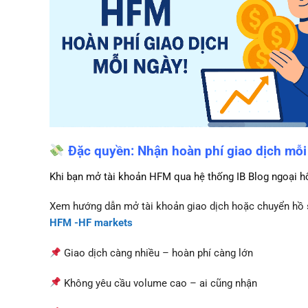
Đặc quyền: Nhận hoàn phí giao dịch mỗi
Khi bạn mở tài khoản HFM qua hệ thống IB Blog ngoại hố
Xem hướng dẫn mở tài khoản giao dịch hoặc chuyển hồ sơ
HFM -HF markets
Giao dịch càng nhiều – hoàn phí càng lớn
Không yêu cầu volume cao – ai cũng nhận