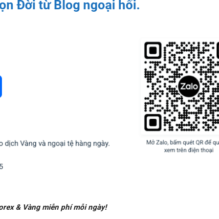
n Đời từ Blog ngoại hối.
Forex & Vàng miễn phí mỗi ngày!