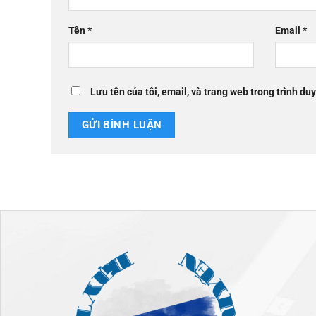
Tên
*
Email
*
Lưu tên của tôi, email, và trang web trong trình duy